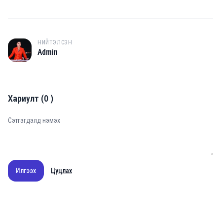
НИЙТЭЛСЭН
A
Admin
Хариулт
(
0
)
Илгээх
Цуцлах