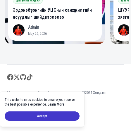
Цаг үеийн мэдээ
Цаг үе
Эрдэнэбүрэнгийн УЦС-ын санхүүжилтийн
ШУУРХ
асуудлыг шийдвэрлэлээ
хязга
Admin
A
A
May 26, 2026
Footer
facebook
twitter
github
tiktok
Мэдээлэл зөвшөөрөлгүй хуулбарлахыг хориглоно ©2024 Ховд.мн
This website uses cookies to ensure you receive
the best possible experience.
Learn More
Accept