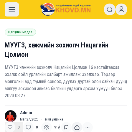
khovd.mn
Цаг үеийн мэдээ
МУУГЗ, хөгжмийн зохиолч Нацагийн
Цолмон
МУУГЗ хөгжмийн зохиолч Нацагийн Цолмон 16 настайгаасаа
эхэлж соёл урлагийн салбарт ажиллаж эхэлжээ. Тэрээр
монголын ард түмний сонсох, дуулах дуртай олон сайхан дуунд
аялгуу зохиосон авьяас билгийн ундарга эрхэм хүмүүн билээ.
2023.03.27
Admin
A
Mar 27, 2023
·
мин уншина
0
0
919