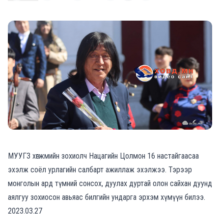
МУУГЗ хөгжмийн зохиолч Нацагийн Цолмон 16 настайгаасаа
эхэлж соёл урлагийн салбарт ажиллаж эхэлжээ. Тэрээр
монголын ард түмний сонсох, дуулах дуртай олон сайхан дуунд
аялгуу зохиосон авьяас билгийн ундарга эрхэм хүмүүн билээ.
2023.03.27