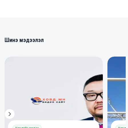
Шинэ мэдээлэл
0
0