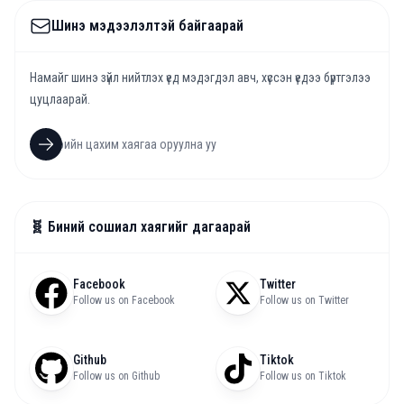
Шинэ мэдээлэлтэй байгаарай
Намайг шинэ зүйл нийтлэх үед мэдэгдэл авч, хүссэн үедээ бүртгэлээ
цуцлаарай.
🧬 Биний сошиал хаягийг дагаарай
Facebook
Twitter
Follow us on Facebook
Follow us on Twitter
Github
Tiktok
Follow us on Github
Follow us on Tiktok