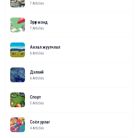
7
Articles
Эрүүл мэнд
7
Articles
Аялал жуулчлал
6
Articles
Дэлхий
6
Articles
Спорт
5
Articles
Соёл урлаг
4
Articles