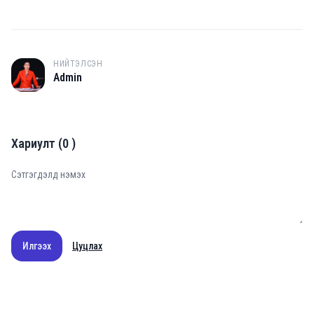
НИЙТЭЛСЭН
A
Admin
Хариулт
(
0
)
Илгээх
Цуцлах