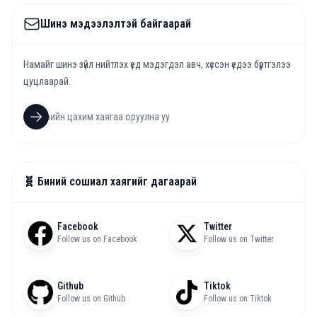
Шинэ мэдээлэлтэй байгаарай
Намайг шинэ зүйл нийтлэх үед мэдэгдэл авч, хүссэн үедээ бүртгэлээ
цуцлаарай.
🧬 Биний сошиал хаягийг дагаарай
Facebook
Twitter
Follow us on Facebook
Follow us on Twitter
Github
Tiktok
Follow us on Github
Follow us on Tiktok