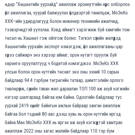
өдөр “Хөшөөтийн уурхайд”
ажиллаж
орон
нутгийн
нүүрс
олборлох
үйл
ажиллагаа
,
хуурай
баяжуулах
үйлдвэртэй
танилцаж
,
МоЭнКо
ХХК
–
ийн
удирдлагууд
болон
инженер
техникийн ажилчид,
тээвэрчидтэй
уулз
лаа
. Ховд аймагт хэрэгжиж буй хамгийн том
төсөл нь Хөшөөт г
эж ойлгож болно. Тэгвэл сүүлийн жилүүдэд
Хөшөөтийн
уурхайн
экспорт
нэмэгдэж
,
үйл
ажиллагааны
цар
хүрээ
сайжирч
энэ
хэрээр
аймаг
,
орон
нутагт
оруулж
буй
хөрөнгө оруулалт
ууд ч
бодитой
нэмэг
джээ
.
МоЭнКо
ХХК
улс
ын болон
орон
нутгийн
төсөвт
энэ
оны
эхний
10
сарын
байдлаар
94.4
тэрбум
төгрөгийн
татвар
,
шимтгэлийн
орлого
төвлөрүүлж
,
сүүлийн
таван
жил
дараалан
ТОП
100
аж
ахуй
нэгжийн
нэгээр
шалгараад
бай
гаа юм байна.
Одоогийн байдлаар тус
уурхай
2419
хүнийг байнгын ажлын байраар ханган ажиллаж
байгаа бол тэдний
80-
аас
дээш
хувь
нь
орон нутгийн
иргэд
бай
на.
Мөн
МоЭнКо ХХК нь
иргэн аж ахуй нэгж
үүдтэй
хамтран
ажиллаж 2022 оны хагас жилийн байдлаар 110 тэр бум