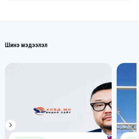
Шинэ мэдээлэл
0
0