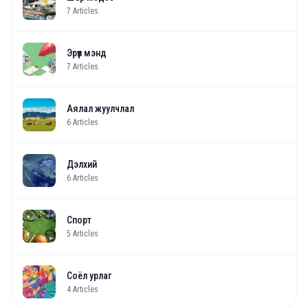
7
Articles
Эрүүл мэнд
7
Articles
Аялал жуулчлал
6
Articles
Дэлхий
6
Articles
Спорт
5
Articles
Соёл урлаг
4
Articles