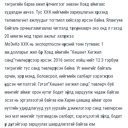
төгрөгийн бараа ажил үйлчилгээг
зөвхөн Ховд аймгаас
худалдан авчээ.
Тус ХХК
нийгмийн хариуцлагын хүрээнд
төлөвлөгөө
т ажлуудыг тогтмол хийсээр ирсэн байна
.
Ялангуяа
байгаль
орчны
г
хамгаалах чиглэлд түлхүү анхаарч энэ онд л гэхэд
20
мянган
мод
тарих
ажлыг эхлүүлжээ
.
МоЭнКо ХХК нь
э
кспортлосон
нүүрсний
тонн
тутмаас
1
ам
.
доллары
г
жил бүр
Ховд
аймгийн “
Хөшөөт
Хөгжил
санд
”
төвлөрүүл
сээр ирсэн.
2016
оноос
хойш
нийт
12.3
тэрбум
төгрөгийг
тус
санд
төвлөрүүл
сэн байна.
Уг мөнгийг
байгаль
орчин
,
эрүүл
мэнд
,
боловсрол
,
нийгмийн
салбарт
хэрэгжүүлэх
үндсэн чиглэлтэй. Г
этэл”Хөшөөт хөгжил санд” төвлөрч буй
мөнгийг аймаг орон нутаг бодит зүйлд зарцуулж чадаж байгаа
эсэх нь эргэлзээтэй байгаа юм.
Харин цаашид
аймаг орон
нутгийн удирдлагууд
уул уурхайн дэмжлэгээр санд төвлөрсөн
энэ мэт
мөнгийг тулгамдсан салбарт, хэрэгцээтэй зүйлд, бодит
үр дүнтэйгээр зарцуулах шаардлаг
а
тай байгаа юм.