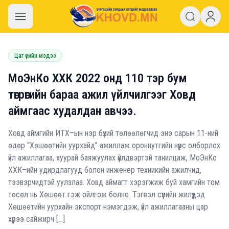
khovd.mn
Цаг үеийн мэдээ
МоЭнКо ХХК 2022 онд 110 тэр бум
төгрөгийн бараа ажил үйлчилгээг Ховд
аймгаас худалдан авчээ.
Ховд аймгийн ИТХ–ын нэр бүхий төлөөлөгчид энэ сарын 11-ний
өдөр “Хөшөөтийн уурхайд” ажиллаж ороннутгийн нүүрс олборлох
үйл ажиллагаа, хуурай баяжуулах үйлдвэртэй танилцаж, МоЭнКо
ХХК–ийн удирдлагууд болон инженер техникийн ажилчид,
тээвэрчидтэй уулзлаа. Ховд аймагт хэрэгжиж буй хамгийн том
төсөл нь Хөшөөт гэж ойлгож болно. Тэгвэл сүүлийн жилүүдэд
Хөшөөтийн уурхайн экспорт нэмэгдэж, үйл ажиллагааны цар
хүрээ сайжирч […]