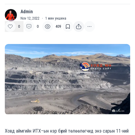
Admin
A
Nov 12, 2022
·
1
мин уншина
0
0
409
Ховд
аймгийн
ИТХ
–
ын
нэр бүхий төлөөлөгчид энэ сарын 11-ний