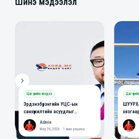
Шинэ мэдээлэл
0
0
0
Цаг үеийн мэдээ
Цаг үеи
Эрдэнэбүрэнгийн УЦС-ын
ШУУРХА
санхүүжилтийн асуудлыг
хязгаа
шийдвэрлэлээ
Admin
A
A
May 26, 2026
·
1
мин уншина