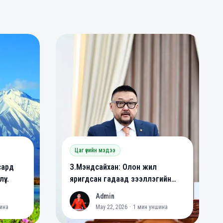
0
0
Цаг үеийн мэдээ
сард
З.Мэндсайхан: Олон жил
үү
яригдсан гадаад зээллэгийн
йна
хууль батлагдлаа
Admin
A
ина
May 22, 2026
·
1
мин уншина