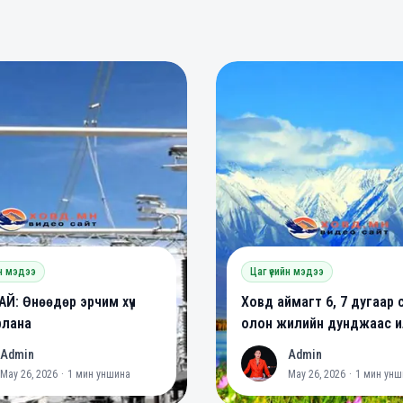
0
0
0
йн мэдээ
Цаг үеийн мэдээ
Й: Өнөөдөр эрчим хүч
Ховд аймагт 6, 7 дугаар 
рлана
олон жилийн дунджаас ил
халуун байх төлөвтэй ба
Admin
Admin
A
May 26, 2026
·
1
мин уншина
May 26, 2026
·
1
мин унш