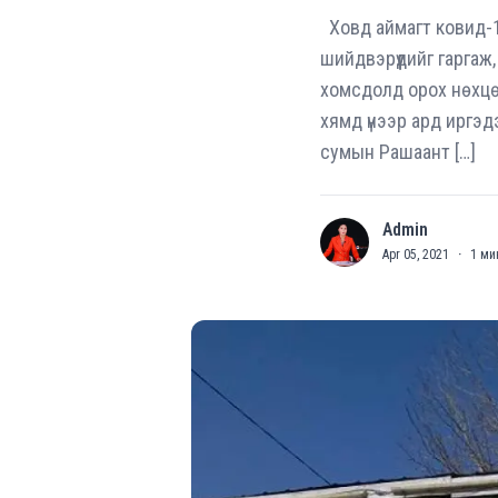
Ховд аймагт ковид-1
шийдвэрүүдийг гаргаж,
хомсдолд орох нөхцө
хямд үнээр ард иргэд
сумын Рашаант […]
Admin
A
Apr 05, 2021
·
1
ми