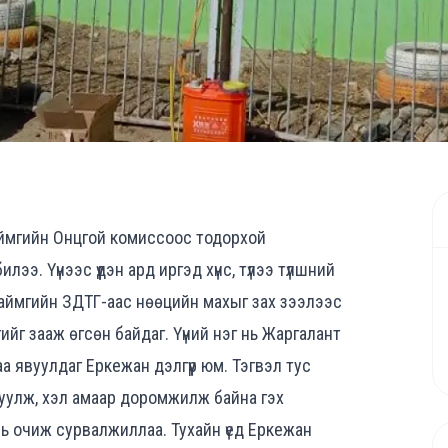
аймгийн Онцгой комиссоос тодорхой
лээ. Үүнээс үүдэн ард иргэд хүнс, түлээ түлшний
 аймгийн ЗДТГ-аас нөөцийн махыг зах зээлээс
ийг зааж өгсөн байдаг. Үүний нэг нь Жаргалант
а явуулдаг Еркежан дэлгүүр юм. Тэгвэл тус
учруулж, хэл амаар доромжилж байна гэх
ь очиж сурвалжиллаа. Тухайн үед Еркежан