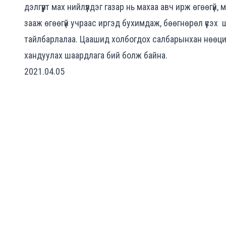
дэлгүүрт мах нийлүүлдэг газар нь махаа авч ирж өгөөгү
зааж өгөөгүй учраас иргэд бухимдаж, бөөгнөрөл үүсэх 
тайлбарлалаа. Цаашид холбогдох салбарынхан нөөци
хандуулах шаардлага бий болж байна.
2021.04.05