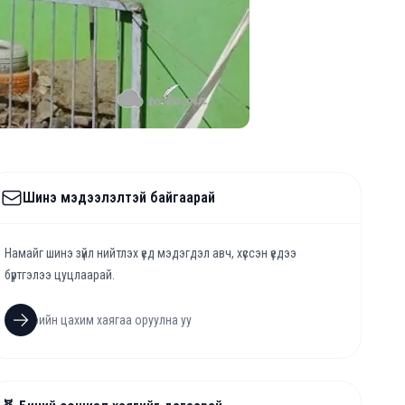
Шинэ мэдээлэлтэй байгаарай
Намайг шинэ зүйл нийтлэх үед мэдэгдэл авч, хүссэн үедээ
бүртгэлээ цуцлаарай.