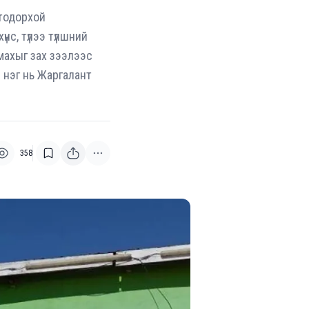
 тодорхой
үнс, түлээ түлшний
махыг зах зээлээс
й нэг нь Жаргалант
358