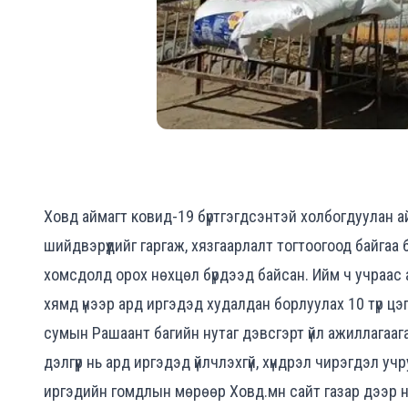
Ховд аймагт ковид-19 бүртгэгдсэнтэй холбогдуулан 
шийдвэрүүдийг гаргаж, хязгаарлалт тогтоогоод байгаа би
хомсдолд орох нөхцөл бүрдээд байсан. Ийм ч учраас
хямд үнээр ард иргэдэд худалдан борлуулах 10 түр цэг
сумын Рашаант багийн нутаг дэвсгэрт үйл ажиллагаага
дэлгүүр нь ард иргэдэд үйлчлэхгүй, хүндрэл чирэгдэл 
иргэдийн гомдлын мөрөөр Ховд.мн сайт газар дээр н