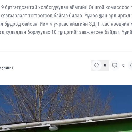
9 бүртгэгдсэнтэй холбогдуулан аймгийн Онцгой комиссоос
 хязгаарлалт тогтоогоод байгаа билээ. Үүнээс үүдэн ард иргэд х
л бүрдээд байсан. Ийм ч учраас аймгийн ЗДТГ-аас нөөцийн 
эд худалдан борлуулах 10 түр цэгийг зааж өгсөн байдаг. Үүни
0
0
н уншина