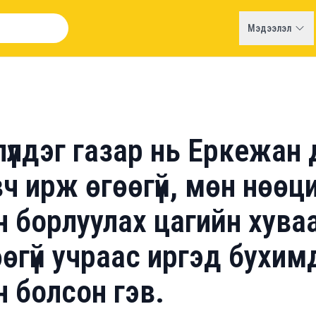
Мэдээлэл
үүлдэг газар нь Еркежан д
ч ирж өгөөгүй, мөн нөөц
 борлуулах цагийн хува
өгүй учраас иргэд бухим
 болсон гэв.