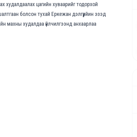
й, мах худалдаалах цагийн хуваарийг тодорхой
шалтгаан болсон тухай Еркежан дэлгүүрйин эзэд
йн махны худалдаа үйлчилгээнд анхаарлаа