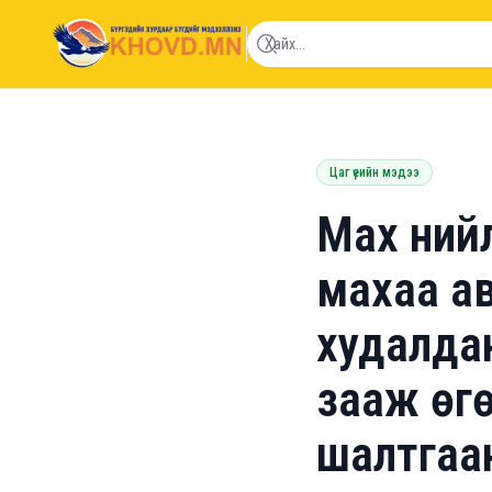
khovd.mn
Цаг үеийн мэдээ
Мах нийл
махаа ав
худалдан
зааж өгө
шалтгаан