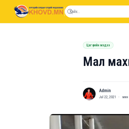
khovd.mn
Цаг үеийн мэдээ
Мал махн
Admin
A
Jul 22, 2021
·
мин 