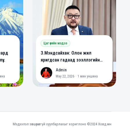
Цаг үеийн мэдээ
сард
З.Мэндсайхан: Олон жил
үү
яригдсан гадаад зээллэгийн
йна
хууль батлагдлаа
Admin
A
ина
May 22, 2026
·
1
мин уншина
Мэдээлэл зөвшөөрөлгүй хуулбарлахыг хориглоно ©2024 Ховд.мн