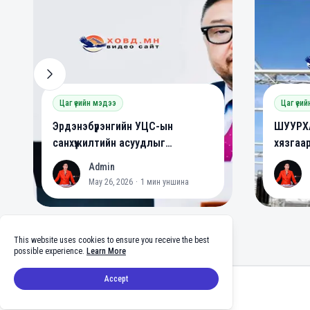
Цаг үеийн мэдээ
Цаг үеи
Эрдэнэбүрэнгийн УЦС-ын
ШУУРХА
санхүүжилтийн асуудлыг
хязгаа
шийдвэрлэлээ
Admin
A
A
May 26, 2026
·
1
мин уншина
This website uses cookies to ensure you receive the best
possible experience.
Learn More
Footer
Accept
facebook
twitter
github
tiktok