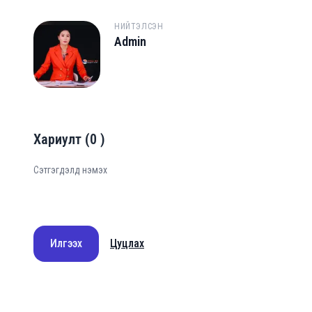
НИЙТЭЛСЭН
Admin
A
Хариулт
(
0
)
Илгээх
Цуцлах