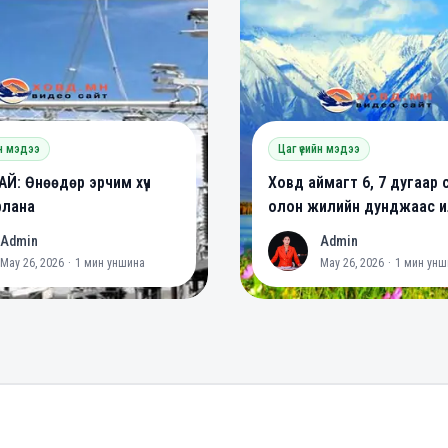
йн мэдээ
Цаг үеийн мэдээ
Й: Өнөөдөр эрчим хүч
Ховд аймагт 6, 7 дугаар 
рлана
олон жилийн дунджаас ил
халуун байх төлөвтэй ба
Admin
Admin
A
May 26, 2026
·
1
мин уншина
May 26, 2026
·
1
мин унш