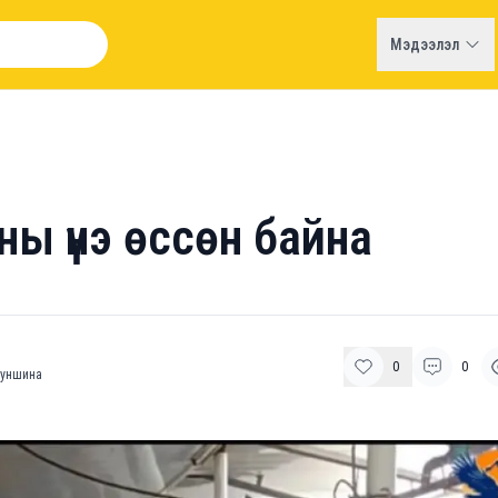
Мэдээлэл
ы үнэ өссөн байна
0
0
уншина