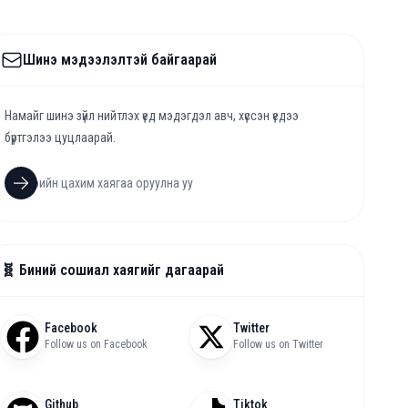
Шинэ мэдээлэлтэй байгаарай
Намайг шинэ зүйл нийтлэх үед мэдэгдэл авч, хүссэн үедээ
бүртгэлээ цуцлаарай.
🧬 Биний сошиал хаягийг дагаарай
Facebook
Twitter
Follow us on Facebook
Follow us on Twitter
Github
Tiktok