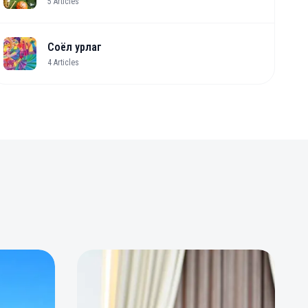
5
Articles
Соёл урлаг
4
Articles
0
0