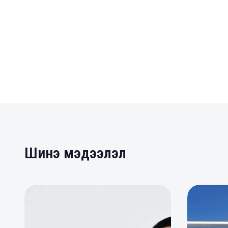
Шинэ мэдээлэл
0
0
0