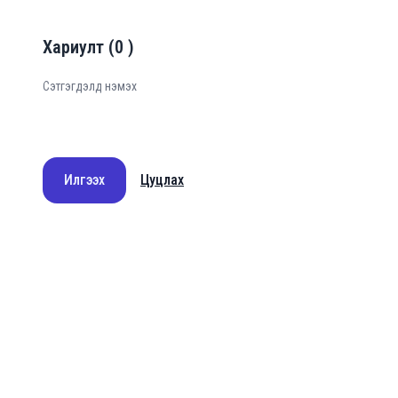
Хариулт
(
0
)
Илгээх
Цуцлах