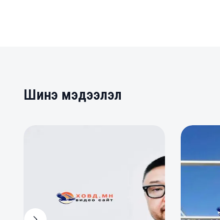
Шинэ мэдээлэл
0
0
0