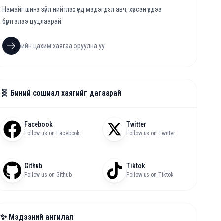
Намайг шинэ зүйл нийтлэх үед мэдэгдэл авч, хүссэн үедээ
бүртгэлээ цуцлаарай.
🧬 Биний сошиал хаягийг дагаарай
Facebook
Twitter
Follow us on Facebook
Follow us on Twitter
Github
Tiktok
Follow us on Github
Follow us on Tiktok
✨ Мэдээний ангилал