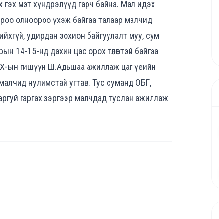
 гэх мэт хүндрэлүүд гарч байна. Мал идэх
троо олноороо үхэж байгаа талаар малчид
хийхгүй, удирдан зохион байгуулалт муу, сум
рын 14-15-нд дахин цас орох төлөвтэй байгаа
УИХ-ын гишүүн Ш.Адьшаа ажиллаж цаг үеийн
 малчид нулимстай угтав. Тус суманд ОБГ,
харгуй гаргах зэргээр малчдад туслан ажиллаж