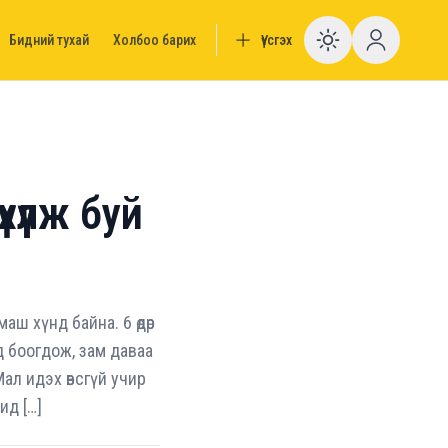
Бидний тухай
Холбоо барих
Үүсгэх
Enable da
үүлж буй
ш хүнд байна. 6 өдөр
д боогдож, зам даваа
ал идэх өвсгүй учир
ид […]