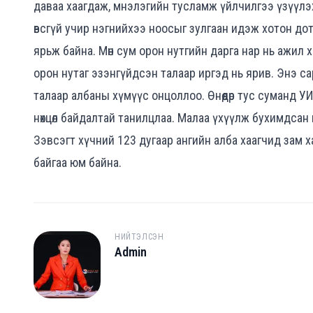
даваа хаагдаж, мнэлэгийн тусламж үйлчилгээ үзүүлэх
өвсгүй учир нэгнийхээ ноосыг зулгаан идэж хотон до
ярьж байна. Мөн сум орон нутгийн дарга нар нь ажил 
орон нутаг эзэнгүйдсэн талаар иргэд нь ярив. Энэ са
талаар албаны хүмүүс онцоллоо. Өнөөдөр тус суманд 
нөхцөл байдалтай танилцлаа. Малаа үхүүлж бухимдсан
Зэвсэгт хүчний 123 дугаар ангийн алба хаагчид зам 
байгаа юм байна.
НИЙТЭЛСЭН
Admin
A