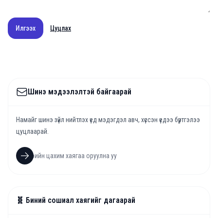
Илгээх
Цуцлах
Шинэ мэдээлэлтэй байгаарай
Намайг шинэ зүйл нийтлэх үед мэдэгдэл авч, хүссэн үедээ бүртгэлээ
цуцлаарай.
🧬 Биний сошиал хаягийг дагаарай