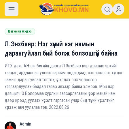
khovd.mn
Цаг үеийн мэдээ
Л.Энхбаяр: Нэг хүний нэг намын
дарангуйлал бий болж болзошгүй байна
ИТХ дахь АН-ын бүлгийн дарга Л.Энхбаяр нэр дэвших эрхийг
хаадаг, ардчилсан улсын зарчим алдагдаад эхэлвэл нэг хүн нэг
намын дарангуйлал тогтох, үг хэлэх эрх чөлөөгөө
хязгаарлуулах байдал газар авхаар байна хэмээв. Мөн нэр
дэвшигч Э.Болормаа хурлын завсарлагааны үеэр манай нам
дээр ирээд уулзах хүсэлт гаргасан учир бид түүний хүсэлтийг
хүлээж авч уулзлаа гэв. 2022.08.26
Admin
A