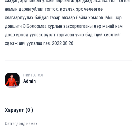
хаадаг, ардчилсан улсын зарчим алдагдаад эхэлвэл нэг хүн нэг
намын дарангуйлал тогтох, үг хэлэх эрх чөлөөгөө
хязгаарлуулах байдал газар авхаар байна хэмээв. Мөн нэр
дэвшигч Э.Болормаа хурлын завсарлагааны үеэр манай нам
дээр ирээд уулзах хүсэлт гаргасан учир бид түүний хүсэлтийг
хүлээж авч уулзлаа гэв. 2022.08.26
НИЙТЭЛСЭН
A
Admin
Хариулт
(
0
)