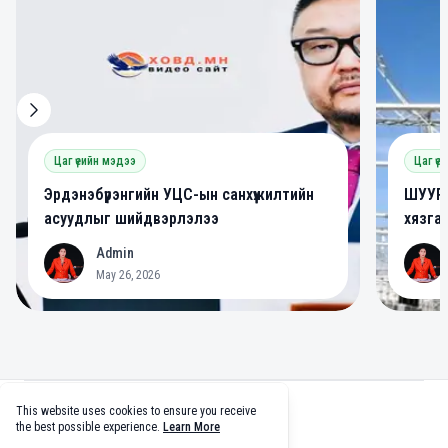
Цаг үеийн мэдээ
Цаг үе
Эрдэнэбүрэнгийн УЦС-ын санхүүжилтийн
ШУУРХ
асуудлыг шийдвэрлэлээ
хязга
Admin
A
A
May 26, 2026
Footer
This website uses cookies to ensure you receive
facebook
twitter
github
tiktok
the best possible experience.
Learn More