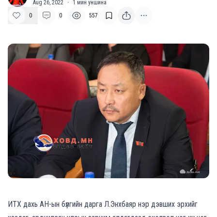
Aug 26, 2022
·
1
мин уншина
0
0
557
ИТХ дахь АН-ын бүлгийн дарга Л.Энхбаяр нэр дэвших эрхийг