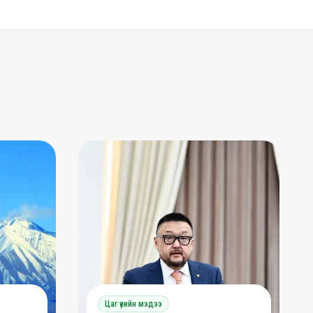
0
0
Цаг үеийн мэдээ