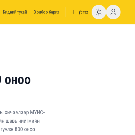
Бидний тухай
Холбоо барих
Үүсгэх
Enable da
0 оноо
ны хичээлээр МУИС-
йн шавь нийгмийн
гүүлж 800 оноо