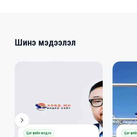
Шинэ мэдээлэл
0
0
0
Цаг үеийн мэдээ
Цаг үеи