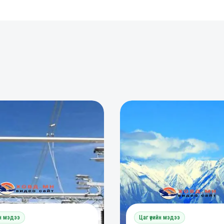
0
0
0
йн мэдээ
Цаг үеийн мэдээ