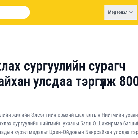
Мэдээлэл
лах сургуулийн сурагч
йхан улсдаа тэргүүлж 80
лийн жилийн Элсэлтийн ерөнхий шалгалтын Нийгмийн ухаа
ахлах сургуулийн нийгмийн ухааны багш О.Шижирмаа багши
адын хүрэл медальт Цэен-Ойдовын Баярсайхан улсдаа тэр