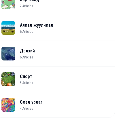
7
Articles
Аялал жуулчлал
6
Articles
Дэлхий
6
Articles
Спорт
5
Articles
Соёл урлаг
4
Articles