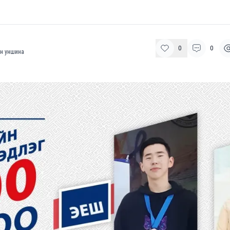
0
0
н уншина