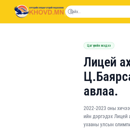
khovd.mn
Цаг үеийн мэдээ
Лицей ах
Ц.Баярса
авлаа.
2022-2023 оны хичээ
ийн дэргэдэх Лицей 
ухааны улсын олимпи