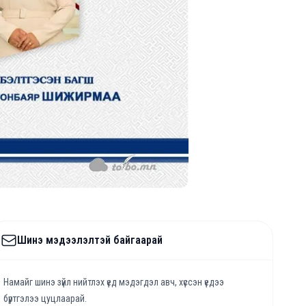
Шинэ мэдээлэлтэй байгаарай
Намайг шинэ зүйл нийтлэх үед мэдэгдэл авч, хүссэн үедээ
бүртгэлээ цуцлаарай.