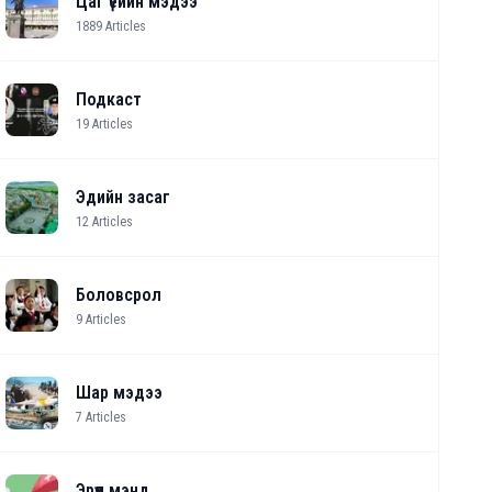
Цаг үеийн мэдээ
1889
Articles
Подкаст
19
Articles
Эдийн засаг
12
Articles
Боловсрол
9
Articles
Шар мэдээ
7
Articles
Эрүүл мэнд