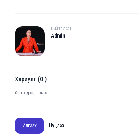
НИЙТЭЛСЭН
Admin
A
Хариулт
(
0
)
Илгээх
Цуцлах