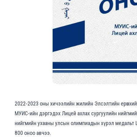
2022-2023 оны хичээлийн жилийн Элсэлтийн ерөнхи
МУИС-ийн дэргэдэх Лицей ахлах сургуулийн нийгми
нийгмийн ухааны улсын олимпиадын хүрэл медальт 
800 оноо авчээ.