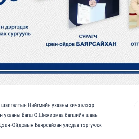
й шалгалтын Нийгмийн ухааны хичээлээр
йн ухааны багш О.Шижирмаа багшийн шавь
Цэен-Ойдовын Баярсайхан улсдаа тэргүүлж