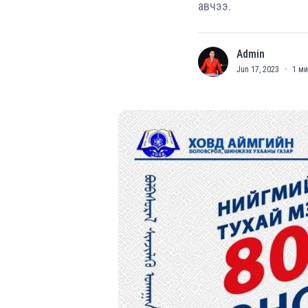
авчээ.
Admin
A
Jun 17, 2023
·
1
ми