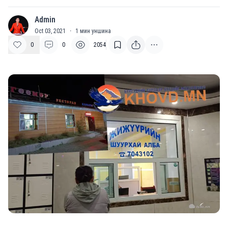
Admin
A
Oct 03, 2021
·
1
мин уншина
0
0
2054