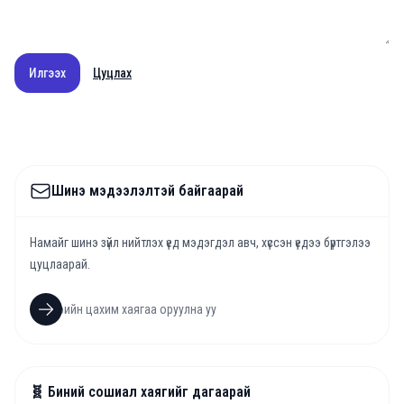
Илгээх
Цуцлах
Шинэ мэдээлэлтэй байгаарай
Намайг шинэ зүйл нийтлэх үед мэдэгдэл авч, хүссэн үедээ бүртгэлээ
цуцлаарай.
🧬 Биний сошиал хаягийг дагаарай