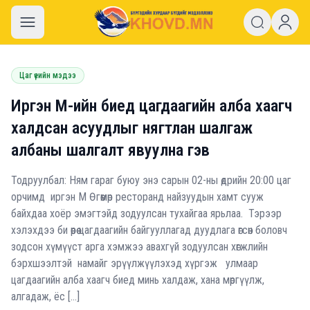
khovd.mn
Цаг үеийн мэдээ
Иргэн М-ийн биед цагдаагийн алба хаагч
халдсан асуудлыг нягтлан шалгаж
албаны шалгалт явуулна гэв
Тодруулбал: Ням гараг буюу энэ сарын 02-ны өдрийн 20:00 цаг
орчимд иргэн М Өгөөмөр ресторанд найзуудын хамт сууж
байхдаа хоёр эмэгтэйд зодуулсан тухайгаа ярьлаа. Тэрээр
хэлэхдээ би өөрөө цагдаагийн байгууллагад дуудлага өгсөн боловч
зодсон хүмүүст арга хэмжээ авахгүй зодуулсан хөгжлийн
бэрхшээлтэй намайг эрүүлжүүлэхэд хүргэж улмаар
цагдаагийн алба хаагч биед минь халдаж, хана мөргүүлж,
алгадаж, ёс […]