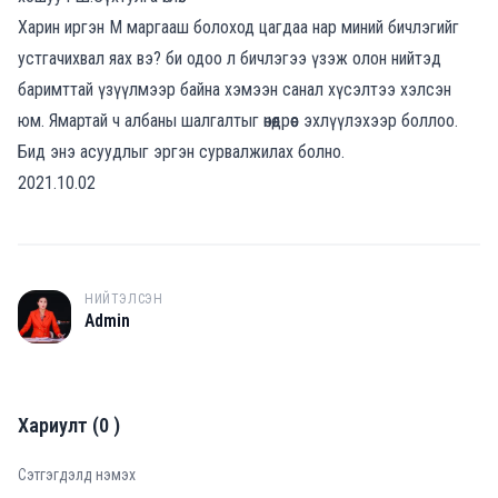
Харин иргэн М маргааш болоход цагдаа нар миний бичлэгийг
устгачихвал яах вэ? би одоо л бичлэгээ үзэж олон нийтэд
баримттай үзүүлмээр байна хэмээн санал хүсэлтээ хэлсэн
юм. Ямартай ч албаны шалгалтыг өнөөдрөөс эхлүүлэхээр боллоо.
Бид энэ асуудлыг эргэн сурвалжилах болно.
2021.10.02
НИЙТЭЛСЭН
A
Admin
Хариулт
(
0
)