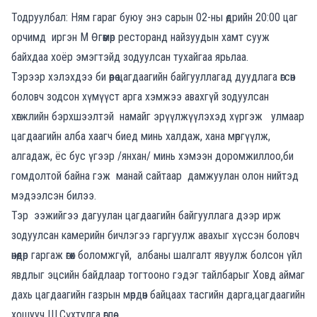
Тодруулбал: Ням гараг буюу энэ сарын 02-ны өдрийн 20:00 цаг
орчимд иргэн М Өгөөмөр ресторанд найзуудын хамт сууж
байхдаа хоёр эмэгтэйд зодуулсан тухайгаа ярьлаа.
Тэрээр хэлэхдээ би өөрөө цагдаагийн байгууллагад дуудлага өгсөн
боловч зодсон хүмүүст арга хэмжээ авахгүй зодуулсан
хөгжлийн бэрхшээлтэй намайг эрүүлжүүлэхэд хүргэж улмаар
цагдаагийн алба хаагч биед минь халдаж, хана мөргүүлж,
алгадаж, ёс бус үгээр /янхан/ минь хэмээн доромжиллоо,би
гомдолтой байна гэж манай сайтаар дамжуулан олон нийтэд
мэдээлсэн билээ.
Тэр ээжийгээ дагуулан цагдаагийн байгууллага дээр ирж
зодуулсан камерийн бичлэгээ гаргуулж авахыг хүссэн боловч
өнөөдөр гаргаж өгөх боломжгүй, албаны шалгалт явуулж болсон үйл
явдлыг эцсийн байдлаар тогтооно гэдэг тайлбарыг Ховд аймаг
дахь цагдаагийн газрын мөрдөн байцаах тасгийн дарга,цагдаагийн
хошууч Ш.Сүхтулга өглөө.