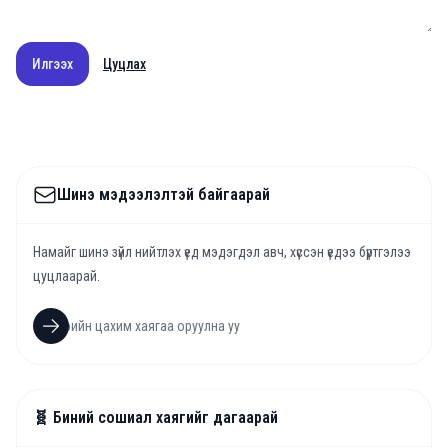
Илгээх
Цуцлах
Шинэ мэдээлэлтэй байгаарай
Намайг шинэ зүйл нийтлэх үед мэдэгдэл авч, хүссэн үедээ бүртгэлээ
цуцлаарай.
🧬 Биний сошиал хаягийг дагаарай