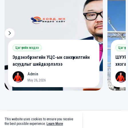
Цаг үеийн мэдээ
Цаг үе
Эрдэнэбүрэнгийн УЦС-ын санхүүжилтийн
ШУУРХ
асуудлыг шийдвэрлэлээ
хязга
Admin
A
A
May 26, 2026
Footer
This website uses cookies to ensure you receive
facebook
twitter
github
tiktok
the best possible experience.
Learn More