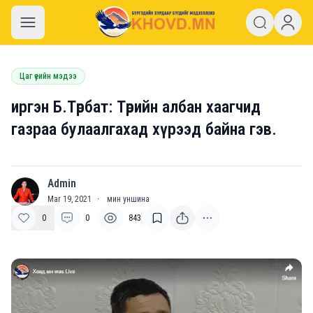
khovd.mn
Цаг үеийн мэдээ
иргэн Б.Төрбат: Төрийн албан хаагчид
газраа булаалгахад хүрээд байна гэв.
Admin
A
Mar 19, 2021
·
мин уншина
0
0
843