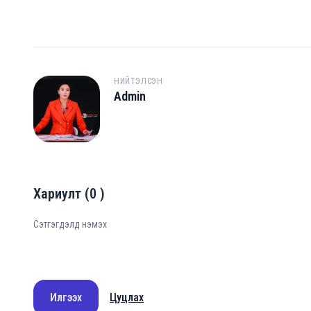
НИЙТЭЛСЭН
Admin
A
Хариулт
(
0
)
Илгээх
Цуцлах