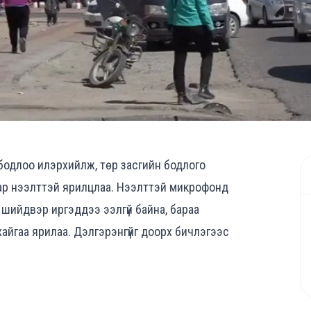
бодлоо илэрхийлж, төр засгийн бодлого
ар нээлттэй ярилцлаа. Нээлттэй микрофонд
шийдвэр иргэддээ ээлгүй байна, бараа
ухайгаа ярилаа. Дэлгэрэнгүйг доорх бичлэгээс