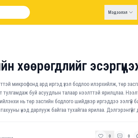
Мэдээлэл
ийн хөөрөгдлийг эсэргүүц
ттэй микрофонд ард иргэд үзэл бодлоо илэрхийлж, төр засг
т тулгамдаж буй асуудлын талаар нээлттэй ярилцлаа. Нээ
йлэнхи нь төр засгийн бодлого шийдвэр иргэддээ ээлгүй ба
шатахууны үнэд дарлууж байгаа тухайгаа ярилаа. Дэлгэрэнгүйг д
0
0