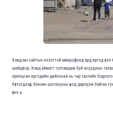
Ховд.мн сайтын нээлттэй микрофонд ард иргэд үзэл 
шийдвэр, Ховд аймагт тулгамдаж буй асуудлын тала
ярилцсан иргэдийн дийлэнхи нь төр засгийн бодлого 
бүтээгдэхүүн, бензин шатахууны үнэд дарлууж байгаа т
үзнэ үү