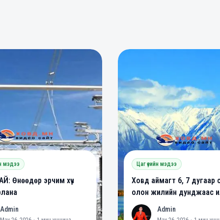
0
0
0
йн мэдээ
Цаг үеийн мэдээ
Й: Өнөөдөр эрчим хүч
Ховд аймагт 6, 7 дугаар 
рлана
олон жилийн дунджаас ил
халуун байх төлөвтэй ба
Admin
Admin
A
May 26, 2026
·
1
мин уншина
May 26, 2026
·
1
мин унш