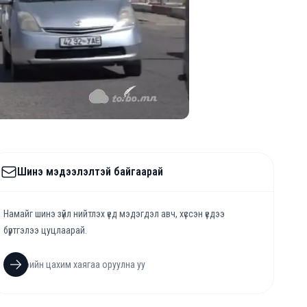
Шинэ мэдээлэлтэй байгаарай
Намайг шинэ зүйл нийтлэх үед мэдэгдэл авч, хүссэн үедээ
бүртгэлээ цуцлаарай.