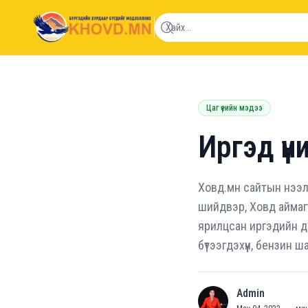
khovd.mn
Цаг үеийн мэдээ
Иргэд үн
Ховд.мн сайтын нээл
шийдвэр, Ховд аймаг
ярилцсан иргэдийн ди
бүтээгдэхүүн, бензин 
Admin
A