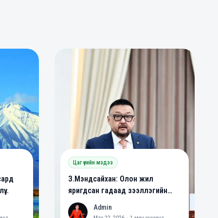
0
0
Цаг үеийн мэдээ
сард
З.Мэндсайхан: Олон жил
үү
яригдсан гадаад зээллэгийн
йна
хууль батлагдлаа
Admin
A
ина
May 22, 2026
·
1
мин уншина