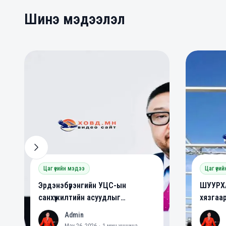
Шинэ мэдээлэл
0
0
0
Цаг үеийн мэдээ
Цаг үеи
Эрдэнэбүрэнгийн УЦС-ын
ШУУРХА
санхүүжилтийн асуудлыг
хязгаа
шийдвэрлэлээ
Admin
A
A
May 26, 2026
·
1
мин уншина