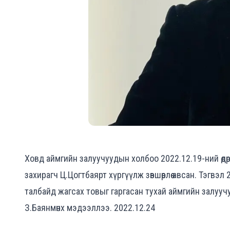
Ховд аймгийн залуучуудын холбоо 2022.12.19-ний өдө
захирагч Ц.Цогтбаярт хүргүүлж зөвшөөрлөө авсан. Тэгвэл
талбайд жагсах товыг гаргасан тухай аймгийн залуу
З.Баянмөнх мэдээллээ. 2022.12.24