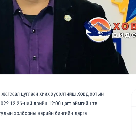
р жагсаал цуглаан хийх хүсэлтийш Ховд хотын
 2022.12.26-ний өдрийн 12:00 цагт аймгийн төв
чуудын холбооны нарийн бичгийн дарга