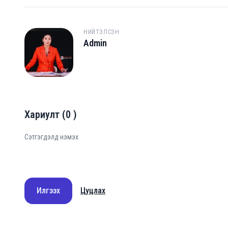
НИЙТЭЛСЭН
Admin
A
Хариулт
(
0
)
Илгээх
Цуцлах