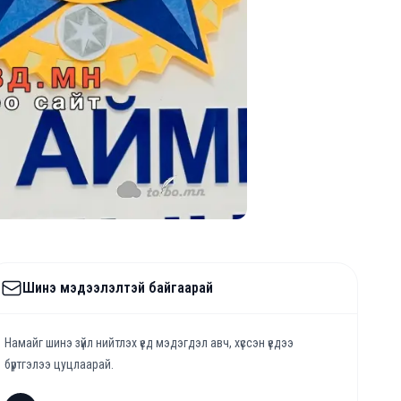
Шинэ мэдээлэлтэй байгаарай
Намайг шинэ зүйл нийтлэх үед мэдэгдэл авч, хүссэн үедээ
бүртгэлээ цуцлаарай.