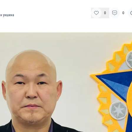
0
0
н уншина