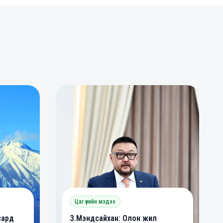
0
0
Цаг үеийн мэдээ
сард
З.Мэндсайхан: Олон жил