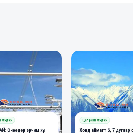
0
0
0
йн мэдээ
Цаг үеийн мэдээ
Й: Өнөөдөр эрчим хүч
Ховд аймагт 6, 7 дугаар 