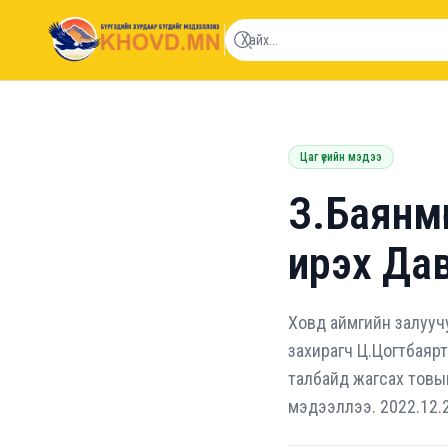
khovd.mn
Цаг үеийн мэдээ
З.Баянмө
ирэх Дав
Ховд аймгийн залуучу
захирагч Ц.Цогтбаярт 
талбайд жагсах товыг
мэдээллээ. 2022.12.