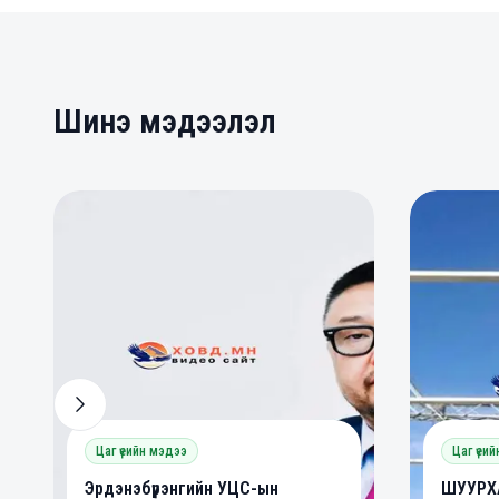
Шинэ мэдээлэл
0
0
0
Цаг үеийн мэдээ
Цаг үеи
Эрдэнэбүрэнгийн УЦС-ын
ШУУРХА