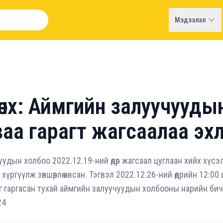
Мэдээлэл
нх: Аймгийн залуучууды
аа гарагт жагсаалаа эх
удын холбоо 2022.12.19-ний өдөр жагсаал цуглаан хийх хүс
хүргүүлж зөвшөөрлөө авсан. Тэгвэл 2022.12.26-ний өдрийн 12:00 
 гаргасан тухай аймгийн залуучуудын холбооны нарийн бичг
24