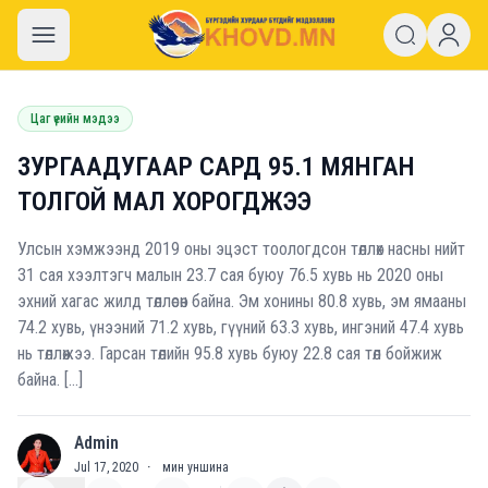
khovd.mn
Цаг үеийн мэдээ
ЗУРГААДУГААР САРД 95.1 МЯНГАН
ТОЛГОЙ МАЛ ХОРОГДЖЭЭ
Улсын хэмжээнд 2019 оны эцэст тоологдсон төллөх насны нийт
31 сая хээлтэгч малын 23.7 сая буюу 76.5 хувь нь 2020 оны
эхний хагас жилд төллөсөн байна. Эм хонины 80.8 хувь, эм ямааны
74.2 хувь, үнээний 71.2 хувь, гүүний 63.3 хувь, ингэний 47.4 хувь
нь төллөжээ. Гарсан төлийн 95.8 хувь буюу 22.8 сая төл бойжиж
байна. […]
Admin
A
Jul 17, 2020
·
мин уншина