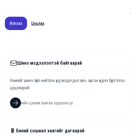
Илгээх
Цуцлах
Шинэ мэдээлэлтэй байгаарай
Намайг шинэ зүйл нийтлэх үед мэдэгдэл авч, хүссэн үедээ бүртгэлээ
цуцлаарай.
🧬 Биний сошиал хаягийг дагаарай