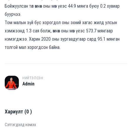
Бойжуулсан төл өмнөх оны мөн үеэс 44.9 мянга буюу 0.2 хувиар
буурчээ.
Том малын зүй бус хорогдол оны эхний хагас жилд улсын
хэмжээнд 1.3 сая болж, өмнөх оны мөн үеэс 573.7 мянгаар
нэмэгджээ. Харин 2020 оны зургаадугаар сард 95.1 мянган
толгой мал хорогдсон байна.
НИЙТЭЛСЭН
A
Admin
Хариулт
(
0
)