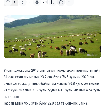
0
0
271
Улсын хэмжээнд 2019 оны эцэст тоологдсон төллөх насны нийт
31 сая хээлтэгч малын 23.7 сая буюу 76.5 хувь нь 2020 оны
эхний хагас жилд төллөсөн байна. Эм хонины 80.8 хувь, эм ямааны
74.2 хувь, үнээний 71.2 хувь, гүүний 63.3 хувь, ингэний 47.4 хувь
нь төллөжээ.
Гарсан төлийн 95.8 хувь буюу 22.8 сая төл бойжиж байна.