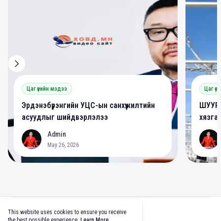
Цаг үеийн мэдээ
Цаг үе
Эрдэнэбүрэнгийн УЦС-ын санхүүжилтийн
ШУУРХ
асуудлыг шийдвэрлэлээ
хязга
Admin
A
A
May 26, 2026
Footer
This website uses cookies to ensure you receive
facebook
twitter
github
tiktok
the best possible experience.
Learn More