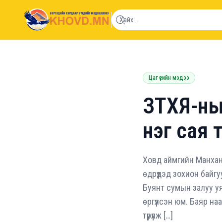
khovd.mn
Цаг үеийн мэдээ
ЗТХЯ-ны 
нэг сая
Ховд аймгийн Манхан 
өдрүүдэд зохион бай
Буянт сумын залуу уя
өргүүлсэн юм. Баяр на
түрүүлж […]