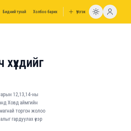
Бидний тухай
Холбоо барих
Үүсгэх
Enable da
хүүхдийг
сарын 12,13,14-ны
аанд Ховд аймгийн
д магнай торгон жолоо
налыг гардуулах үеэр