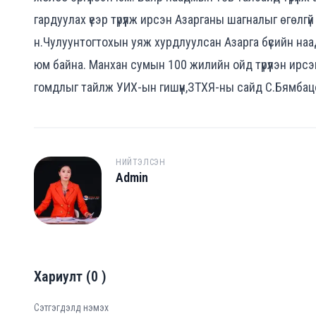
гардуулах үеэр түрүүлж ирсэн Азарганы шагналыг өгөлгү
н.Чулуунтогтохын уяж хурдлуулсан Азарга бүсийн наадм
юм байна. Манхан сумын 100 жилийн ойд түрүүлэн ирсэн
гомдлыг тайлж УИХ-ын гишүүн,ЗТХЯ-ны сайд С.Бямбац
НИЙТЭЛСЭН
Admin
A
Хариулт
(
0
)