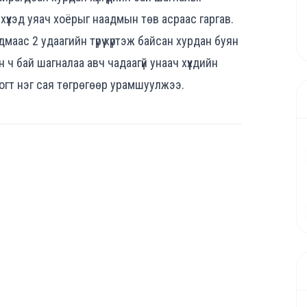
й хүүхэд уяач хоёрыг наадмын төв асраас гаргав.
аас 2 удаагийн түрүү хүртэж байсан хурдан буян
 ч бай шагналаа авч чадаагүй унаач хүүхдийн
огт нэг сая төгрөгөөр урамшуулжээ.