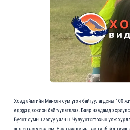
Ховд аймгийн Манхан сум үүсгэн байгуулагдсны 100 ж
өдрүүдэд зохион байгуулагдлаа. Баяр наадамд зориу
Буянт сумын залуу уяач н. Чулуунтогтохын уяж хурдлуу
жолоо өргүүлсэн юм. Баяр наадмын төв талбайд түрүүлж 