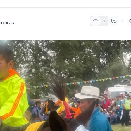
0
0
н уншина