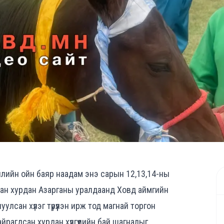
илийн ойн баяр наадам энэ сарын 12,13,14-ны
лсан хурдан Азарганы уралдаанд Ховд аймгийн
лсан хүлэг түрүүлэн ирж тод магнай торгон
айрагдсан хурдан хүлгүүдийн бай шагналыг