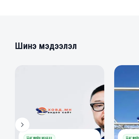
Шинэ мэдээлэл
0
0
0
Цаг үеийн мэдээ
Цаг үеи