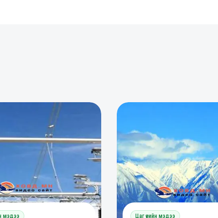
0
0
0
йн мэдээ
Цаг үеийн мэдээ