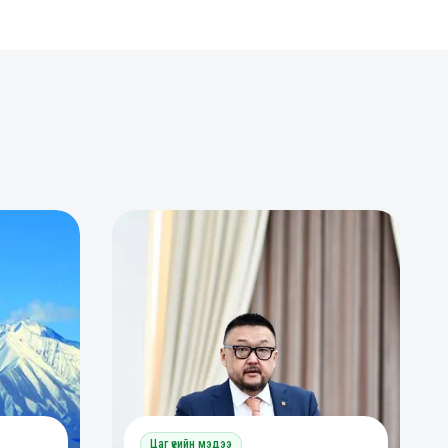
0
0
Цаг үеийн мэдээ