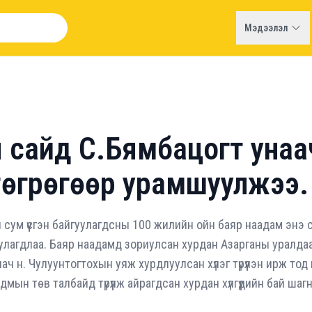
Мэдээлэл
сайд С.Бямбацогт унаач 
 төгрөгөөр урамшуулжээ.
сум үүсгэн байгуулагдсны 100 жилийн ойн баяр наадам энэ 
гуулагдлаа. Баяр наадамд зориулсан хурдан Азарганы уралд
ач н. Чулуунтогтохын уяж хурдлуулсан хүлэг түрүүлэн ирж то
адмын төв талбайд түрүүлж айрагдсан хурдан хүлгүүдийн бай шаг