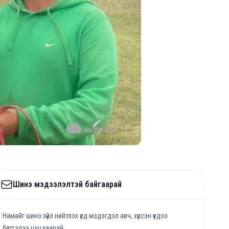
Шинэ мэдээлэлтэй байгаарай
Намайг шинэ зүйл нийтлэх үед мэдэгдэл авч, хүссэн үедээ
бүртгэлээ цуцлаарай.