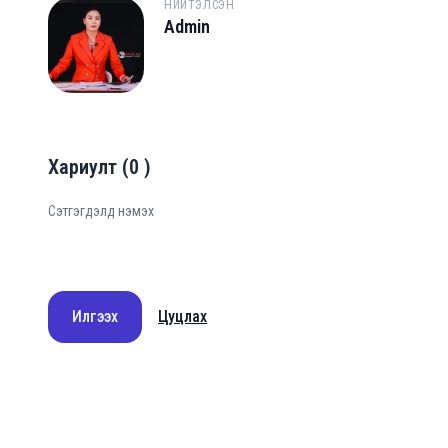
НИЙТЭЛСЭН
Admin
A
Хариулт
(
0
)
Илгээх
Цуцлах