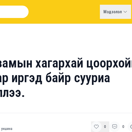
Мэдээлэл
замын хагархай цоорхо
р иргэд байр сууриа
ллээ.
0
0
 уншина