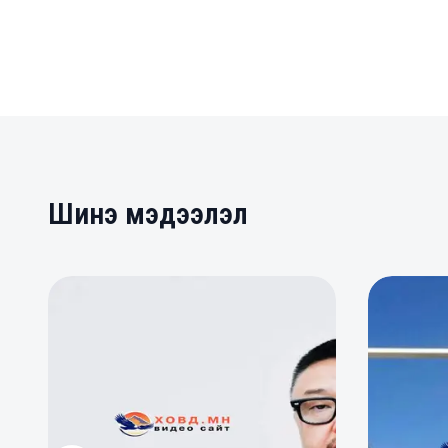
Шинэ мэдээлэл
0
0
0