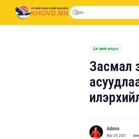
khovd.mn
Цаг үеийн мэдээ
Засмал 
асуудлаа
илэрхий
Admin
A
Mar 29, 2021
·
мин