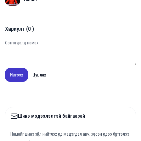
Хариулт
(
0
)
Илгээх
Цуцлах
Шинэ мэдээлэлтэй байгаарай
Намайг шинэ зүйл нийтлэх үед мэдэгдэл авч, хүссэн үедээ бүртгэлээ