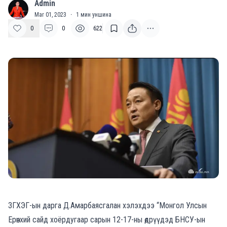
Admin
A
Mar 01, 2023
·
1
мин уншина
0
0
622
ЗГХЭГ-ын дарга Д.Амарбаясгалан хэлэхдээ
“Монгол Улсын
Ерөнхий сайд хоёрдугаар сарын 12-17-ны өдрүүдэд БНСУ-ын