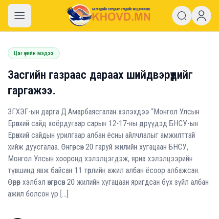
khovd.mn
Цаг үеийн мэдээ
Засгийн газраас дараах шийдвэрүүдийг
гаргажээ.
ЗГХЭГ-ын дарга Д.Амарбаясгалан хэлэхдээ “Монгол Улсын
Ерөнхий сайд хоёрдугаар сарын 12-17-ны өдрүүдэд БНСУ-ын
Ерөнхий сайдын урилгаар албан ёсны айлчлалыг амжилттай
хийж дуусгалаа. Өнгөрсөн 20 гаруй жилийн хугацаан БНСУ,
Монгол Улсын хооронд хэлэлцэгдэж, яриа хэлэлцээрийн
түвшинд явж байсан 11 төрлийн ажил албан ёсоор албажсан.
Өөрөөр хэлбэл өнгөрсөн 20 жилийн хугацаан яригдсан бүх зүйл албан
ажил болсон үр […]