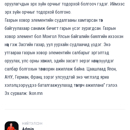
оруулагчдын эрх зүйн орчныг тодорхой болгооч гэдэг. Иймээс
эрх зүйн орчныг тодорхой болгоно.
Газрын ховор элементийн судалгааны хамтарсан төв
байгуулахаар санамж бичигт гарын үсэг зурагдсан. Газрын
ховор элемент бол Монгол Улсын байгалийн баялгийн ихээхэн
нөөц гэж Засгийн газар, уул уурхайн судлаачид үздэг. Энэ
утгаараа газрын ховор элементийн салбарыг эргэлтэд
оруулах, улс орны хөгжил, эдийн засагт эерэг нөлөө үзүүлдэг
салбар болгохын төлөө зорин ажиллаж байна. Цаашлаад Япон,
АНУ, Герман, Франц зэрэг улсуудтай энэ чиглэлд яриа
хэлэлцээрүүдээ баталгаажуулахад төвлөрч ажиллана” гэлээ.
Эх сурвалж: Ikon.mn
НИЙТЭЛСЭН
A
Admin