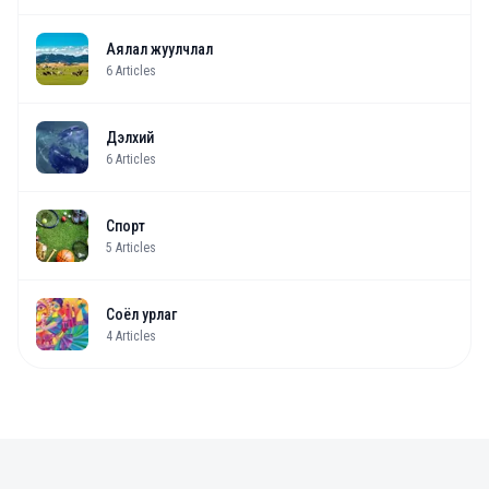
Аялал жуулчлал
6
Articles
Дэлхий
6
Articles
Спорт
5
Articles
Соёл урлаг
4
Articles