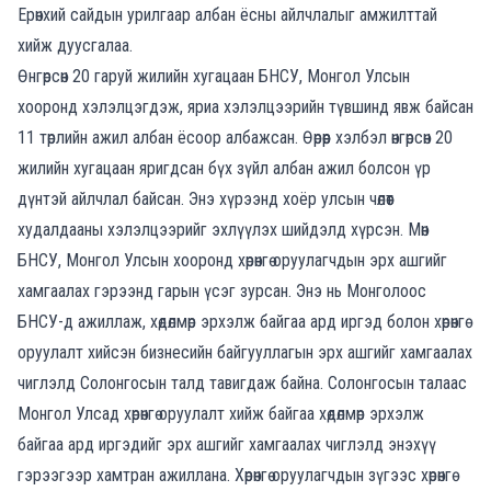
Ерөнхий сайдын урилгаар албан ёсны айлчлалыг амжилттай
хийж дуусгалаа.
Өнгөрсөн 20 гаруй жилийн хугацаан БНСУ, Монгол Улсын
хооронд хэлэлцэгдэж, яриа хэлэлцээрийн түвшинд явж байсан
11 төрлийн ажил албан ёсоор албажсан. Өөрөөр хэлбэл өнгөрсөн 20
жилийн хугацаан яригдсан бүх зүйл албан ажил болсон үр
дүнтэй айлчлал байсан. Энэ хүрээнд хоёр улсын чөлөөт
худалдааны хэлэлцээрийг эхлүүлэх шийдэлд хүрсэн. Мөн
БНСУ, Монгол Улсын хооронд хөрөнгө оруулагчдын эрх ашгийг
хамгаалах гэрээнд гарын үсэг зурсан. Энэ нь Монголоос
БНСУ-д ажиллаж, хөдөлмөр эрхэлж байгаа ард иргэд болон хөрөнгө
оруулалт хийсэн бизнесийн байгууллагын эрх ашгийг хамгаалах
чиглэлд Солонгосын талд тавигдаж байна. Солонгосын талаас
Монгол Улсад хөрөнгө оруулалт хийж байгаа хөдөлмөр эрхэлж
байгаа ард иргэдийг эрх ашгийг хамгаалах чиглэлд энэхүү
гэрээгээр хамтран ажиллана. Хөрөнгө оруулагчдын зүгээс хөрөнгө