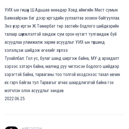
УИХ-ын гишүүн Ш.Адьшаа өнөөдөр Ховд аймгийн Мөст сумын
Баянхайрхан баг дээр иргэдийн уулзалтаа зохион байгууллаа.
Энэ үеэр иргэн Ж.Төмөрбат төр засгийн бодлого шийдвэрийн
талаар шүүмжлэлтэй хандаж сум орон нутагт тулгамдаж буй
асуудлаа уламжилж зарим асуудлыг УИХ-ын түвшинд
хэлэлцэж шийдэж өгөхийг хүслээ.
Тухайлбал: Гол ус, булаг шанд ширгэж байна, МУ-д архидалт
хэрээс хэтэрч байна, малчид руу чиглэсэн бодлого шийдвэр
хэрэгтэй байна, тарваганы тоо толгой ихэдснээс тахал өвчин
их гарч байгаа тул Тарвагыг агнах шаардлагатай байна гэх
мэтчлэн олон асуудлыг хөндөв.
2022.06.25
НИЙТЭЛСЭН