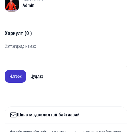
A
Admin
Хариулт
(
0
)
Илгээх
Цуцлах
Шинэ мэдээлэлтэй байгаарай
Намайг шинэ зүйл нийтлэх үед мэдэгдэл авч, хүссэн үедээ бүртгэлээ