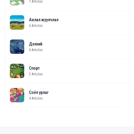
7
Articles
Аялал жуулчлал
6
Articles
Дэлхий
6
Articles
Спорт
5
Articles
Соёл урлаг
4
Articles