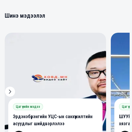
Шинэ мэдээлэл
0
0
Цаг үеийн мэдээ
Цаг үе
Эрдэнэбүрэнгийн УЦС-ын санхүүжилтийн
ШУУРХ
асуудлыг шийдвэрлэлээ
хязга