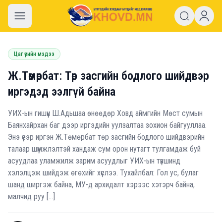
khovd.mn
Цаг үеийн мэдээ
Ж.Төмөрбат: Төр засгийн бодлого шийдвэр
иргэдэд ээлгүй байна
УИХ-ын гишүүн Ш.Адьшаа өнөөдөр Ховд аймгийн Мөст сумын
Баянхайрхан баг дээр иргэдийн уулзалтаа зохион байгууллаа.
Энэ үеэр иргэн Ж.Төмөрбат төр засгийн бодлого шийдвэрийн
талаар шүүмжлэлтэй хандаж сум орон нутагт тулгамдаж буй
асуудлаа уламжилж зарим асуудлыг УИХ-ын түвшинд
хэлэлцэж шийдэж өгөхийг хүслээ. Тухайлбал: Гол ус, булаг
шанд ширгэж байна, МУ-д архидалт хэрээс хэтэрч байна,
малчид руу […]