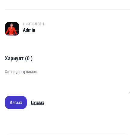
НИЙТЭЛСЭН
A
Admin
Хариулт
(
0
)
Илгээх
Цуцлах