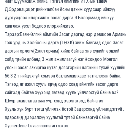
нийт шүүмжилж байна. Тэгвэл аймгийн ИТХ-ын төлөөлөгч
Д.Эрдэнэцэцэг өөрийнхөө албан ёсны цахим хуудсаар ийнхүү
дургүйцлээ илэрхийлж засаг дарга Э.Болормаад ийнхүү
хаяглаж үзэл бодлоо илэрхийлжээ.
Тэрээр:Баян-Өлгий аймгийн Засаг даргад нэр дэвшсэн Армань
гэж урд нь Холбооны дарга (ТӨХК) хийж байгаад одоо Засаг
даргын орлогч(2жил орчим) хийж байгаа энэ хүнийг ерөнхий
сайд төрийн албанд 3 жил ажиллаагүй нэг ёсондоо Монгол
улсын засаг захиргаа нутаг дэвсгэрийн нэгжийн тухай хуулийн
56.3.2 т нийцэхгүй хэмээн батламжилхаас татгалзсан байна.
Тэгээд яг ижил хууль зөрчөөд одоо ховд аймгийн засаг дарга
хийгээд байгаа хүүхэнд яагаад хууль үйлчлэхгүй байна вэ?
Шүүр ажиллагаа хаагуур хэнд хэрэгжээд байна вэ
Хууль хүн бүрт тэгш үйлчлэх ёстой Задарсанд үйлчилдэггүй ,
ядарсанд дээрэлхүү хуультай төртэй баймааргүй байна
Oyunerdene Luvsannamsrai гэжээ.