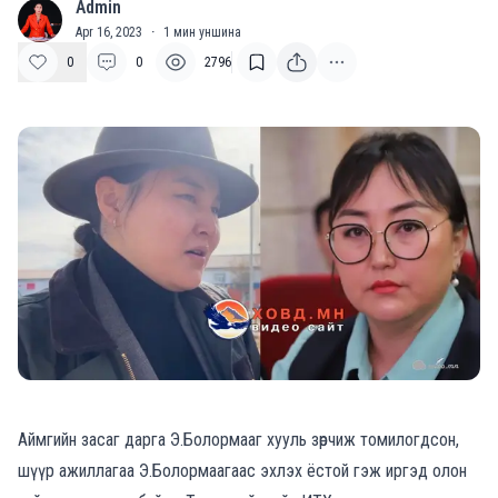
Admin
A
Apr 16, 2023
·
1
мин уншина
0
0
2796
Аймгийн засаг дарга Э.Болормааг хууль зөрчиж томилогдсон,
шүүр ажиллагаа Э.Болормаагаас эхлэх ёстой гэж иргэд олон