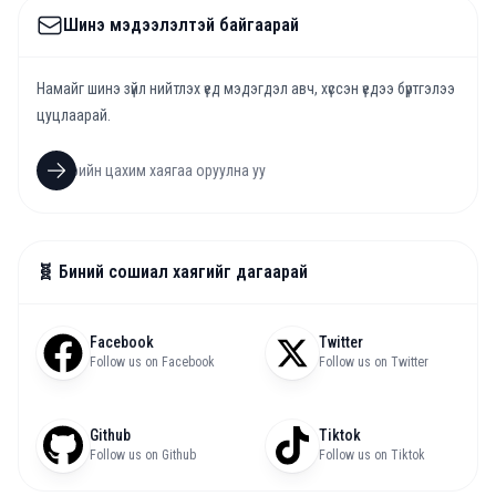
Шинэ мэдээлэлтэй байгаарай
Намайг шинэ зүйл нийтлэх үед мэдэгдэл авч, хүссэн үедээ бүртгэлээ
цуцлаарай.
🧬 Биний сошиал хаягийг дагаарай
Facebook
Twitter
Follow us on Facebook
Follow us on Twitter
Github
Tiktok
Follow us on Github
Follow us on Tiktok