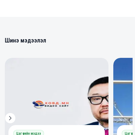
Шинэ мэдээлэл
0
0
Цаг үеийн мэдээ
Цаг үе