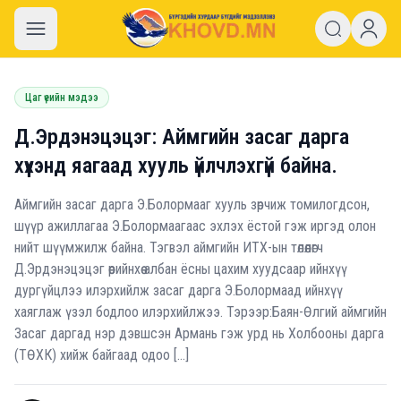
khovd.mn
Цаг үеийн мэдээ
Д.Эрдэнэцэцэг: Аймгийн засаг дарга
хүүхэнд яагаад хууль үйлчлэхгүй байна.
Аймгийн засаг дарга Э.Болормааг хууль зөрчиж томилогдсон,
шүүр ажиллагаа Э.Болормаагаас эхлэх ёстой гэж иргэд олон
нийт шүүмжилж байна. Тэгвэл аймгийн ИТХ-ын төлөөлөгч
Д.Эрдэнэцэцэг өөрийнхөө албан ёсны цахим хуудсаар ийнхүү
дургүйцлээ илэрхийлж засаг дарга Э.Болормаад ийнхүү
хаяглаж үзэл бодлоо илэрхийлжээ. Тэрээр:Баян-Өлгий аймгийн
Засаг даргад нэр дэвшсэн Армань гэж урд нь Холбооны дарга
(ТӨХК) хийж байгаад одоо […]