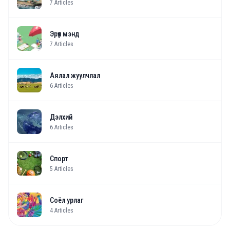
7
Articles
Эрүүл мэнд
7
Articles
Аялал жуулчлал
6
Articles
Дэлхий
6
Articles
Спорт
5
Articles
Соёл урлаг
4
Articles