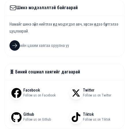
Шинэ мэдээлэлтэй байгаарай
Намайг шинэ зүйл нийтлэх үед мэдэгдэл авч, хүссэн үедээ бүртгэлээ
цуцлаарай.
🧬 Биний сошиал хаягийг дагаарай
Facebook
Twitter
Follow us on Facebook
Follow us on Twitter
Github
Tiktok
Follow us on Github
Follow us on Tiktok