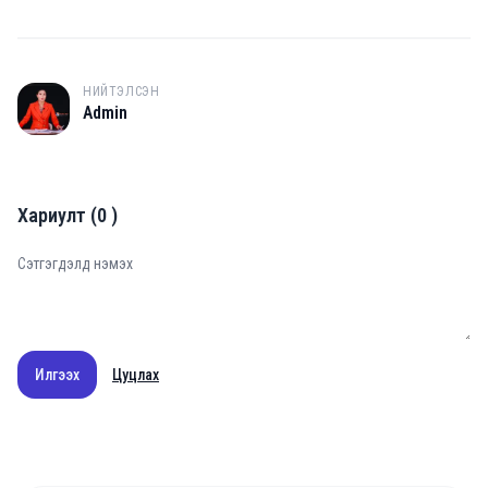
НИЙТЭЛСЭН
A
Admin
Хариулт
(
0
)
Илгээх
Цуцлах