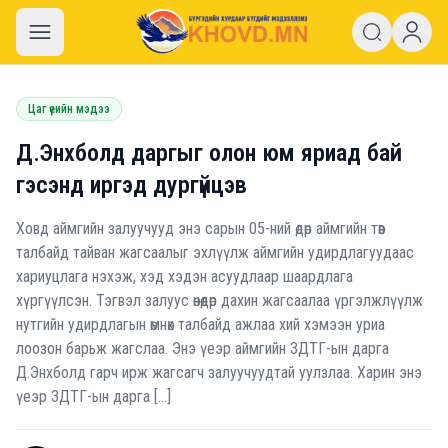
khovd.mn
Цаг үеийн мэдээ
Д.Энхболд даргыг олон юм яриад бай
гэсэнд иргэд дургүйцэв
Ховд аймгийн залуучууд энэ сарын 05-ний өдөр аймгийн төв
талбайд тайван жагсаалыг эхлүүлж аймгийн удирдлагуудаас
хариуцлага нэхэж, хэд хэдэн асуудлаар шаардлага
хүргүүлсэн. Тэгвэл залуус өнөөдөр дахин жагсаалаа үргэлжлүүлж
нутгийн удирдлагын өмнөх талбайд ажлаа хий хэмээн уриа
лоозон барьж жагслаа. Энэ үеэр аймгийн ЗДТГ-ын дарга
Д.Энхболд гарч ирж жагсагч залуучуудтай уулзлаа. Харин энэ
үеэр ЗДТГ-ын дарга […]