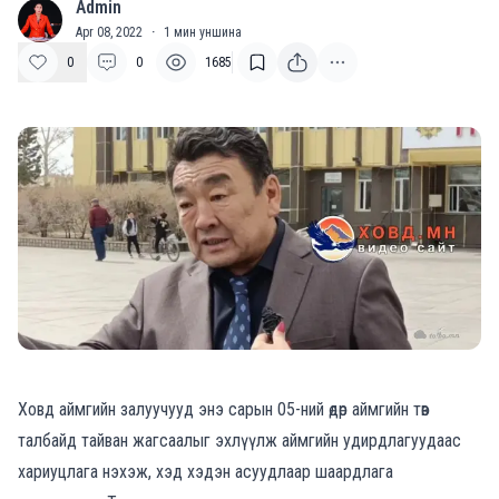
Admin
A
Apr 08, 2022
·
1
мин уншина
0
0
1685
Ховд аймгийн залуучууд энэ сарын 05-ний өдөр аймгийн төв
талбайд тайван жагсаалыг эхлүүлж аймгийн удирдлагуудаас
хариуцлага нэхэж, хэд хэдэн асуудлаар шаардлага