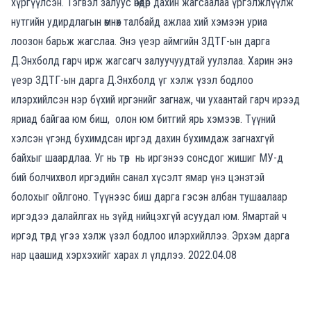
хүргүүлсэн. Тэгвэл залуус өнөөдөр дахин жагсаалаа үргэлжлүүлж
нутгийн удирдлагын өмнөх талбайд ажлаа хий хэмээн уриа
лоозон барьж жагслаа. Энэ үеэр аймгийн ЗДТГ-ын дарга
Д.Энхболд гарч ирж жагсагч залуучуудтай уулзлаа. Харин энэ
үеэр ЗДТГ-ын дарга Д.Энхболд үг хэлж үзэл бодлоо
илэрхийлсэн нэр бүхий иргэнийг загнаж, чи ухаантай гарч ирээд
яриад байгаа юм биш, олон юм битгий ярь хэмээв. Түүний
хэлсэн үгэнд бухимдсан иргэд дахин бухимдаж загнахгүй
байхыг шаардлаа. Уг нь төр нь иргэнээ сонсдог жишиг МУ-д
бий болчихвол иргэдийн санал хүсэлт ямар үнэ цэнэтэй
болохыг ойлгоно. Түүнээс биш дарга гэсэн албан тушаалаар
иргэдээ далайлгах нь зүйд нийцэхгүй асуудал юм. Ямартай ч
иргэд төрд үгээ хэлж үзэл бодлоо илэрхийллээ. Эрхэм дарга
нар цаашид хэрхэхийг харах л үлдлээ. 2022.04.08