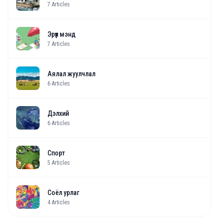
7
Articles
Эрүүл мэнд
7
Articles
Аялал жуулчлал
6
Articles
Дэлхий
6
Articles
Спорт
5
Articles
Соёл урлаг
4
Articles