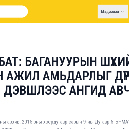
Мэдээлэл
АТ: БАГАНУУРЫН ШҮҮХИ
 АЖИЛ АМЬДАРЛЫГ ДҮҮ
 ДЭВШЛЭЭС АНГИД АВЧ 
ины архив. 2015 оны хоёрдугаар сарын 9-ны Дугаар 5 БНМ