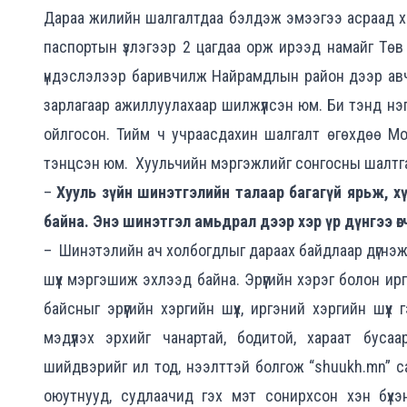
Дараа жилийн шалгалтдаа бэлдэж эмээгээ асраад хо
паспортын үзлэгээр 2 цагдаа орж ирээд намайг Тө
үндэслэлээр баривчилж Найрамдлын район дээр авч
зарлагаар ажиллуулахаар шилжүүлсэн юм. Би тэнд н
ойлгосон. Тийм ч учраасдахин шалгалт өгөхдөө Мо
тэнцсэн юм. Хуульчийн мэргэжлийг сонгосны шалтга
–
Хууль зүйн шинэтгэлийн талаар багагүй ярьж, 
байна. Энэ шинэтгэл амьдрал дээр хэр үр дүнгээ өг
– Шинэтэлийн ач холбогдлыг дараах байдлаар дүгнэж б
шүүх мэргэшиж эхлээд байна. Эрүүгийн хэрэг болон ирг
байсныг эрүүгийн хэргийн шүүх, иргэний хэргийн шүүх
мэдүүлэх эрхийг чанартай, бодитой, хараат буса
шийдвэрийг ил тод, нээлттэй болгож “shuukh.mn” с
оюутнууд, судлаачид гэх мэт сонирхсон хэн бүхэ