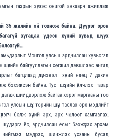
 тамгын газрын зүгээс онцгой анхаарч ажиллаж
ий 35 жилийн ой тохиож байна. Дүүрэг орон
багагүй хугацаа үдсэн хүний хувьд шүүх
 болохгүй…
л амьдарлыг Монгол улсын ардчилсан хувьсгал
н шүүхийн байгууллагын хөгжил дэвшлээс ангид
дарлыг багцлаад дүгнэвэл хүний нөөц 7 дахин
олж бэхэжсэн байна. Тус шүүхийн үйлчлэх газар
ийг дагаж шийдвэрлэж байгаа хэрэг маргааны тоо
л улсын шүүх төрийн шүүн таслах эрх мэдлийг
лэгч болж хүний эрх, эрх чөлөөг хамгаалах,
, шударга ёс, ардчилсан ёсыг бэхжүүлэх эрхэм
ө нийгмээ мэдрэх, шинжлэх ухааны бусад