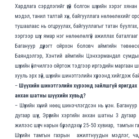
Хардлага сэрдлэгийг үгүй болгон шүүхийн хэрэг хян
мэдэл, танил талтай хүн, байгууллага нөлөөлөхийг о
тушаалаас нь огцруулах, байгууллагыг татан буулгах, 
зэргээр шүүх ямар нэг нөлөөлөлгүй ажиллах баталгаа
Багануур дүүрэгт ойрхон боловч аймгийн төвөө
Баяндэлгэр, Хэнтий аймгийн Цэнхэрмандал сумдын 
шүүхийн үйлчилгээ ойртож тэдгээр иргэдийн маргаан ши
хууль эрх зүй, шүүхийн шинэтгэлийн хүрээнд хийгдэж б
–
Шүүхийн шинэтгэлийн хүрээнд зайлшгүй яригдах ас
анхан шатны шүүхийн хувьд?
– Шүүхийн хүний нөөц шинэчлэгдсэн нь үнэн. Багануур 
дугаар шүүх, Эрүүгийн хэргийн анхан шатны 3 дугаар
жилээс шүүгч нарын бүрэлдэхүүн 25-50 хувиар, тамгын
Шүүхийн тамгын газрын ажилтнуудын мэдлэг, чад