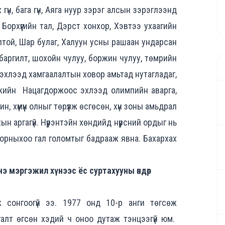
гүн, бага гүн, Аяга нуур зэрэг алсын зэрэглээнд
Борхүүгийн тал, Дэрст хонхор, Хэвтээ ухаагийн
лтой, Шар булаг, Халуун усны рашаан ундарсан
баргилт, шохойн чулуу, боржин чулуу, төмрийн
ас эхлээд хамгаалалтын ховор амьтад нутагладаг,
оржийн Нацагдоржоос эхлээд олимпийн аварга,
 хүмүүн олныг төрүүлж өсгөсөн, хүн зоны амьдрал
н аргагүй. Нүүрэнтэйн хөндийд нүүрсний ордыг нь
 орныхоо гал голомтыг бадрааж явна. Бахархах
Энэ мэргэжил хүнээс ёс суртахууны өндөр
 сонгоогүй ээ. 1977 онд 10-р анги төгсөж
галт өгсөн хэдий ч оноо дутаж тэнцээгүй юм.