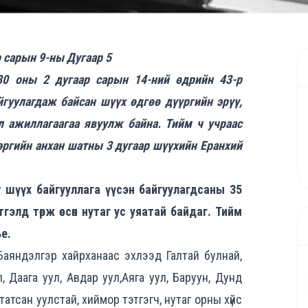
р сарын 9-ны Дугаар 5
0 оны 2 дугаар сарын 14-ний өдрийн 43-р
гуулагдаж байсан шүүх өдгөө дүүргийн эрүү,
л ажиллагаагаа явуулж байна. Тийм ч учраас
эргийн анхан шатны 3 дугаар шүүхийн Еранхий
т шүүх байгууллага үүсэн байгуулагдсаны 35
элд төрж өссөн нутаг ус уяатай байдаг. Тийм
ье.
аяндэлгэр хайрханаас эхлээд Галтай булнай,
л, Даага уул, Авдар уул,Аяга уул, Баруун, Дунд
атсан уулстай, хиймор тэтгэгч, нутаг орны хүйс