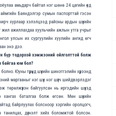
ёулаа амьдарч байтал нэг шөнө 24 цагийн үед
в аймгийн Баяндэлгэр сумын паспорттай гэсэн
ирч хурлаар хэлэлцээд районы ардын шүүхийн
эг жил ажиллахдаа хуульчийн ажлын утга учрыг
нгол улсын их сургуулийн хуулийн ангид өгч
ан энэ дээ.
хүн бүр тодорхой хэмжээний ойлголттой болж
ч байгаа юм бол?
олно. Юуны түрүүнд шүүхийн шинэтгэлийн хүрээнд
эний маргааныг нэг шүүх нэг шүүгч шийдвэрлэдэг
 гэж төрөлжүүлэн байгуулсан нь иргэдийн шүүхэд
ар хангах баталгаа болж өгсөн. Мөн шүүхийн
айтад байрлуулах болсноор хэргийн оролцогч,
н танилцах, дүгнэлт хийх боломжтой болсон.