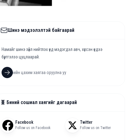
Шинэ мэдээлэлтэй байгаарай
Намайг шинэ зүйл нийтлэх үед мэдэгдэл авч, хүссэн үедээ
бүртгэлээ цуцлаарай.
🧬 Биний сошиал хаягийг дагаарай
Facebook
Twitter
Follow us on Facebook
Follow us on Twitter