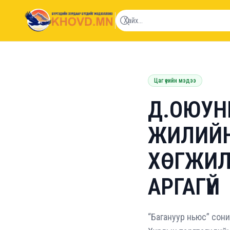
khovd.mn
Цаг үеийн мэдээ
Д.ОЮУНБ
ЖИЛИЙН
ХӨГЖИЛ
АРГАГҮЙ
“Багануур ньюс” сон