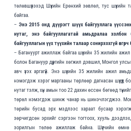
төлөвшүүлэхэд Шүүхийн Ерөнхий зөвлөл, тус шүүхийн
байгаа.
–
Энэ 2015 онд дүүрэгт шүүх байгууллага үүссэн
нутаг, энэ байгууллагатай амьдралаа холбон 
байгууллагын үүх түүхийн талаар сонирхохгүй өнгөрч
– Багануурт ажиллаж байгаа шүүхийн 35 жилийн ажи
болон Багануур дүүргийн хөгжил дэвшил, Монгол улсы
авч үзэх аргагүй. Энэ шүүхийн 35 жилийн ажил амь
нэмэгдэж хэрэг маргааны төрлөөр дагнасан шүүхүүд б
нутаг тэлж, хүн амын тоо 22 дахин өссөн бөгөөд түүн
төрөл нэмэгдэж шинж чанар нь шинэчлэгджээ. Монго
төрийн бусад эрх мэдлээс хараат бусаар хэрэгжүү
зөрчигдсөн эрхийг сэргээн тогтоох, хууль дээдлэх
зорилгын төлөө ажиллаж байна. Шүүгчийн өмн