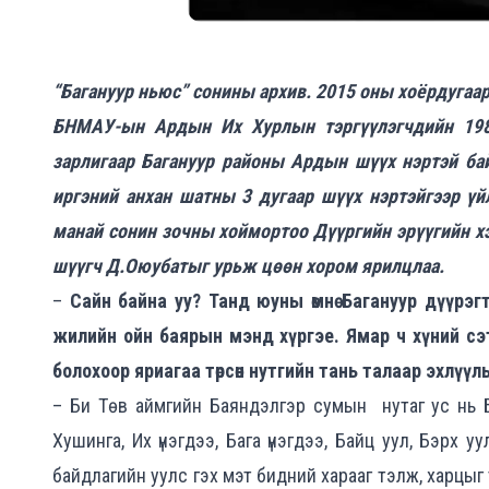
“Багануур ньюс” сонины архив. 2015 оны хоёрдугаа
БНМАУ-ын Ардын Их Хурлын тэргүүлэгчдийн 198
зарлигаар Багануур районы Ардын шүүх нэртэй бай
иргэний анхан шатны 3 дугаар шүүх нэртэйгээр үй
манай сонин зочны хоймортоо Дүүргийн эрүүгийн х
шүүгч Д.Оюубатыг урьж цөөн хором ярилцлаа.
–
Сайн байна уу? Танд юуны өмнө Багануур дүүрэг
жилийн ойн баярын мэнд хүргэе. Ямар ч хүний сэтг
болохоор яриагаа төрсөн нутгийн тань талаар эхлүүл
– Би Төв аймгийн Баяндэлгэр сумын нутаг ус нь Б
Хушинга, Их үнэгдээ, Бага үнэгдээ, Байц уул, Бэрх уу
байдлагийн уулс гэх мэт бидний харааг тэлж, харцыг т