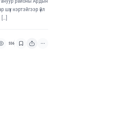
агануур районы Ардын
р шүүх нэртэйгээр үйл
 […]
556