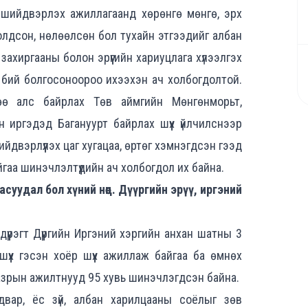
ан шийдвэрлэх ажиллагаанд хөрөнгө мөнгө, эрх
ролдсон, нөлөөлсөн бол тухайн этгээдийг албан
захиргааны болон эрүүгийн хариуцлага хүлээлгэх
г бий болгосоноороо ихээхэн ач холбогдолтой.
сөө алс байрлах Төв аймгийн Мөнгөнморьт,
иргэдэд Багануурт байрлах шүүх үйлчилснээр
йдвэрлүүлэх цаг хугацаа, өртөг хэмнэгдсэн гээд
айгаа шинэчлэлтүүдийн ач холбогдол их байна.
уудал бол хүний нөөц. Дүүргийн эрүү, иргэний
дүүрэгт Дүүргийн Иргэний хэргийн анхан шатны 3
 шүүх гэсэн хоёр шүүх ажиллаж байгаа ба өмнөх
 газрын ажилтнууд 95 хувь шинэчлэгдсэн байна.
вар, ёс зүй, албан харилцааны соёлыг зөв