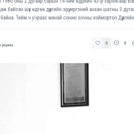
н 1980 оны 2 дугаар сарын 14-ний өдрийн 43-р зарлигаар Б
аж байсан шүүх өдгөө дүүргийн эрүү, иргэний анхан шатны 3 дугаа
байна. Тийм ч учраас манай сонин зочны хоймортоо Дүүргийн
0
0
 уншина