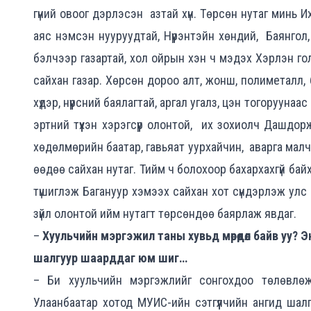
гүний овоог дэрлэсэн азтай хүн. Төрсөн нутаг минь Их 
аяс нэмсэн нууруудтай, Нүүрэнтэйн хөндий, Баянгол, 
бэлчээр газартай, хол ойрын хэн ч мэдэх Хэрлэн го
сайхан газар. Хөрсөн дороо алт, жонш, полиметалл, 
хүдэр, нүүрсний баялагтай, аргал угалз, цэн тогорууна
эртний түүхэн хэрэгсүүр олонтой, их зохиолч Дашд
хөдөлмөрийн баатар, гавьяат уурхайчин, аварга малчин,
өөдөө сайхан нутаг. Тийм ч болохоор бахархахгүй байхы
түшиглэж Багануур хэмээх сайхан хот сүндэрлэж улс
зүйл олонтой ийм нутагт төрсөндөө баярлаж явдаг.
–
Хуульчийн мэргэжил таны хувьд мөрөөдөл байв уу? 
шалгуур шаарддаг юм шиг…
– Би хуульчийн мэргэжлийг сонгохдоо төлөвлөж
Улаанбаатар хотод МУИС-ийн сэтгүүлчийн ангид шал