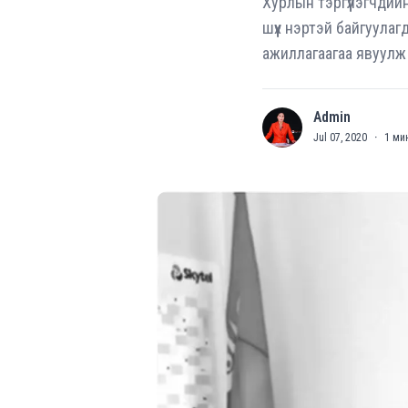
Хурлын тэргүүлэгчдий
шүүх нэртэй байгуулагд
ажиллагаагаа явуулж 
Admin
A
Jul 07, 2020
·
1
мин