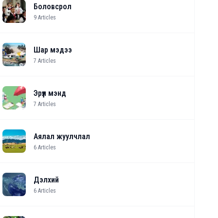
Боловсрол
9
Articles
Шар мэдээ
7
Articles
Эрүүл мэнд
7
Articles
Аялал жуулчлал
6
Articles
Дэлхий
6
Articles