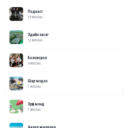
Подкаст
19
Articles
Эдийн засаг
12
Articles
Боловсрол
9
Articles
Шар мэдээ
7
Articles
Эрүүл мэнд
7
Articles
Аялал жуулчлал