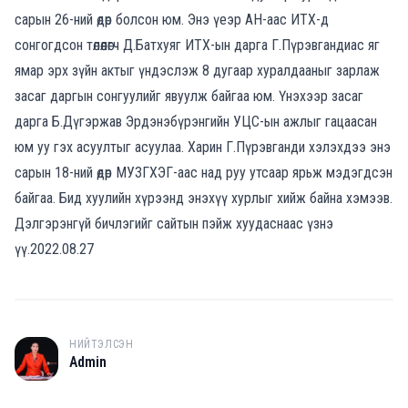
сарын 26-ний өдөр болсон юм. Энэ үеэр АН-аас ИТХ-д
сонгогдсон төлөөлөгч Д.Батхуяг ИТХ-ын дарга Г.Пүрэвгандиас яг
ямар эрх зүйн актыг үндэслэж 8 дугаар хуралдааныг зарлаж
засаг даргын сонгуулийг явуулж байгаа юм. Үнэхээр засаг
дарга Б.Дүгэржав Эрдэнэбүрэнгийн УЦС-ын ажлыг гацаасан
юм уу гэх асуултыг асуулаа. Харин Г.Пүрэвганди хэлэхдээ энэ
сарын 18-ний өдөр МУЗГХЭГ-аас над руу утсаар ярьж мэдэгдсэн
байгаа. Бид хуулийн хүрээнд энэхүү хурлыг хийж байна хэмээв.
Дэлгэрэнгүй бичлэгийг сайтын пэйж хуудаснаас үзнэ
үү.2022.08.27
НИЙТЭЛСЭН
A
Admin