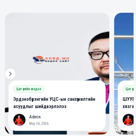
0
0
Цаг үеийн мэдээ
Цаг үе
Эрдэнэбүрэнгийн УЦС-ын санхүүжилтийн
ШУУРХ
асуудлыг шийдвэрлэлээ
хязга
Admin
A
A
May 26, 2026