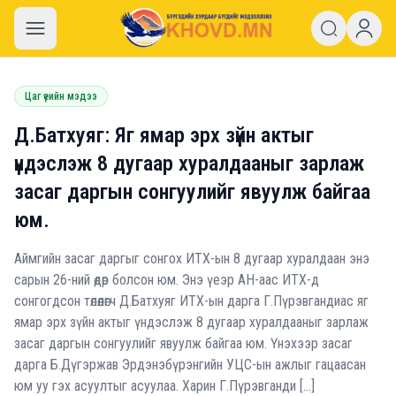
khovd.mn
Цаг үеийн мэдээ
Д.Батхуяг: Яг ямар эрх зүйн актыг
үндэслэж 8 дугаар хуралдааныг зарлаж
засаг даргын сонгуулийг явуулж байгаа
юм.
Аймгийн засаг даргыг сонгох ИТХ-ын 8 дугаар хуралдаан энэ
сарын 26-ний өдөр болсон юм. Энэ үеэр АН-аас ИТХ-д
сонгогдсон төлөөлөгч Д.Батхуяг ИТХ-ын дарга Г.Пүрэвгандиас яг
ямар эрх зүйн актыг үндэслэж 8 дугаар хуралдааныг зарлаж
засаг даргын сонгуулийг явуулж байгаа юм. Үнэхээр засаг
дарга Б.Дүгэржав Эрдэнэбүрэнгийн УЦС-ын ажлыг гацаасан
юм уу гэх асуултыг асуулаа. Харин Г.Пүрэвганди […]