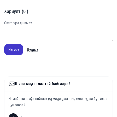
Хариулт
(
0
)
Илгээх
Цуцлах
Шинэ мэдээлэлтэй байгаарай
Намайг шинэ зүйл нийтлэх үед мэдэгдэл авч, хүссэн үедээ бүртгэлээ
цуцлаарай.