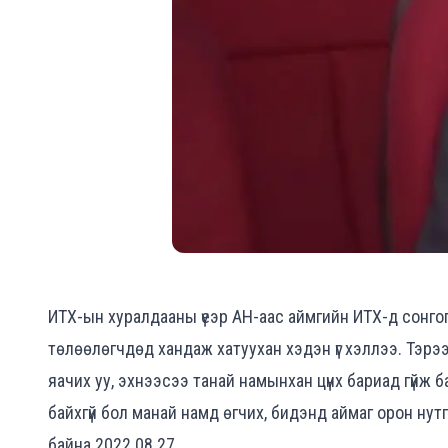
ИТХ-ын хуралдааны үеэр АН-аас аймгийн ИТХ-д сонг
төлөөлөгчдөд хандаж хатуухан хэдэн үг хэллээ. Тэрээ
яачих уу, эхнээсээ танай намынхан цүнх бариад гүйж б
байхгүй бол манай намд өгчих, бидэнд аймаг орон нутг
байна.2022.08.27