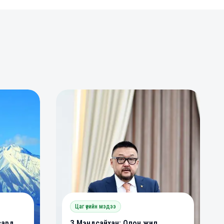
0
0
Цаг үеийн мэдээ
сард
З.Мэндсайхан: Олон жил