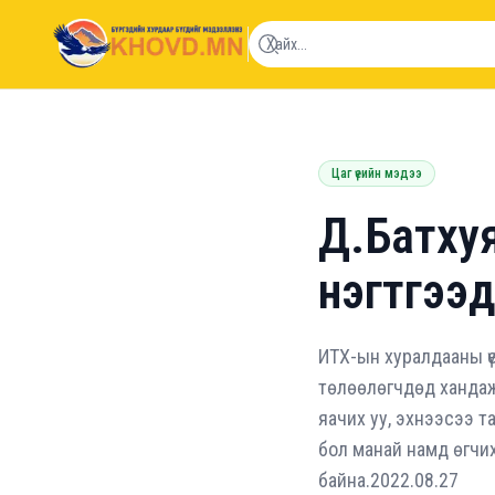
khovd.mn
Цаг үеийн мэдээ
Д.Батхуя
нэгтгээд
ИТХ-ын хуралдааны ү
төлөөлөгчдөд хандаж 
яачих уу, эхнээсээ та
бол манай намд өгчих
байна.2022.08.27