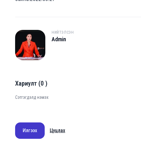
НИЙТЭЛСЭН
Admin
A
Хариулт
(
0
)
Илгээх
Цуцлах