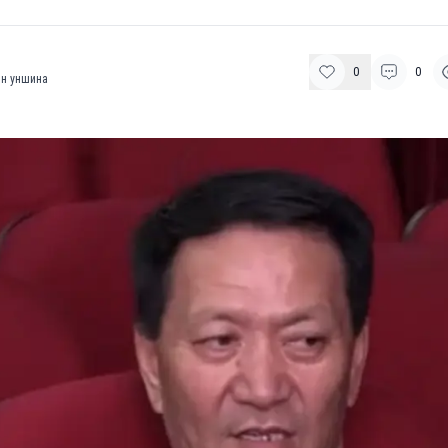
0
0
н уншина