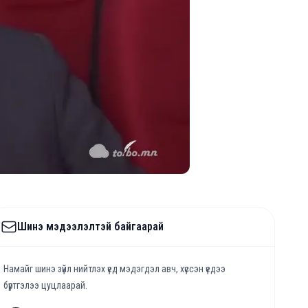
Шинэ мэдээлэлтэй байгаарай
Намайг шинэ зүйл нийтлэх үед мэдэгдэл авч, хүссэн үедээ
бүртгэлээ цуцлаарай.