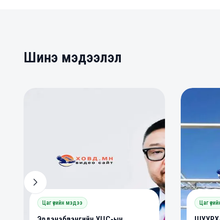
Шинэ мэдээлэл
0
0
0
Цаг үеийн мэдээ
Цаг үеи
Эрдэнэбүрэнгийн УЦС-ын
ШУУРХА