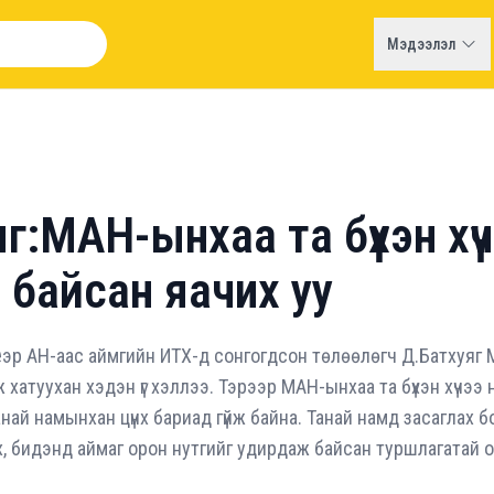
Мэдээлэл
г:МАН-ынхаа та бүхэн хү
 байсан яачих уу
еэр АН-аас аймгийн ИТХ-д сонгогдсон төлөөлөгч Д.Батхуяг
хатуухан хэдэн үг хэллээ. Тэрээр МАН-ынхаа та бүхэн хүчээ 
най намынхан цүнх бариад гүйж байна. Танай намд засаглах бо
, бидэнд аймаг орон нутгийг удирдаж байсан туршлагатай оло