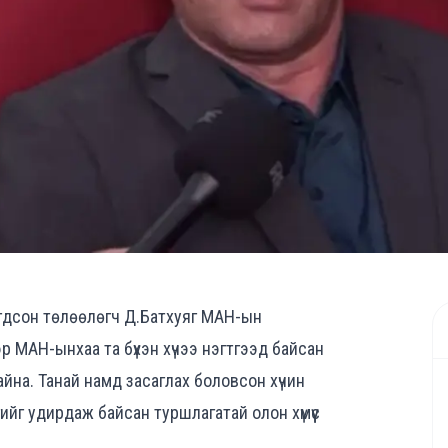
огдсон төлөөлөгч Д.Батхуяг МАН-ын
р МАН-ынхаа та бүхэн хүчээ нэгтгээд байсан
айна. Танай намд засаглах боловсон хүчин
ийг удирдаж байсан туршлагатай олон хүмүүс