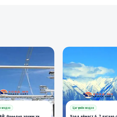
0
0
0
йн мэдээ
Цаг үеийн мэдээ
Й: Өнөөдөр эрчим хүч
Ховд аймагт 6, 7 дугаар 