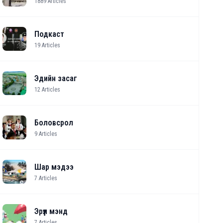
1889
Articles
Подкаст
19
Articles
Эдийн засаг
12
Articles
Боловсрол
9
Articles
Шар мэдээ
7
Articles
Эрүүл мэнд
7
Articles