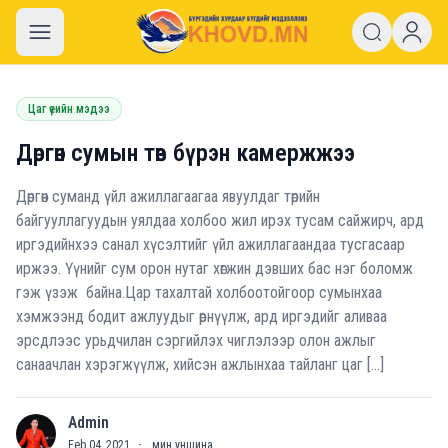
khovd.mn
Цаг үеийн мэдээ
Дөргөн сумын төв бүрэн камержжээ
Дөргөн суманд үйл ажиллагаагаа явуулдаг төрийн
байгууллагуудын уялдаа холбоо жил ирэх тусам сайжирч, ард
иргэдийнхээ санал хүсэлтийг үйл ажиллагаандаа тусгасаар
иржээ. Үүнийг сум орон нутаг хөгжин дэвших бас нэг боломж
гэж үзэж байна.Цар тахалтай холбоотойгоор сумынхаа
хэмжээнд бодит ажлуудыг өрнүүлж, ард иргэдийг аливаа
эрсдлээс урьдчилан сэргийлэх чиглэлээр олон ажлыг
санаачлан хэрэгжүүлж, хийсэн ажлынхаа тайланг цаг […]
Admin
A
Feb 04, 2021
·
мин уншина