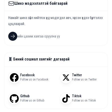
Шинэ мэдээлэлтэй байгаарай
Намайг шинэ зүйл нийтлэх үед мэдэгдэл авч, хүссэн үедээ бүртгэлээ
цуцлаарай.
🧬 Биний сошиал хаягийг дагаарай
Facebook
Twitter
Follow us on Facebook
Follow us on Twitter
Github
Tiktok
Follow us on Github
Follow us on Tiktok