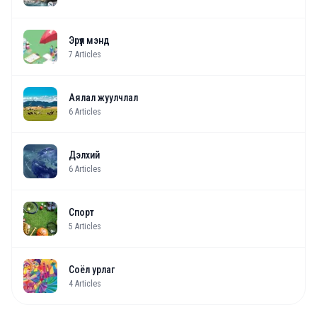
Эрүүл мэнд
7
Articles
Аялал жуулчлал
6
Articles
Дэлхий
6
Articles
Спорт
5
Articles
Соёл урлаг
4
Articles