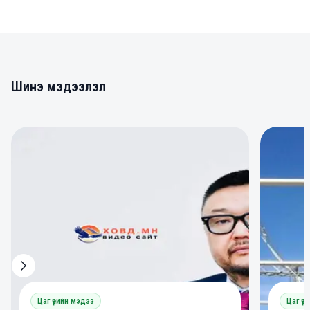
Шинэ мэдээлэл
0
0
Цаг үеийн мэдээ
Цаг үе