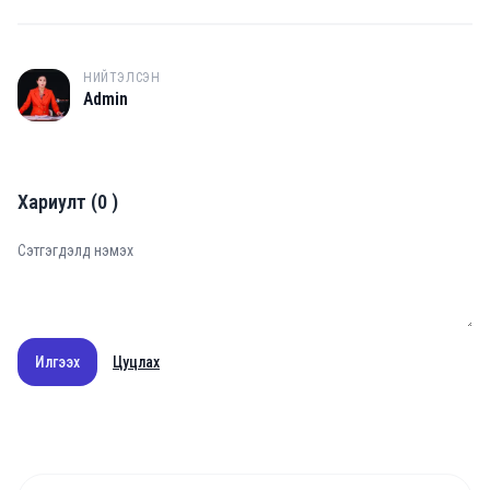
НИЙТЭЛСЭН
A
Admin
Хариулт
(
0
)
Илгээх
Цуцлах