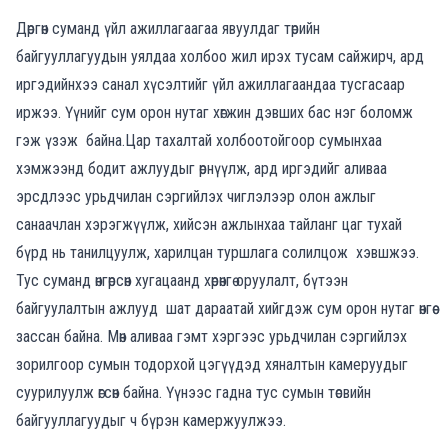
Дөргөн суманд үйл ажиллагаагаа явуулдаг төрийн
байгууллагуудын уялдаа холбоо жил ирэх тусам сайжирч, ард
иргэдийнхээ санал хүсэлтийг үйл ажиллагаандаа тусгасаар
иржээ. Үүнийг сум орон нутаг хөгжин дэвших бас нэг боломж
гэж үзэж байна.Цар тахалтай холбоотойгоор сумынхаа
хэмжээнд бодит ажлуудыг өрнүүлж, ард иргэдийг аливаа
эрсдлээс урьдчилан сэргийлэх чиглэлээр олон ажлыг
санаачлан хэрэгжүүлж, хийсэн ажлынхаа тайланг цаг тухай
бүрд нь танилцуулж, харилцан туршлага солилцож хэвшжээ.
Тус суманд өнгөрсөн хугацаанд хөрөнгө оруулалт, бүтээн
байгуулалтын ажлууд шат дараатай хийгдэж сум орон нутаг өнгөө
зассан байна. Мөн аливаа гэмт хэргээс урьдчилан сэргийлэх
зорилгоор сумын тодорхой цэгүүдэд хяналтын камеруудыг
суурилуулж өгсөн байна. Үүнээс гадна тус сумын төсвийн
байгууллагуудыг ч бүрэн камержуулжээ.