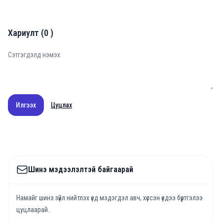
Хариулт
(
0
)
Илгээх
Цуцлах
Шинэ мэдээлэлтэй байгаарай
Намайг шинэ зүйл нийтлэх үед мэдэгдэл авч, хүссэн үедээ бүртгэлээ
цуцлаарай.