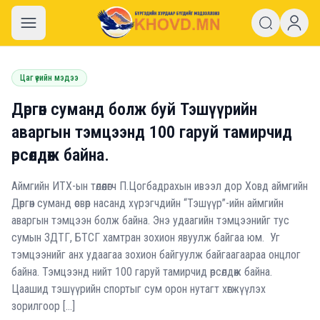
khovd.mn
Цаг үеийн мэдээ
Дөргөн суманд болж буй Тэшүүрийн
аваргын тэмцээнд 100 гаруй тамирчид
өрсөлдөж байна.
Аймгийн ИТХ-ын төлөөлөгч П.Цогбадрахын ивээл дор Ховд аймгийн
Дөргөн суманд өсвөр насанд хүрэгчдийн “Тэшүүр”-ийн аймгийн
аваргын тэмцээн болж байна. Энэ удаагийн тэмцээнийг тус
сумын ЗДТГ, БТСГ хамтран зохион явуулж байгаа юм. Уг
тэмцээнийг анх удаагаа зохион байгуулж байгаагаараа онцлог
байна. Тэмцээнд нийт 100 гаруй тамирчид өрсөлдөж байна.
Цаашид тэшүүрийн спортыг сум орон нутагт хөгжүүлэх
зорилгоор […]