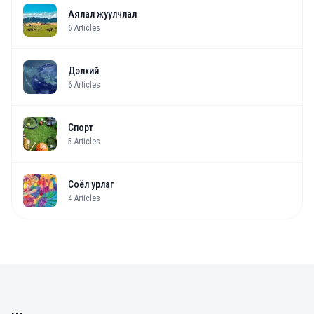
Аялал жуулчлал
6
Articles
Дэлхий
6
Articles
Спорт
5
Articles
Соёл урлаг
4
Articles