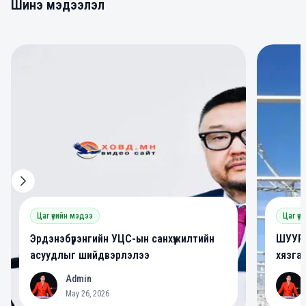
Шинэ мэдээлэл
0
0
Цаг үеийн мэдээ
Цаг үе
Эрдэнэбүрэнгийн УЦС-ын санхүүжилтийн
ШУУРХ
асуудлыг шийдвэрлэлээ
хязга
Admin
A
A
May 26, 2026