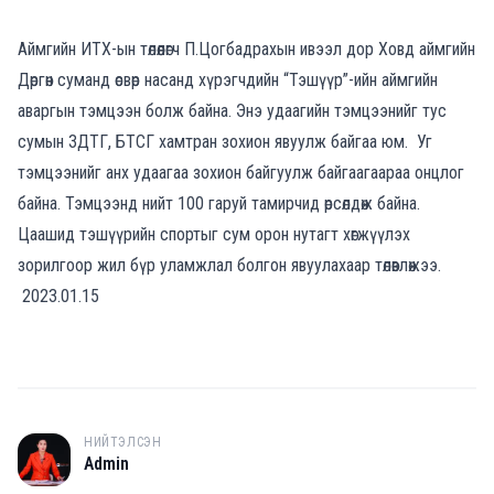
Аймгийн ИТХ-ын төлөөлөгч П.Цогбадрахын ивээл дор Ховд аймгийн
Дөргөн суманд өсвөр насанд хүрэгчдийн “Тэшүүр”-ийн аймгийн
аваргын тэмцээн болж байна. Энэ удаагийн тэмцээнийг тус
сумын ЗДТГ, БТСГ хамтран зохион явуулж байгаа юм. Уг
тэмцээнийг анх удаагаа зохион байгуулж байгаагаараа онцлог
байна. Тэмцээнд нийт 100 гаруй тамирчид өрсөлдөж байна.
Цаашид тэшүүрийн спортыг сум орон нутагт хөгжүүлэх
зорилгоор жил бүр уламжлал болгон явуулахаар төлөвлөжээ.
2023.01.15
НИЙТЭЛСЭН
A
Admin