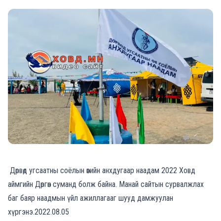
Дөрвөд угсаатны соёлын өвийн анхдугаар наадам 2022 Ховд
аймгийн Дөргөн суманд болж байна. Манай сайтын сурвалжлах
баг баяр наадмын үйл ажиллагааг шууд дамжуулан
хүргэнэ.2022.08.05