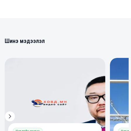
Шинэ мэдээлэл
0
0