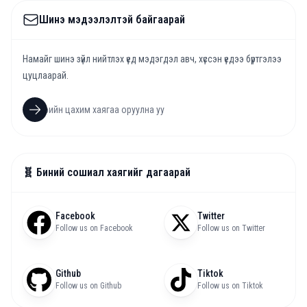
Шинэ мэдээлэлтэй байгаарай
Намайг шинэ зүйл нийтлэх үед мэдэгдэл авч, хүссэн үедээ бүртгэлээ
цуцлаарай.
🧬 Биний сошиал хаягийг дагаарай
Facebook
Twitter
Follow us on Facebook
Follow us on Twitter
Github
Tiktok
Follow us on Github
Follow us on Tiktok