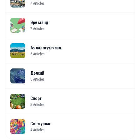
7
Articles
Эрүүл мэнд
7
Articles
Аялал жуулчлал
6
Articles
Дэлхий
6
Articles
Спорт
5
Articles
Соёл урлаг
4
Articles