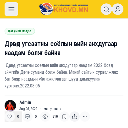
khovd.mn
Цаг үеийн мэдээ
Дөрвөд угсаатны соёлын өвийн анхдугаар
наадам болж байна
Дөрвөд угсаатны соёлын өвийн анхдугаар наадам 2022 Ховд
аймгийн Дөргөн суманд болж байна. Манай сайтын сурвалжлах
баг баяр наадмын үйл ажиллагааг шууд дамжуулан
хүргэнэ.2022.08.05
Admin
A
Aug 05, 2022
·
мин уншина
0
0
510