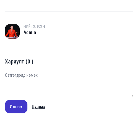
НИЙТЭЛСЭН
A
Admin
Хариулт
(
0
)
Илгээх
Цуцлах