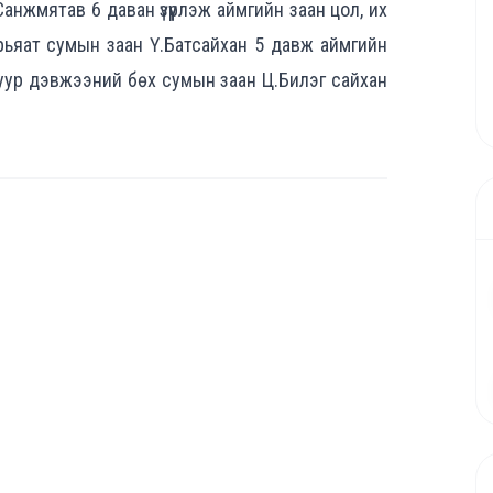
жмятав 6 даван үзүүрлэж аймгийн заан цол, их
ьяат сумын заан Ү.Батсайхан 5 давж аймгийн
нуур дэвжээний бөх сумын заан Ц.Билэг сайхан