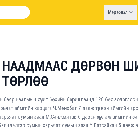
Мэдээлэл
ЙН НААДМААС ДӨРВӨН Ш
 ТӨРЛӨӨ
йн баяр наадмын хүчит бөхийн барилдаанд 128 бөх зодоглос
ьяат аймгийн харцага Ч.Мөнхбат 7 давж түрүүлэн аймгийн ар
рьяат сумын заан М.Санжмятав 6 даван үзүүрлэж аймгийн за
аяндэлгэр сумын харьяат сумын заан Ү.Батсайхан 5 давж ай