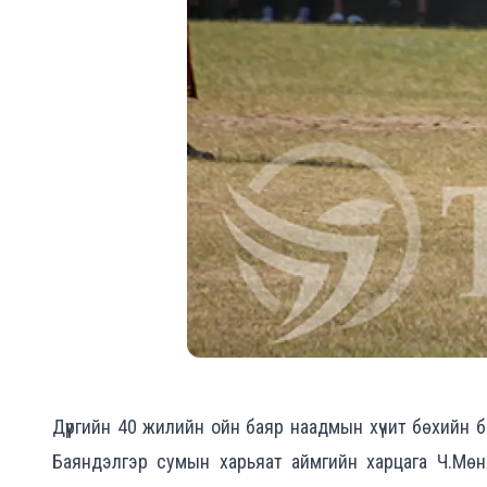
Дүүргийн 40 жилийн ойн баяр наадмын хүчит бөхийн
Баяндэлгэр сумын харьяат аймгийн харцага Ч.Мөнх