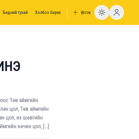
Бидний тухай
Холбоо барих
Үүсгэх
Enable da
ИНЭ
ноос Төв аймгийн
слан цол, Төв аймгийн
ан цол, их шөвгийн
мгийн начин цол, […]