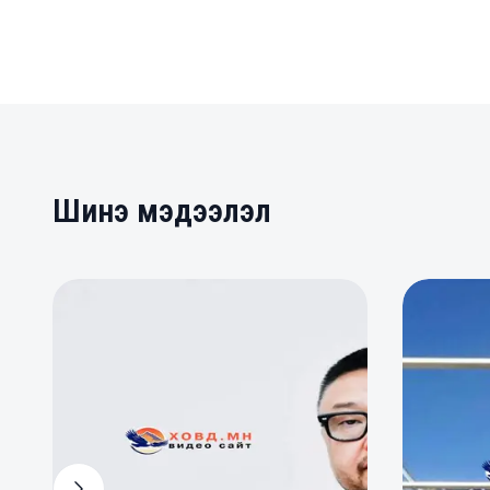
Шинэ мэдээлэл
0
0
0