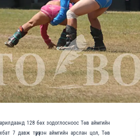
 барилдаанд 128 бөх зодоглосноос Төв аймгийн
бат 7 давж түрүүлэн аймгийн арслан цол, Төв