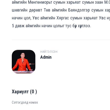
аймгийн Мөнгөнморьт сумын харьяат сумын заан М.Сан
шөвгийн дөрөвт Төв аймгийн Баяндэлгэр сумын хар
начин цол, Увс аймгийн Хяргас сумын харьяат Увс 
5 давж аймгийн начин цолыг тус бүр хүртлээ.
НИЙТЭЛСЭН
Admin
A
Хариулт
(
0
)