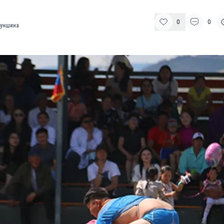
0
0
уншина