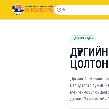
khovd.mn
Цаг үеийн мэдээ
ДҮҮРГИ
ЦОЛТОН
Дүүргийн 40 жилийн о
Баяндэлгэр сумын хар
Мөнгөнморьт сумын ха
дөрөвт Төв аймгийн Б