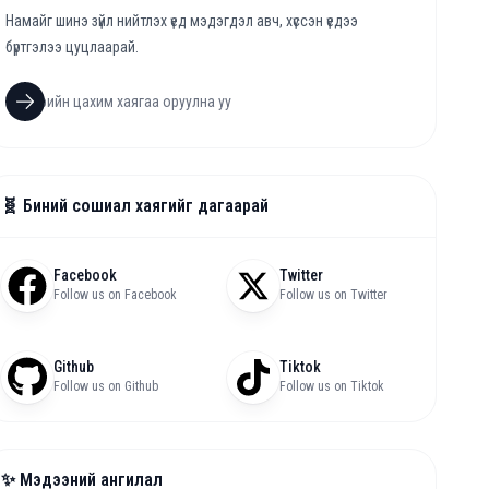
Намайг шинэ зүйл нийтлэх үед мэдэгдэл авч, хүссэн үедээ
бүртгэлээ цуцлаарай.
🧬 Биний сошиал хаягийг дагаарай
Facebook
Twitter
Follow us on Facebook
Follow us on Twitter
Github
Tiktok
Follow us on Github
Follow us on Tiktok
✨ Мэдээний ангилал