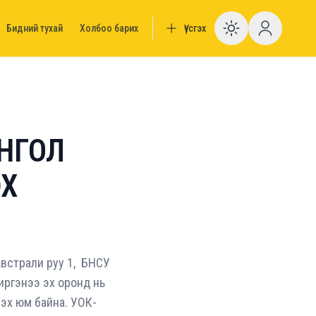
Бидний тухай
Холбоо барих
Үүсгэх
Enable da
ОНГОЛ
ЭХ
Австрали руу 1, БНСУ
иргэнээ эх оронд нь
рэх юм байна. УОК-