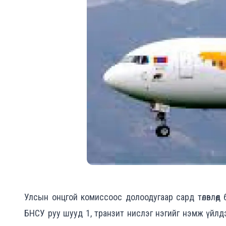
Улсын онцгой комиссоос долоодугаар сард төлөвлөө
БНСУ руу шууд 1, транзит нислэг нэгийг нэмж үйлд