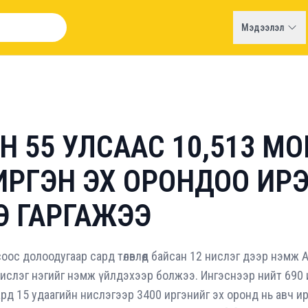
Мэдээлэл
 55 УЛСААС 10,513 М
ИРГЭН ЭХ ОРОНДОО ИР
Э ГАРГАЖЭЭ
ос долоодугаар сард төлөвлөөд байсан 12 нислэг дээр нэмж 
нислэг нэгийг нэмж үйлдэхээр болжээ. Ингэснээр нийт 690 
рд 15 удаагийн нислэгээр 3400 иргэнийг эх оронд нь авч и