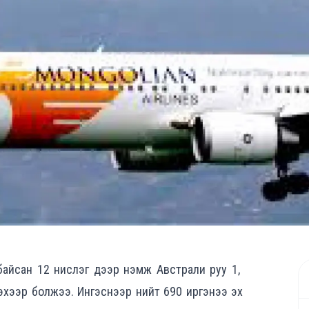
д байсан 12 нислэг дээр нэмж Австрали руу 1,
эхээр болжээ. Ингэснээр нийт 690 иргэнээ эх