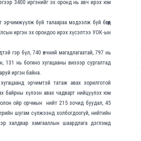
эгээр 3400 иргэнийг эх оронд нь авч ирэх юм
г эрчимжүүлж буй талаараа мэдээлж буй бөгөөд
 Улсын иргэн эх орондоо ирэх хүсэлтээ УОК-ын
тэй гэр бүл, 740 өвчний магадлагаатай, 797 нь
ан, 131 нь богино хугацааны визээр сургалтад
аруй иргэн байна.
 хугацаанд эрчимтэй татаж авах зорилготой
рлах байрны хүлээн авах чадварт нийцүүлэх юм
болон ойр орчмын нийт 215 зочид буудал, 45
нерийн шугам сүлжээнд холбогдоогүй, нийтийн
гээр халдвар хамгааллын шаардлага дэглэмд