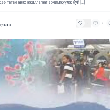
дээ татан авах ажиллагааг эрчимжүүлж буй […]
0
0
 уншина