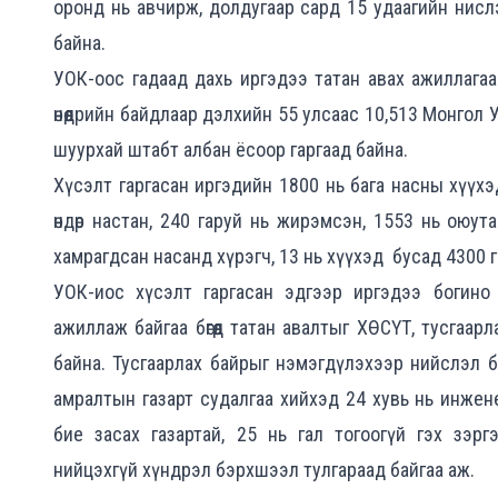
оронд нь авчирж, долдугаар сард 15 удаагийн нисл
байна.
УОК-оос гадаад дахь иргэдээ татан авах ажиллагаа
өнөөдрийн байдлаар дэлхийн 55 улсаас 10,513 Монгол
шуурхай штабт албан ёсоор гаргаад байна.
Хүсэлт гаргасан иргэдийн 1800 нь бага насны хүүхэд
өндөр настан, 240 гаруй нь жирэмсэн, 1553 нь оюут
хамрагдсан насанд хүрэгч, 13 нь хүүхэд бусад 4300 г
УОК-иос хүсэлт гаргасан эдгээр иргэдээ богино
ажиллаж байгаа бөгөөд татан авалтыг ХӨСҮТ, тусгаа
байна. Тусгаарлах байрыг нэмэгдүлэхээр нийслэл 
амралтын газарт судалгаа хийхэд 24 хувь нь инже
бие засах газартай, 25 нь гал тогоогүй гэх зэр
нийцэхгүй хүндрэл бэрхшээл тулгараад байгаа аж.