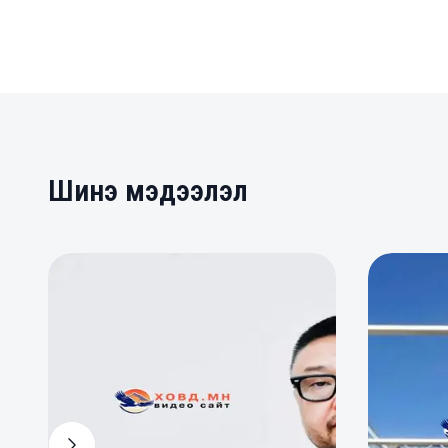
Шинэ мэдээлэл
0
0
0