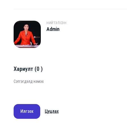
НИЙТЭЛСЭН
Admin
A
Хариулт
(
0
)
Илгээх
Цуцлах