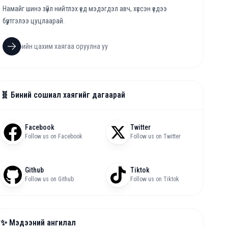
Намайг шинэ зүйл нийтлэх үед мэдэгдэл авч, хүссэн үедээ
бүртгэлээ цуцлаарай.
🧬 Биний сошиал хаягийг дагаарай
Facebook
Twitter
Follow us on Facebook
Follow us on Twitter
Github
Tiktok
Follow us on Github
Follow us on Tiktok
✨ Мэдээний ангилал