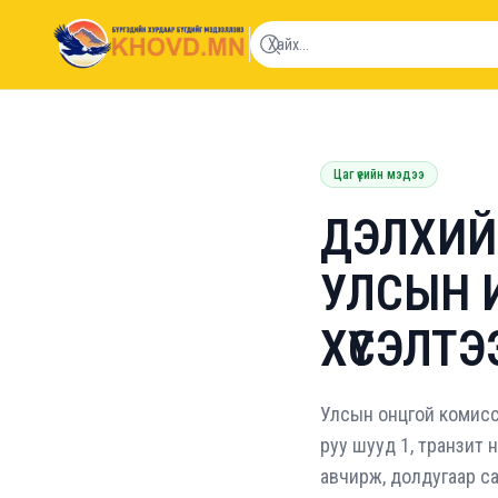
khovd.mn
Цаг үеийн мэдээ
ДЭЛХИЙН
УЛСЫН 
ХҮСЭЛТЭ
Улсын онцгой комиссо
руу шууд 1, транзит 
авчирж, долдугаар са