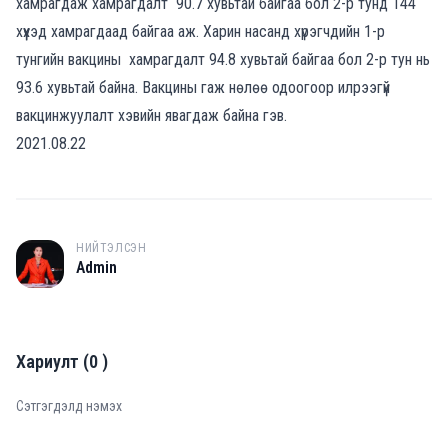
хамрагдаж хамрагдалт 90.7 хувьтай байгаа бол 2-р тунд 144
хүүхэд хамрагдаад байгаа аж. Харин насанд хүрэгчдийн 1-р
тунгийн вакцины хамрагдалт 94.8 хувьтай байгаа бол 2-р тун нь
93.6 хувьтай байна. Вакцины гаж нөлөө одоогоор илрээгүй
вакцинжуулалт хэвийн явагдаж байна гэв.
2021.08.22
НИЙТЭЛСЭН
A
Admin
Хариулт
(
0
)