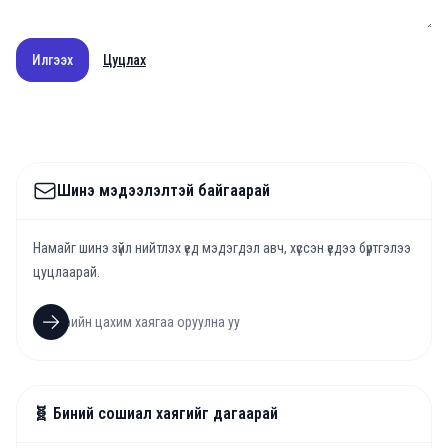
Илгээх
Цуцлах
Шинэ мэдээлэлтэй байгаарай
Намайг шинэ зүйл нийтлэх үед мэдэгдэл авч, хүссэн үедээ бүртгэлээ
цуцлаарай.
🧬 Биний сошиал хаягийг дагаарай