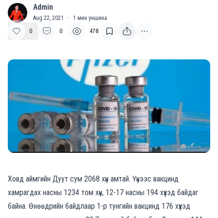
Admin
A
Aug 22, 2021
·
1
мин уншина
0
0
478
Ховд аймгийн Дуут сум 2068 хүн амтай. Үүнээс вакцинд
хамрагдах насны 1234 том хүн, 12-17 насны 194 хүүхэд байдаг
байна. Өнөөдрийн байдлаар 1-р тунгийн вакцинд 176 хүүхэд