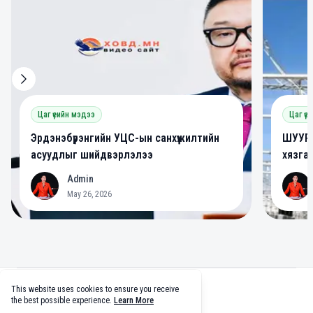
Цаг үеийн мэдээ
Цаг үе
Эрдэнэбүрэнгийн УЦС-ын санхүүжилтийн
ШУУРХ
асуудлыг шийдвэрлэлээ
хязга
Admin
A
A
May 26, 2026
Footer
This website uses cookies to ensure you receive
facebook
twitter
github
tiktok
the best possible experience.
Learn More