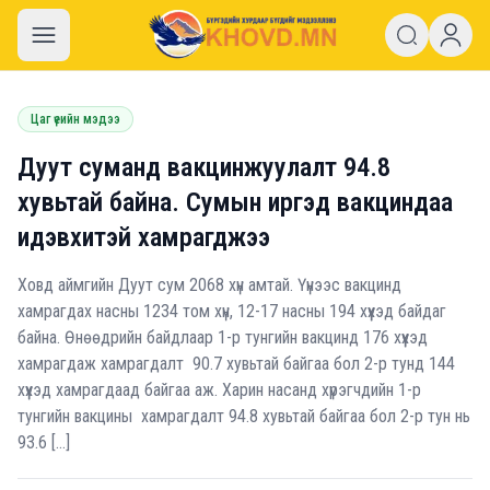
khovd.mn
Цаг үеийн мэдээ
Дуут суманд вакцинжуулалт 94.8
хувьтай байна. Сумын иргэд вакциндаа
идэвхитэй хамрагджээ
Ховд аймгийн Дуут сум 2068 хүн амтай. Үүнээс вакцинд
хамрагдах насны 1234 том хүн, 12-17 насны 194 хүүхэд байдаг
байна. Өнөөдрийн байдлаар 1-р тунгийн вакцинд 176 хүүхэд
хамрагдаж хамрагдалт 90.7 хувьтай байгаа бол 2-р тунд 144
хүүхэд хамрагдаад байгаа аж. Харин насанд хүрэгчдийн 1-р
тунгийн вакцины хамрагдалт 94.8 хувьтай байгаа бол 2-р тун нь
93.6 […]