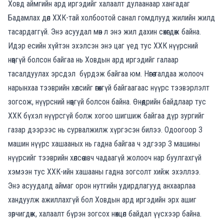
Ховд аймгийн ард иргэдийг халаалт дулаанаар хангадаг
Бадамлах дөл ХХК-тай холбоотой санал гомдлууд жилийн жилд
тасардаггүй. Энэ асуудал мөн л энэ жил дахин сөхөгдөж байна.
Идэр есийн хүйтэн эхэлсэн энэ цаг үед тус ХХК нүүрсний
нөөцгүй болсон байгаа нь Ховдын ард иргэдийг галаар
тасалдуулах эрсдэл бүрдэж байгаа юм. Нөгөө талдаа жолооч
нарынхаа тээврийн хөлсийг өгөхгүй байгаагаас нүүрс тээвэрлэлт
зогсож, нүүрсний нөөцгүй болсон байна. Өнөөдрийн байдлаар тус
ХХК бүхэл нүүрсгүй болж хогоо шигшиж байгаа дүр зургийг
газар дээрээс нь сурвалжилж хүргэсэн билээ. Одоогоор 3
машин нүүрс хашааных нь гадна байгаа ч эдгээр 3 машины
нүүрсийг тээврийн хөлсөө авч чадаагүй жолооч нар буулгахгүй
хэмээн тус ХХК-ийн хашааны гадна зогсолт хийж эхэллээ.
Энэ асуудалд аймаг орон нутгийн удирдлагууд анхаарлаа
хандуулж ажиллахгүй бол Ховдын ард иргэдийн эрх ашиг
зөрчигдөж, халаалт бүрэн зогсох нөхцөл байдал үүсхээр байна.