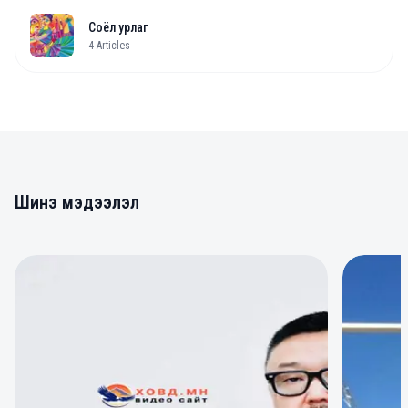
Соёл урлаг
4
Articles
Шинэ мэдээлэл
0
0