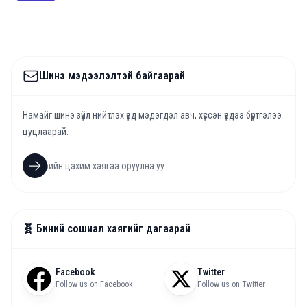
Шинэ мэдээлэлтэй байгаарай
Намайг шинэ зүйл нийтлэх үед мэдэгдэл авч, хүссэн үедээ бүртгэлээ
цуцлаарай.
🧬 Биний сошиал хаягийг дагаарай
Facebook
Twitter
Follow us on Facebook
Follow us on Twitter