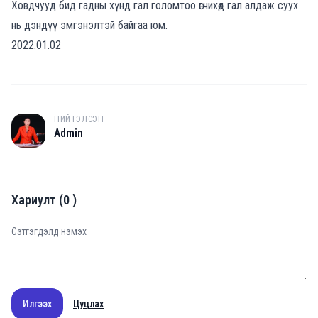
Ховдчууд бид гадны хүнд гал голомтоо өгчихөөд гал алдаж суух
нь дэндүү эмгэнэлтэй байгаа юм.
2022.01.02
НИЙТЭЛСЭН
A
Admin
Хариулт
(
0
)
Илгээх
Цуцлах