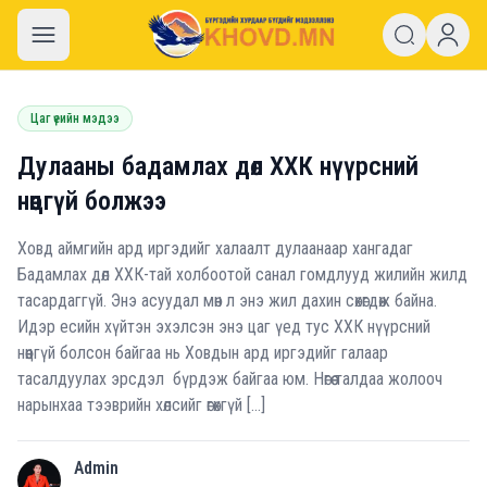
khovd.mn
Цаг үеийн мэдээ
Дулааны бадамлах дөл ХХК нүүрсний
нөөцгүй болжээ
Ховд аймгийн ард иргэдийг халаалт дулаанаар хангадаг
Бадамлах дөл ХХК-тай холбоотой санал гомдлууд жилийн жилд
тасардаггүй. Энэ асуудал мөн л энэ жил дахин сөхөгдөж байна.
Идэр есийн хүйтэн эхэлсэн энэ цаг үед тус ХХК нүүрсний
нөөцгүй болсон байгаа нь Ховдын ард иргэдийг галаар
тасалдуулах эрсдэл бүрдэж байгаа юм. Нөгөө талдаа жолооч
нарынхаа тээврийн хөлсийг өгөхгүй […]
Admin
A