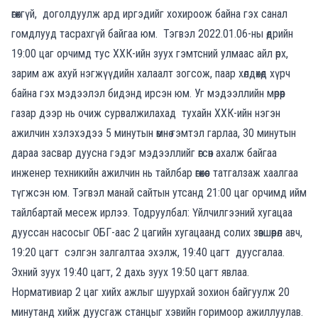
өгөхгүй, доголдуулж ард иргэдийг хохироож байна гэх санал
гомдлууд тасрахгүй байгаа юм. Тэгвэл 2022.01.06-ны өдрийн
19:00 цаг орчимд тус ХХК-ийн зуух гэмтсний улмаас айл өрх,
зарим аж ахуй нэгжүүдийн халаалт зогсож, паар хөлдөхөд хүрч
байна гэх мэдээлэл бидэнд ирсэн юм. Уг мэдээллийн мөрөөр
газар дээр нь очиж сурвалжилахад тухайн ХХК-ийн нэгэн
ажилчин хэлэхэдээ 5 минутын өмнө гэмтэл гарлаа, 30 минутын
дараа засвар дуусна гэдэг мэдээллийг өгсөн ахалж байгаа
инженер техникийн ажилчин нь тайлбар өгөхөөс татгалзаж хаалгаа
түгжсэн юм. Тэгвэл манай сайтын утсанд 21:00 цаг орчимд ийм
тайлбартай месеж ирлээ. Тодруулбал: Үйлчилгээний хугацаа
дууссан насосыг ОБГ-аас 2 цагийн хугацаанд солих зөвшөөрөл авч,
19:20 цагт сэлгэн залгалтаа эхэлж, 19:40 цагт дуусгалаа.
Эхний зуух 19:40 цагт, 2 дахь зуух 19:50 цагт явлаа.
Нормативиар 2 цаг хийх ажлыг шуурхай зохион байгуулж 20
минутанд хийж дуусгаж станцыг хэвийн горимоор ажиллуулав.