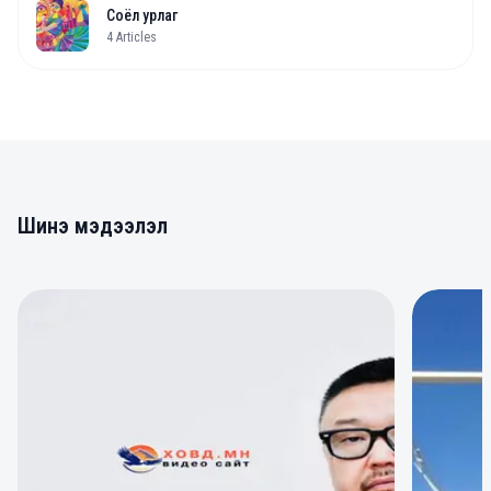
Соёл урлаг
4
Articles
Шинэ мэдээлэл
0
0