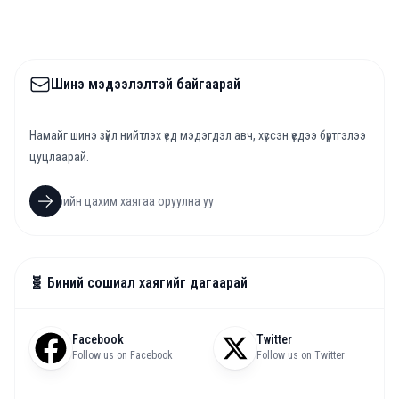
Шинэ мэдээлэлтэй байгаарай
Намайг шинэ зүйл нийтлэх үед мэдэгдэл авч, хүссэн үедээ бүртгэлээ
цуцлаарай.
🧬 Биний сошиал хаягийг дагаарай
Facebook
Twitter
Follow us on Facebook
Follow us on Twitter