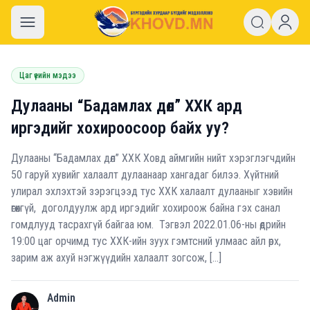
khovd.mn
Цаг үеийн мэдээ
Дулааны “Бадамлах дөл” ХХК ард
иргэдийг хохироосоор байх уу?
Дулааны “Бадамлах дөл” ХХК Ховд аймгийн нийт хэрэглэгчдийн
50 гаруй хувийг халаалт дулаанаар хангадаг билээ. Хүйтний
улирал эхлэхтэй зэрэгцээд тус ХХК халаалт дулааныг хэвийн
өгөхгүй, доголдуулж ард иргэдийг хохироож байна гэх санал
гомдлууд тасрахгүй байгаа юм. Тэгвэл 2022.01.06-ны өдрийн
19:00 цаг орчимд тус ХХК-ийн зуух гэмтсний улмаас айл өрх,
зарим аж ахуй нэгжүүдийн халаалт зогсож, […]
Admin
A