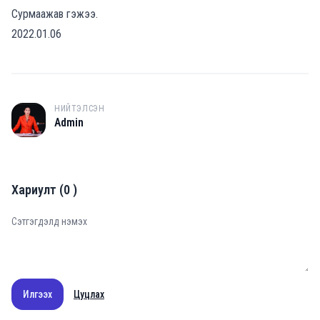
Сурмаажав гэжээ.
2022.01.06
НИЙТЭЛСЭН
A
Admin
Хариулт
(
0
)
Илгээх
Цуцлах