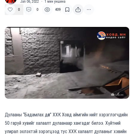
Jan 06, 2022
·
1
мин уншина
0
0
409
Дулааны “Бадамлах дөл” ХХК Ховд аймгийн нийт хэрэглэгчдийн
50 гаруй хувийг халаалт дулаанаар хангадаг билээ. Хүйтний
улирал эхлэхтэй зэрэгцээд тус ХХК халаалт дулааныг хэвийн