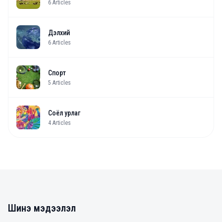
6
Articles
Дэлхий
6
Articles
Спорт
5
Articles
Соёл урлаг
4
Articles
Шинэ мэдээлэл