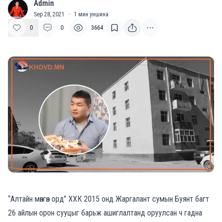
Admin
A
Sep 28, 2021
·
1
мин уншина
0
0
3664
“Алтайн мөнгөн орд” ХХК 2015 онд Жаргалант сумын Буянт багт
26 айлын орон сууцыг барьж ашиглалтанд оруулсан ч гадна