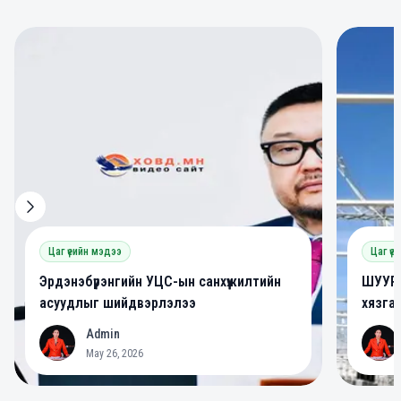
0
0
Цаг үеийн мэдээ
Цаг үе
Эрдэнэбүрэнгийн УЦС-ын санхүүжилтийн
ШУУРХ
асуудлыг шийдвэрлэлээ
хязга
Admin
A
A
May 26, 2026