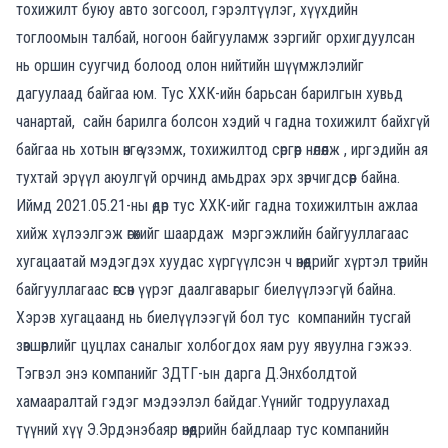
тохижилт буюу авто зогсоол, гэрэлтүүлэг, хүүхдийн
тоглоомын талбай, ногоон байгууламж зэргийг орхигдуулсан
нь оршин суугчид болоод олон нийтийн шүүмжлэлийг
дагуулаад байгаа юм. Тус ХХК-ийн барьсан барилгын хувьд
чанартай, сайн барилга болсон хэдий ч гадна тохижилт байхгүй
байгаа нь хотын өнгө үзэмж, тохижилтод сөргөөр нөлөөлж , иргэдийн ая
тухтай эрүүл аюулгүй орчинд амьдрах эрх зөрчигдсөөр байна.
Иймд 2021.05.21-ны өдөр тус ХХК-ийг гадна тохижилтын ажлаа
хийж хүлээлгэж өгөхийг шаардаж мэргэжлийн байгууллагаас
хугацаатай мэдэгдэх хуудас хүргүүлсэн ч өнөөдрийг хүртэл төрийн
байгууллагаас өгсөн үүрэг даалгаварыг биелүүлээгүй байна.
Хэрэв хугацаанд нь биелүүлээгүй бол тус компанийн тусгай
зөвшөөрлийг цуцлах саналыг холбогдох яам руу явуулна гэжээ.
Тэгвэл энэ компанийг ЗДТГ-ын дарга Д.Энхболдтой
хамааралтай гэдэг мэдээлэл байдаг.Үүнийг тодруулахад
түүний хүү Э.Эрдэнэбаяр өнөөдрийн байдлаар тус компанийн