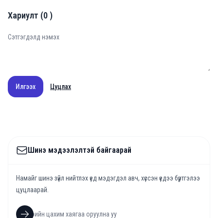
Хариулт
(
0
)
Илгээх
Цуцлах
Шинэ мэдээлэлтэй байгаарай
Намайг шинэ зүйл нийтлэх үед мэдэгдэл авч, хүссэн үедээ бүртгэлээ
цуцлаарай.