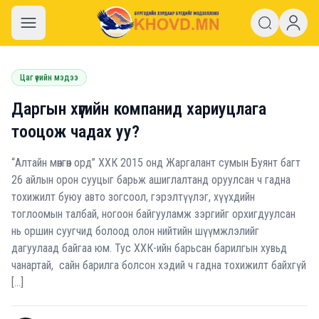
khovd.mn
Цаг үеийн мэдээ
Даргын хүүгийн компанид хариуцлага
тооцож чадах уу?
“Алтайн мөнгөн орд” ХХК 2015 онд Жаргалант сумын Буянт багт
26 айлын орон сууцыг барьж ашиглалтанд оруулсан ч гадна
тохижилт буюу авто зогсоол, гэрэлтүүлэг, хүүхдийн
тоглоомын талбай, ногоон байгууламж зэргийг орхигдуулсан
нь оршин суугчид болоод олон нийтийн шүүмжлэлийг
дагуулаад байгаа юм. Тус ХХК-ийн барьсан барилгын хувьд
чанартай, сайн барилга болсон хэдий ч гадна тохижилт байхгүй
[…]