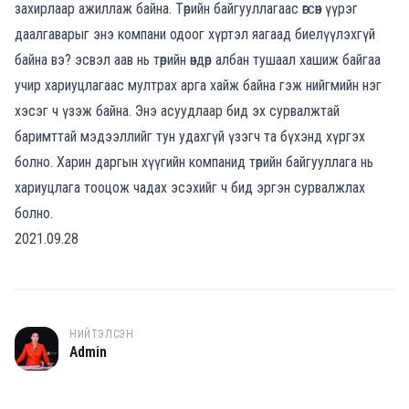
захирлаар ажиллаж байна. Төрийн байгууллагаас өгсөн үүрэг
даалгаварыг энэ компани одоог хүртэл яагаад биелүүлэхгүй
байна вэ? эсвэл аав нь төрийн өндөр албан тушаал хашиж байгаа
учир хариуцлагаас мултрах арга хайж байна гэж нийгмийн нэг
хэсэг ч үзэж байна. Энэ асуудлаар бид эх сурвалжтай
баримттай мэдээллийг тун удахгүй үзэгч та бүхэнд хүргэх
болно. Харин даргын хүүгийн компанид төрийн байгууллага нь
хариуцлага тооцож чадах эсэхийг ч бид эргэн сурвалжлах
болно.
2021.09.28
НИЙТЭЛСЭН
A
Admin