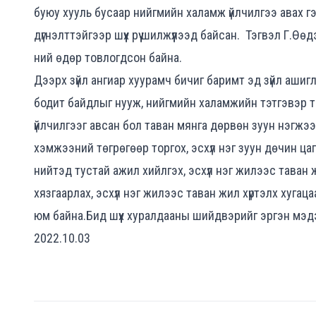
буюу хууль бусаар нийгмийн халамж үйлчилгээ авах гэсэ
дүгнэлттэйгээр шүүх рүү шилжүүлээд байсан.
Тэгвэл Г.Өөдэ
ний өдөр товлогдсон байна.
Дээрх зүйл ангиар хуурамч бичиг баримт эд зүйл аши
бодит байдлыг нууж, нийгмийн халамжийн тэтгэвэр т
үйлчилгээг авсан бол таван мянга дөрвөн зуун нэгжэ
хэмжээний төгрөгөөр торгох, эсхүл нэг зуун дөчин цаг
нийтэд тустай ажил хийлгэх, эсхүл нэг жилээс таван 
хязгаарлах, эсхүл нэг жилээс таван жил хүртэлх хугац
юм байна.Бид шүүх хуралдааны шийдвэрийг эргэн мэ
2022.10.03