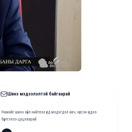
Шинэ мэдээлэлтэй байгаарай
Намайг шинэ зүйл нийтлэх үед мэдэгдэл авч, хүссэн үедээ
бүртгэлээ цуцлаарай.