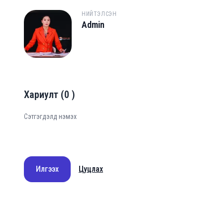
НИЙТЭЛСЭН
Admin
A
Хариулт
(
0
)
Илгээх
Цуцлах