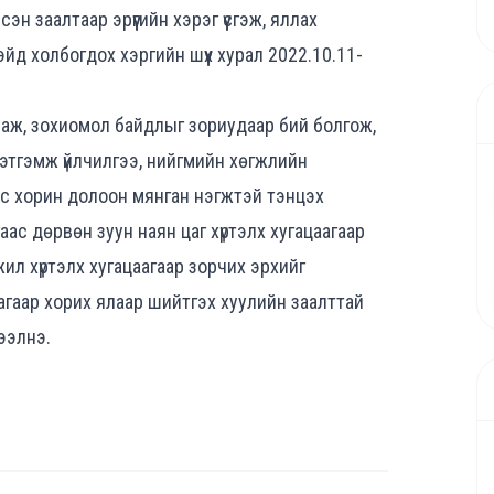
н заалтаар эрүүгийн хэрэг үүсгэж, яллах
йд холбогдох хэргийн шүүх хурал 2022.10.11-
глаж, зохиомол байдлыг зориудаар бий болгож,
этгэмж үйлчилгээ, нийгмийн хөгжлийн
эс хорин долоон мянган нэгжтэй тэнцэх
аас дөрвөн зуун наян цаг хүртэлх хугацаагаар
жил хүртэлх хугацаагаар зорчих эрхийг
аагаар хорих ялаар шийтгэх хуулийн заалттай
дээлнэ.