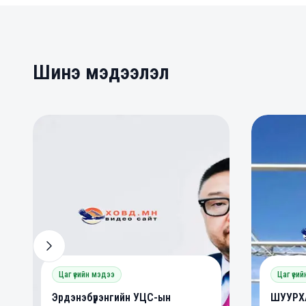
Шинэ мэдээлэл
0
0
0
Цаг үеийн мэдээ
Цаг үеи
Эрдэнэбүрэнгийн УЦС-ын
ШУУРХА