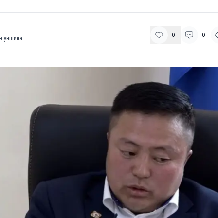
0
0
н уншина