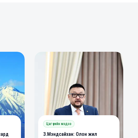
0
0
Цаг үеийн мэдээ
сард
З.Мэндсайхан: Олон жил