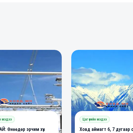
0
0
0
йн мэдээ
Цаг үеийн мэдээ
Й: Өнөөдөр эрчим хүч
Ховд аймагт 6, 7 дугаар 