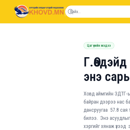
khovd.mn
Цаг үеийн мэдээ
Г.Өөдэйд
энэ сар
Ховд аймгийн ЗДТГ-ы
байран дээрээ нас ба
дансруугаа 57.8 сая 
билээ. Энэ асуудлыг
хэргийг хянаж үзээд э