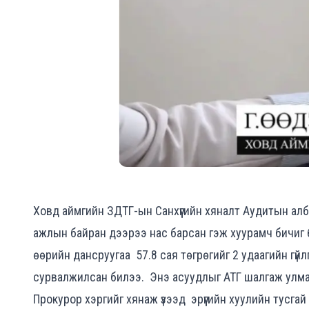
Ховд аймгийн ЗДТГ-ын Санхүүгийн хяналт Аудитын ал
ажлын байран дээрээ нас барсан гэж хуурамч бичиг ба
өөрийн дансруугаа
57.8 сая төгрөгийг 2 удаагийн гү
сурвалжилсан билээ. Энэ асуудлыг АТГ шалгаж улмаа
Прокурор хэргийг хянаж үзээд эрүүгийн хуулийн тусгай 