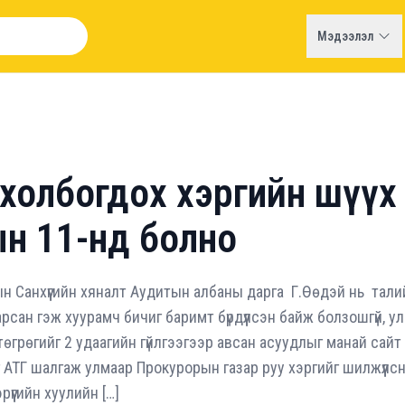
Мэдээлэл
 холбогдох хэргийн шүүх
ын 11-нд болно
н Санхүүгийн хяналт Аудитын албаны дарга Г.Өөдэй нь тали
рсан гэж хуурамч бичиг баримт бүрдүүлсэн байж болзошгүй, у
төгрөгийг 2 удаагийн гүйлгээгээр авсан асуудлыг манай сай
 АТГ шалгаж улмаар Прокурорын газар руу хэргийг шилжүүлс
рүүгийн хуулийн […]