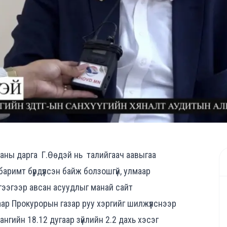
баны дарга Г.Өөдэй нь
талийгаач аавыгаа
римт бүрдүүлсэн байж болзошгүй, улмаар
йлгээгээр авсан асуудлыг манай сайт
р Прокурорын газар руу хэргийг шилжүүлснээр
ангийн 18.12 дугаар зүйлийн 2.2 дахь хэсэг