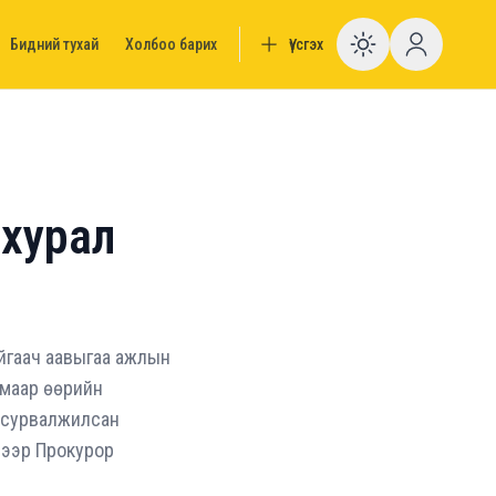
Бидний тухай
Холбоо барих
Үүсгэх
Enable da
 хурал
йгаач аавыгаа ажлын
лмаар өөрийн
т сурвалжилсан
нээр Прокурор