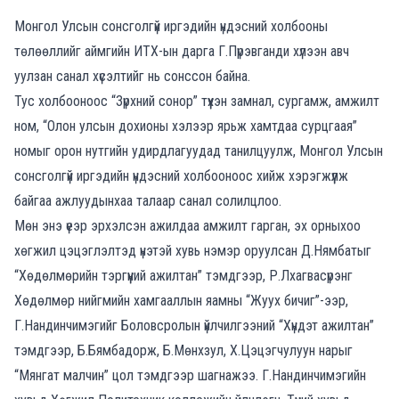
Монгол Улсын сонсголгүй иргэдийн үндэсний холбооны
төлөөллийг аймгийн ИТХ-ын дарга Г.Пүрэвганди хүлээн авч
уулзан санал хүсэлтийг нь сонссон байна.
Тус холбооноос “Зүрхний сонор” түүхэн замнал, сургамж, амжилт
ном, “Олон улсын дохионы хэлээр ярьж хамтдаа сурцгаая”
номыг орон нутгийн удирдлагуудад танилцуулж, Монгол Улсын
сонсголгүй иргэдийн үндэсний холбооноос хийж хэрэгжүүлж
байгаа ажлуудынхаа талаар санал солилцлоо.
Мөн энэ үеэр эрхэлсэн ажилдаа амжилт гарган, эх орныхоо
хөгжил цэцэглэлтэд үнэтэй хувь нэмэр оруулсан Д.Нямбатыг
“Хөдөлмөрийн тэргүүний ажилтан” тэмдгээр, Р.Лхагвасүрэнг
Хөдөлмөр нийгмийн хамгааллын яамны “Жуух бичиг”-ээр,
Г.Нандинчимэгийг Боловсролын үйлчилгээний “Хүндэт ажилтан”
тэмдгээр, Б.Бямбадорж, Б.Мөнхзул, Х.Цэцэгчулуун нарыг
“Мянгат малчин” цол тэмдгээр шагнажээ. Г.Нандинчимэгийн