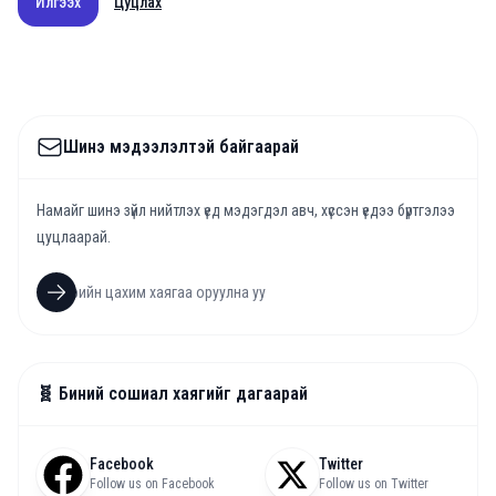
Илгээх
Цуцлах
Шинэ мэдээлэлтэй байгаарай
Намайг шинэ зүйл нийтлэх үед мэдэгдэл авч, хүссэн үедээ бүртгэлээ
цуцлаарай.
🧬 Биний сошиал хаягийг дагаарай
Facebook
Twitter
Follow us on Facebook
Follow us on Twitter