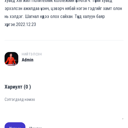
хувьд Хөгжил Политехник коллежийн үйлчлэгч. Түүний хувьд
эрхэлсэн ажилдаа үнэнч, цэвэрч нябай нэгэн гэдгийг хамт олон
нь хэлдэг. Шагнал нүдээ олох сайхан. Түүнд халуун баяр
хүргэе.2022.12.23
НИЙТЭЛСЭН
A
Admin
Хариулт
(
0
)