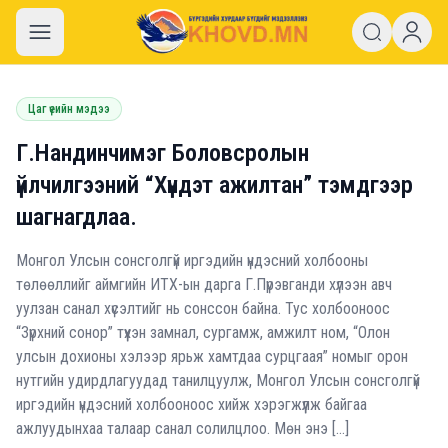
khovd.mn
Цаг үеийн мэдээ
Г.Нандинчимэг Боловсролын
үйлчилгээний “Хүндэт ажилтан” тэмдгээр
шагнагдлаа.
Монгол Улсын сонсголгүй иргэдийн үндэсний холбооны
төлөөллийг аймгийн ИТХ-ын дарга Г.Пүрэвганди хүлээн авч
уулзан санал хүсэлтийг нь сонссон байна. Тус холбооноос
“Зүрхний сонор” түүхэн замнал, сургамж, амжилт ном, “Олон
улсын дохионы хэлээр ярьж хамтдаа сурцгаая” номыг орон
нутгийн удирдлагуудад танилцуулж, Монгол Улсын сонсголгүй
иргэдийн үндэсний холбооноос хийж хэрэгжүүлж байгаа
ажлуудынхаа талаар санал солилцлоо. Мөн энэ […]