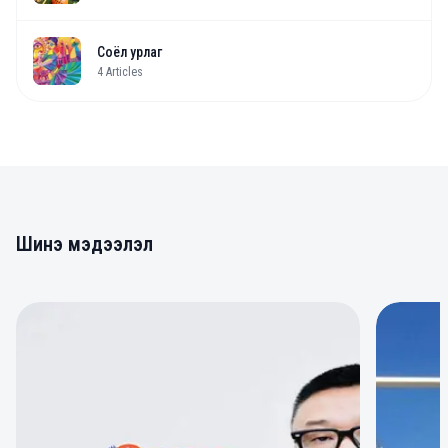
Соёл урлаг
4
Articles
Шинэ мэдээлэл
0
0