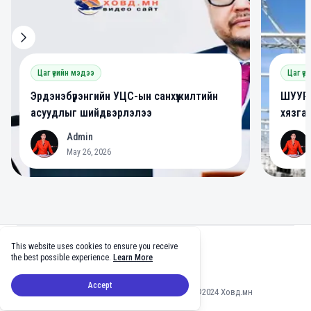
Цаг үеийн мэдээ
Цаг үе
Эрдэнэбүрэнгийн УЦС-ын санхүүжилтийн
ШУУРХ
асуудлыг шийдвэрлэлээ
хязга
Admin
A
A
May 26, 2026
Footer
This website uses cookies to ensure you receive
facebook
twitter
github
tiktok
the best possible experience.
Learn More
Accept
Мэдээлэл зөвшөөрөлгүй хуулбарлахыг хориглоно ©2024 Ховд.мн