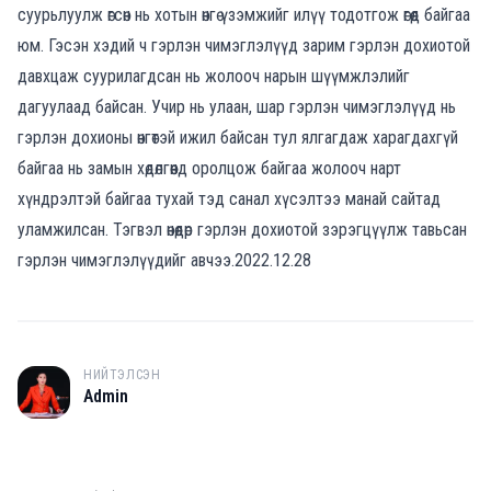
суурьлуулж өгсөн нь хотын өнгө үзэмжийг илүү тодотгож өгөөд байгаа
юм. Гэсэн хэдий ч гэрлэн чимэглэлүүд зарим гэрлэн дохиотой
давхцаж суурилагдсан нь жолооч нарын шүүмжлэлийг
дагуулаад байсан. Учир нь улаан, шар гэрлэн чимэглэлүүд нь
гэрлэн дохионы өнгөтэй ижил байсан тул ялгагдаж харагдахгүй
байгаа нь замын хөдөлгөөнд оролцож байгаа жолооч нарт
хүндрэлтэй байгаа тухай тэд санал хүсэлтээ манай сайтад
уламжилсан. Тэгвэл өнөөдөр гэрлэн дохиотой зэрэгцүүлж тавьсан
гэрлэн чимэглэлүүдийг авчээ.2022.12.28
НИЙТЭЛСЭН
A
Admin