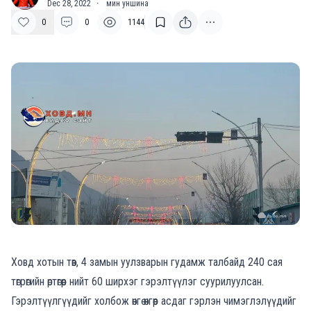
Dec 28, 2022
·
мин уншина
0
0
1144
Ховд хотын төв, 4 замын уулзварын гудамж талбайд 240 сая
төгрөгийн өртөгөөр нийт 60 ширхэг гэрэлтүүлэг суурилуулсан.
Гэрэлтүүлгүүдийг холбож өнгө өнгөөр асдаг гэрлэн чимэглэлүүдийг