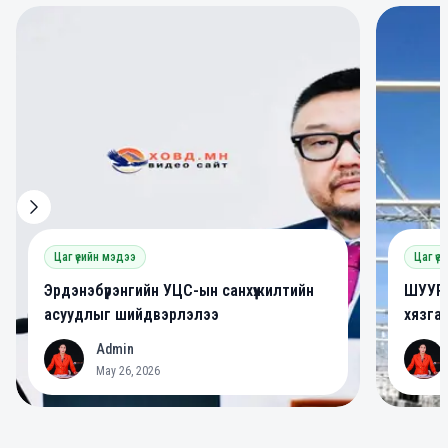
0
0
Цаг үеийн мэдээ
Цаг үе
Эрдэнэбүрэнгийн УЦС-ын санхүүжилтийн
ШУУРХ
асуудлыг шийдвэрлэлээ
хязга
Admin
A
A
May 26, 2026