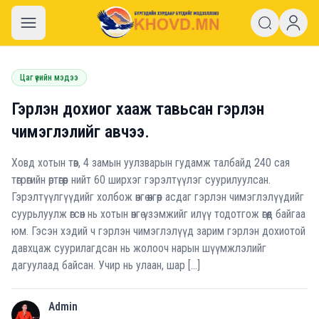
khovd.mn
Цаг үеийн мэдээ
Гэрлэн дохиог хааж тавьсан гэрлэн
чимэглэлийг авчээ.
Ховд хотын төв, 4 замын уулзварын гудамж талбайд 240 сая
төгрөгийн өртөгөөр нийт 60 ширхэг гэрэлтүүлэг суурилуулсан.
Гэрэлтүүлгүүдийг холбож өнгө өнгөөр асдаг гэрлэн чимэглэлүүдийг
суурьлуулж өгсөн нь хотын өнгө үзэмжийг илүү тодотгож өгөөд байгаа
юм. Гэсэн хэдий ч гэрлэн чимэглэлүүд зарим гэрлэн дохиотой
давхцаж суурилагдсан нь жолооч нарын шүүмжлэлийг
дагуулаад байсан. Учир нь улаан, шар […]
Admin
A