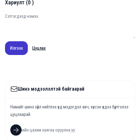
Хариулт
(
0
)
Илгээх
Цуцлах
Шинэ мэдээлэлтэй байгаарай
Намайг шинэ зүйл нийтлэх үед мэдэгдэл авч, хүссэн үедээ бүртгэлээ
цуцлаарай.