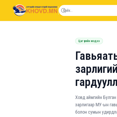
khovd.mn
Цаг үеийн мэдээ
Гавьяаты
зарлигий
гардуулл
Ховд аймгийн Булган 
зарлигаар МУ-ын гавь
болон сумын удирдлагу