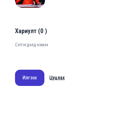
Хариулт
(
0
)
Илгээх
Цуцлах