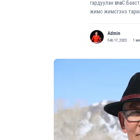
гардуулан өглөө. С.Ба
жимс жимсгэнэ тариа
Admin
A
Feb 17, 2023
·
1
ми