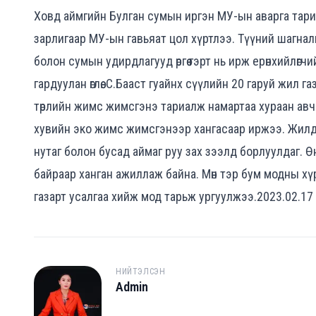
Ховд аймгийн Булган сумын иргэн МУ-ын аварга тариа
зарлигаар МУ-ын гавьяат цол хүртлээ. Түүний шагнал
болон сумын удирдлагууд өргөө гэрт нь ирж ерөнхийлөгч
гардуулан өглөө. С.Бааст гуайнх сүүлийн 20 гаруй жил 
төрлийн жимс жимсгэнэ тариалж намартаа хураан авч 
хувийн эко жимс жимсгэнээр хангасаар иржээ. Жилд
нутаг болон бусад аймаг руу зах зээлд борлуулдаг. Ө
байраар ханган ажиллаж байна. Мөн тэр бум модны хүр
газарт усалгаа хийж мод тарьж ургуулжээ.2023.02.17
НИЙТЭЛСЭН
Admin
A