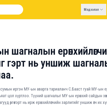
Мэдээлэл
н шагналын ерөнхийлөгч
г гэрт нь уншиж шагнал
аа.
сумын иргэн МУ-ын аварга тариаланч С.Бааст гуай МУ-ын ер
яат цол хүртлээ. Түүний шагналыг МУ-ын ерөнхий сайдын зө
уд өргөө гэрт нь ирж ерөнхийлөгчийн зарлигийг уншиж өгч их 