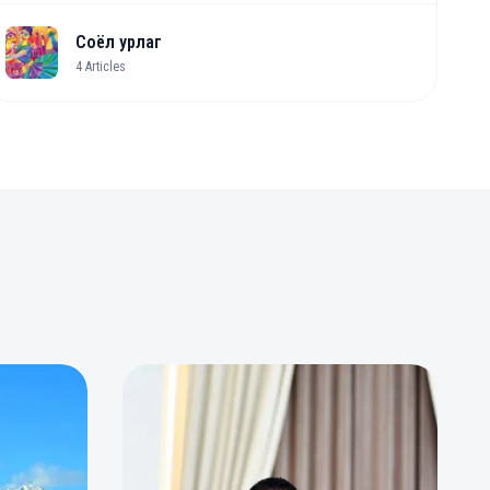
Соёл урлаг
4
Articles
0
0