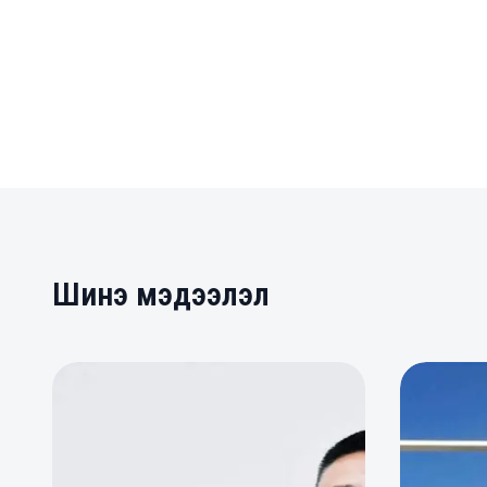
Шинэ мэдээлэл
0
0
0