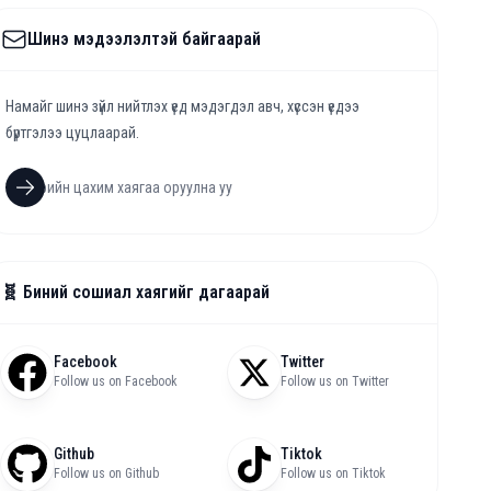
Шинэ мэдээлэлтэй байгаарай
Намайг шинэ зүйл нийтлэх үед мэдэгдэл авч, хүссэн үедээ
бүртгэлээ цуцлаарай.
🧬 Биний сошиал хаягийг дагаарай
Facebook
Twitter
Follow us on Facebook
Follow us on Twitter
Github
Tiktok
Follow us on Github
Follow us on Tiktok