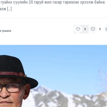
аст гуайнх сүүлийн 20 гаруй жил газар тариалан эрхэлж байна. 
лж […]
0
0
н уншина