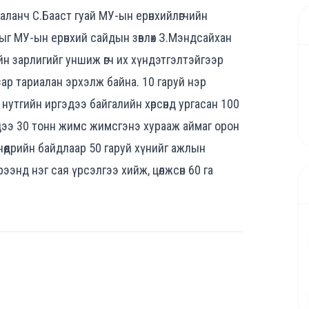
ланч С.Бааст гуай МУ-ын ерөнхийлөгчийн
ыг МУ-ын ерөнхий сайдын зөвлөх З.Мэндсайхан
ийн зарлигийг уншиж өгч их хүндэтгэлтэйгээр
газар тариалан эрхэлж байна. 10 гаруй нэр
нутгийн иргэдээ байгалийн хөрсөнд ургасан 100
ээ 30 тонн жимс жимсгэнэ хурааж аймаг орон
нөөдрийн байдлаар 50 гаруй хүнийг ажлын
ээнд нэг сая үрсэлгээ хийж, цөлжсөн 60 га