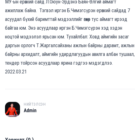
МУ-ын ерөнхий сайд Л.Оюун-Эрдэнэ Баян-Өлгий аймагт
ажиллаж байна. Тэгвэл иргэн Б.Чимэгсүрэн ерөнхий сайдад 7
асуудал бүхий баримттай мэдээллийг өгөхөөр тус аймагт ирээд
байгаа юм. Энэ асуудлаар иргэн Б.Чимэгсүрэн хэд хэдэн
ноцтой мэдээлэл ярьсан юм. Тухайлбал: Ховд аймгийн засаг
даргын орлогч Т.Жаргалсайханы ажлын байрны дарамт, ажлын
байрны архидалт, аймгийн удирдлагуудын авилга албан тушаал,
тендер тойрсон асуудлаар ярина гэдгээ мэдэгдлээ.
2022.03.21
НИЙТЭЛСЭН
A
Admin
Хариулт
(
0
)