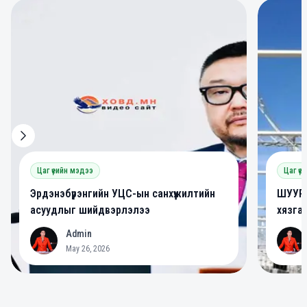
0
0
Цаг үеийн мэдээ
Цаг үе
Эрдэнэбүрэнгийн УЦС-ын санхүүжилтийн
ШУУРХ
асуудлыг шийдвэрлэлээ
хязга
Admin
A
A
May 26, 2026