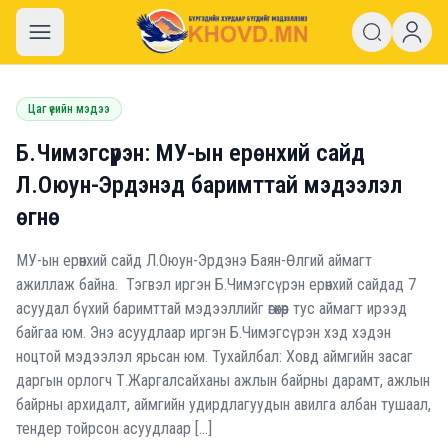
khovd.mn
Цаг үеийн мэдээ
Б.Чимэгсүрэн: МУ-ын ерөнхий сайд
Л.Оюун-Эрдэнэд баримттай мэдээлэл
өгнө
МУ-ын ерөнхий сайд Л.Оюун-Эрдэнэ Баян-Өлгий аймагт
ажиллаж байна. Тэгвэл иргэн Б.Чимэгсүрэн ерөнхий сайдад 7
асуудал бүхий баримттай мэдээллийг өгөхөөр тус аймагт ирээд
байгаа юм. Энэ асуудлаар иргэн Б.Чимэгсүрэн хэд хэдэн
ноцтой мэдээлэл ярьсан юм. Тухайлбал: Ховд аймгийн засаг
даргын орлогч Т.Жаргалсайханы ажлын байрны дарамт, ажлын
байрны архидалт, аймгийн удирдлагуудын авилга албан тушаал,
тендер тойрсон асуудлаар […]