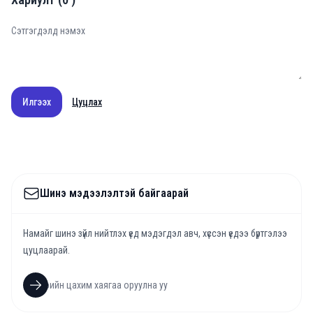
Илгээх
Цуцлах
Шинэ мэдээлэлтэй байгаарай
Намайг шинэ зүйл нийтлэх үед мэдэгдэл авч, хүссэн үедээ бүртгэлээ
цуцлаарай.