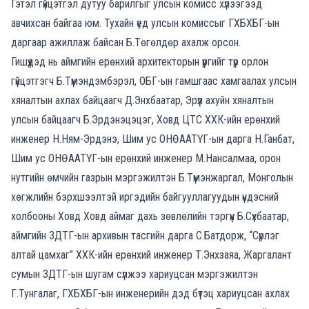
Гэтэл гүйцэтгэл дутуу барилгыг улсын комисс хүлээгээд
авчихсан байгаа юм. Тухайн үед улсын комиссыг ГХБХБГ-ын
даргаар ажиллаж байсан Б.Төгөлдөр ахалж орсон.
Гишүүдэд нь аймгийн ерөнхий архитекторын үүргийг түр орлон
гүйцэтгэгч Б.Түмэндэмбэрэл, ОБГ-ын гамшгаас хамгаалах улсын
хяналтын ахлах байцаагч Д.Энхбаатар, Эрүүл ахуйн хяналтын
улсын байцаагч Б.Эрдэнэцэцэг, Ховд ЦТС ХХК-ийн ерөнхий
инженер Н.Ням-Эрдэнэ, Шим ус ОНӨААТҮГ-ын дарга Н.Ганбат,
Шим ус ОНӨААТҮГ-ын ерөнхий инженер М.Нансалмаа, орон
нутгийн өмчийн газрын мэргэжилтэн Б.Түмэнжаргал, Монголын
хөгжлийн бэрхшээлтэй иргэдийн байгууллагуудын үндэсний
холбооны Ховд Ховд аймаг дахь зөвлөлийн тэргүүн Б.Сүхбаатар,
аймгийн ЗДТГ-ын архивын тасгийн дарга С.Батдорж, “Сүрлэг
алтай цамхаг” ХХК-ийн ерөнхий инженер Т.Энхзаяа, Жаргалант
сумын ЗДТГ-ын шугам сүлжээ хариуцсан мэргэжилтэн
Г.Тунгалаг, ГХБХБГ-ын инженерийн дэд бүтэц хариуцсан ахлах