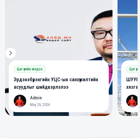
Цаг үеийн мэдээ
Цаг үе
Эрдэнэбүрэнгийн УЦС-ын санхүүжилтийн
ШУУРХ
асуудлыг шийдвэрлэлээ
хязга
Admin
A
A
May 26, 2026