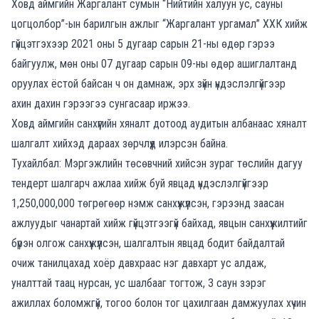
Ховд аймгийн Жаргалант сумын “Нийтийн халуун ус, сауны
цогцолбор”-ын барилгын ажлыг “Жаргалант ургамал” ХХК хийж
гүйцэтгэхээр 2021 оны 5 дугаар сарын 21-ны өдөр гэрээ
байгуулж, мөн оны 07 дугаар сарын 09-ны өдөр ашиглалтанд
оруулах ёстой байсан ч он дамнаж, эрх зүйн үндэслэлгүйгээр
ахин дахин гэрээгээ сунгасаар иржээ.
Ховд аймгийн санхүүгийн хяналт дотоод аудитын албанаас хяналт
шалгалт хийхэд дараах зөрчлүүд илэрсэн байна.
Тухайлбал: Мэргэжлийн төсөвчний хийсэн зураг төслийн дагуу
тендерт шалгарч ажлаа хийж буй явцад үндэслэлгүйгээр
1,250,000,000 төгрөгөөр нэмж санхүүжүүлсэн, гэрээнд заасан
ажлуудыг чанартай хийж гүйцэтгээгүй байхад, явцын санхүүжилтийг
бүрэн олгож санхүүжүүлсэн, шалгалтын явцад бодит байдалтай
очиж танилцахад хоёр давхраас нэг давхарт ус алдаж,
уналттай таац нурсан, ус шалбааг тогтож, 3 саун зэрэг
ажиллах боломжгүй, тогоо болон тог цахилгаан дамжуулах хүчин