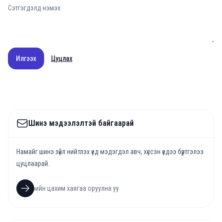
Илгээх
Цуцлах
Шинэ мэдээлэлтэй байгаарай
Намайг шинэ зүйл нийтлэх үед мэдэгдэл авч, хүссэн үедээ бүртгэлээ
цуцлаарай.