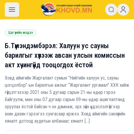
khovd.mn
Цаг үеийн мэдээ
Б.Түмэндэмбэрэл: Халуун ус сауны
барилгыг хүлээж авсан улсын комиссын
акт хүчингүйд тооцогдох ёстой
Ховд аймгийн Жаргалант сумын “Нийтийн халуун ус, сауны
цогцолбор”-ын барилгын ажлыг “Жаргалант ургамал” ХХК хийж
гүйцэтгэхээр 2021 оны 5 дугаар сарын 21-ны өдөр гэрээ
байгуулж, мөн оны 07 дугаар сарын 09-ны өдөр ашиглалтанд
оруулах ёстой байсан ч он дамнаж, эрх зүйн үндэслэлгүйгээр
ахин дахин гэрээгээ сунгасаар иржээ. Ховд аймгийн санхүүгийн
хяналт дотоод аудитын албанаас хяналт […]