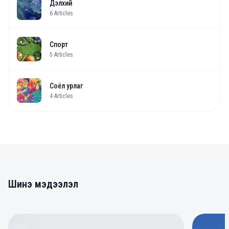
Дэлхий
6
Articles
Спорт
5
Articles
Соёл урлаг
4
Articles
Шинэ мэдээлэл
0
0