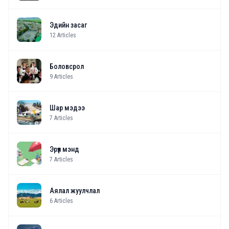
Эдийн засаг
12
Articles
Боловсрол
9
Articles
Шар мэдээ
7
Articles
Эрүүл мэнд
7
Articles
Аялал жуулчлал
6
Articles