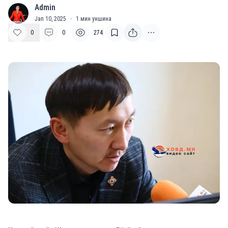
Admin
A
Jan 10, 2025
·
1
мин уншина
0
0
274