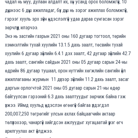
чадал нь муу, дулаан алдалт их, хүн усанд орох боломжгүй, 10
дүүшнээс 6 дүүш ажилладаг, бүх дүүш нь зэрэг ажиллах боломжгүй,
гэрээг хууль эрх зүйн үндэслэлгүй удаа дараа сунгасан зэрэг
зөрчлүүд илэрчээ.
Энэ нь засгийн газрын 2021 оны 160 дугаар тогтоол, төрийн
хэмнэлтийн тухай хуулийн 13.1.5 дахь заалт, төсвийн тухай
хуулийн 6 дугаар зүйлийн 6.4.1 дэх заалт, 42 дугаар зүйлийн 42.7
дахь заалт, сангийн сайдын 2021 оны 05 дугаар сарын 24-ны
өдрийн 86 дугаар тушаал, орон нутгийн хөгжлийн сангийн үйл
ажиллагааны журмын 11 дүгээр зүйлийн 11.2 дахь заалт, засаг
даргын орлогчтой 2021 оны 05 дугаар сарын 21-ны өдөр
байгуулсан гэрээний 6.3 дахь заалтуудыг зөрчиж байна гэж
үзжээ. Иймд хуульд үндэслэн өгөөгүй байгаа үлдэгдэл
200,007,250 төгрөгийг улсын ахлах байцаагчийн актаар
төлүүлэхээр, чанаргүй хийгдсэн ажлуудыг хугацаатай үүрэг өгч
арилгуулах акт үйлджээ.