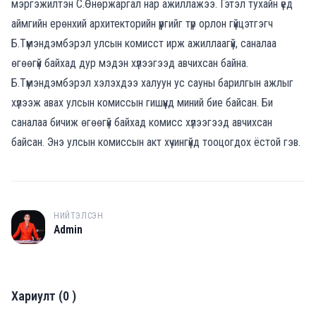
мэргэжилтэн С.Өнөржаргал нар ажиллажээ. Гэтэл тухайн үед
аймгийн ерөнхий архитекторийн үүргийг түр орлон гүйцэтгэгч
Б.Түмэндэмбэрэл улсын комисст ирж ажиллаагүй, саналаа
өгөөгүй байхад дур мэдэн хүлээгээд авчихсан байна.
Б.Түмэндэмбэрэл хэлэхдээ халуун ус сауны барилгын ажлыг
хүлээж авах улсын комиссын гишүүнд миний бие байсан. Би
саналаа бичиж өгөөгүй байхад комисс хүлээгээд авчихсан
байсан. Энэ улсын комиссын акт хүчингүйд тооцогдох ёстой гэв.
НИЙТЭЛСЭН
A
Admin
Хариулт
(
0
)