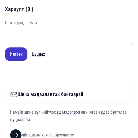
Хариулт
(
0
)
Илгээх
Цуцлах
Шинэ мэдээлэлтэй байгаарай
Намайг шинэ зүйл нийтлэх үед мэдэгдэл авч, хүссэн үедээ бүртгэлээ
цуцлаарай.