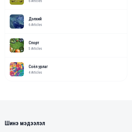
6
Articles
Дэлхий
6
Articles
Спорт
5
Articles
Соёл урлаг
4
Articles
Шинэ мэдээлэл