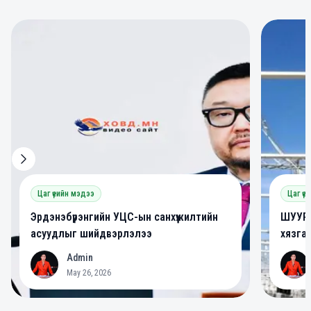
0
0
Цаг үеийн мэдээ
Цаг үе
Эрдэнэбүрэнгийн УЦС-ын санхүүжилтийн
ШУУРХ
асуудлыг шийдвэрлэлээ
хязга
Admin
A
A
May 26, 2026