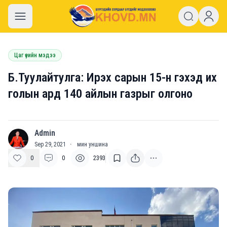
khovd.mn
Цаг үеийн мэдээ
Б.Туулайтулга: Ирэх сарын 15-н гэхэд их
голын ард 140 айлын газрыг олгоно
Admin
A
Sep 29, 2021
·
мин уншина
0
0
2393