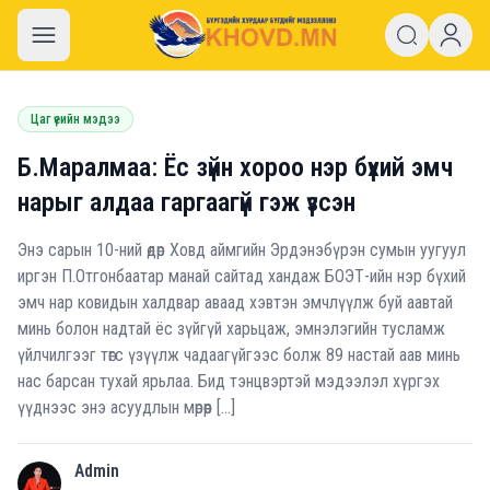
khovd.mn
Цаг үеийн мэдээ
Б.Маралмаа: Ёс зүйн хороо нэр бүхий эмч
нарыг алдаа гаргаагүй гэж үзсэн
Энэ сарын 10-ний өдөр Ховд аймгийн Эрдэнэбүрэн сумын уугуул
иргэн П.Отгонбаатар манай сайтад хандаж БОЭТ-ийн нэр бүхий
эмч нар ковидын халдвар аваад хэвтэн эмчлүүлж буй аавтай
минь болон надтай ёс зүйгүй харьцаж, эмнэлэгийн тусламж
үйлчилгээг төгс үзүүлж чадаагүйгээс болж 89 настай аав минь
нас барсан тухай ярьлаа. Бид тэнцвэртэй мэдээлэл хүргэх
үүднээс энэ асуудлын мөрөөр […]
Admin
A