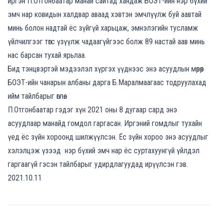
иргэн П.Отгонбаатар манай сайтад хандаж БОЭТ-ийн нэр бүхий
эмч нар ковидын халдвар аваад хэвтэн эмчлүүлж буй аавтай
минь болон надтай ёс зүйгүй харьцаж, эмнэлэгийн тусламж
үйлчилгээг төгс үзүүлж чадаагүйгээс болж 89 настай аав минь
нас барсан тухай ярьлаа.
Бид тэнцвэртэй мэдээлэл хүргэх үүднээс энэ асуудлын мөрөөр
БОЭТ-ийн чанарын албаны дарга Б.Маралмаагаас тодруулахад
ийм тайлбарыг өглөө.
П.Отгонбаатар гэдэг хүн 2021 оны 8 дугаар сард энэ
асуудлаар манайд гомдол гаргасан. Иргэний гомдлыг тухайн
үед ёс зүйн хороонд шилжүүлсэн. Ёс зүйн хороо энэ асуудлыг
хэлэлцэж үзээд нэр бүхий эмч нар ёс суртахуунгүй үйлдэл
гаргаагүй гэсэн тайлбарыг удирдлагуудад ирүүлсэн гэв.
2021.10.11