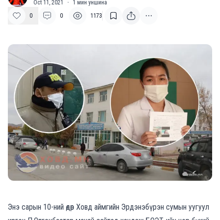
Oct 11, 2021
·
1
мин уншина
0
0
1173
Энэ сарын 10-ний өдөр Ховд аймгийн Эрдэнэбүрэн сумын уугуул