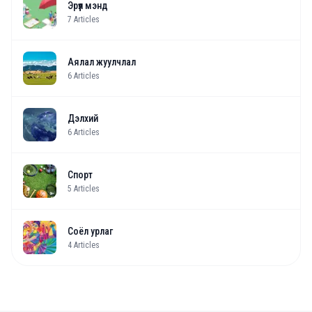
Эрүүл мэнд
7
Articles
Аялал жуулчлал
6
Articles
Дэлхий
6
Articles
Спорт
5
Articles
Соёл урлаг
4
Articles