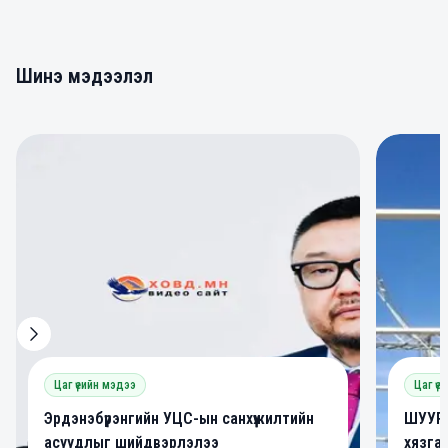
Шинэ мэдээлэл
0
0
Цаг үеийн мэдээ
Цаг үе
Эрдэнэбүрэнгийн УЦС-ын санхүүжилтийн
ШУУРХ
асуудлыг шийдвэрлэлээ
хязга