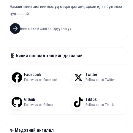
Намайг шинэ зүйл нийтлэх үед мэдэгдэл авч, хүссэн үедээ бүртгэлээ
цуцлаарай.
🧬 Биний сошиал хаягийг дагаарай
Facebook
Twitter
Follow us on Facebook
Follow us on Twitter
Github
Tiktok
Follow us on Github
Follow us on Tiktok
✨ Мэдээний ангилал