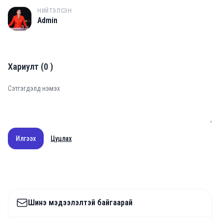
НИЙТЭЛСЭН
A
Admin
Хариулт
(
0
)
Илгээх
Цуцлах
Шинэ мэдээлэлтэй байгаарай