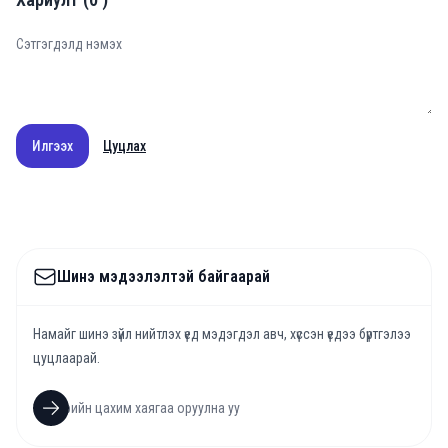
Илгээх
Цуцлах
Шинэ мэдээлэлтэй байгаарай
Намайг шинэ зүйл нийтлэх үед мэдэгдэл авч, хүссэн үедээ бүртгэлээ
цуцлаарай.