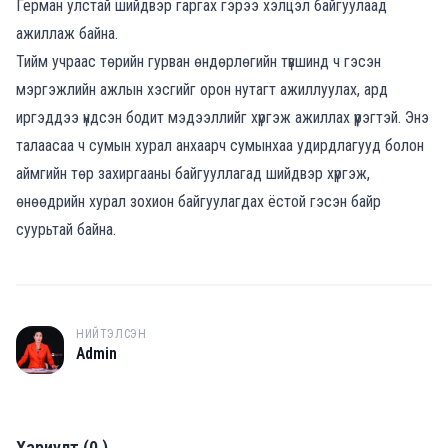
Герман улс
тай
шийдвэр гаргах
гэрээ
хэлцэл
байгуулаад
ажиллаж
байна.
Тийм учраас т
өрийн
гурван
өндөрлөгийн түвшинд ч гэсэн
мэргэжлийн
ажлын хэсгийг орон нутагт ажиллуулах, а
рд
иргэ
д
дээ
үндсэн бодит мэдээллийг
хүргэж ажиллах үүрэгтэй. Энэ
талаас
аа ч сумын
хурал анхаарч
сумынхаа удирдлагууд
болон
аймги
йн төр захиргааны байгууллагад
ши
йдвэр хүргэж,
өнөөдрийн хурал зохион байгуулагдах ёстой гэсэн байр
суурьтай байна.
НИЙТЭЛСЭН
A
Admin
Хариулт
(
0
)