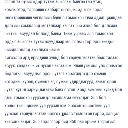
гэвэл та бүхний өдөр тутам ашиглаж байгаа г
ар утас
,
компьютер
, тээврийн салбарт
онгоцны
эд анги
зэрэг
электроникийн
чиглэлийн
бүхий л
томоохон тү
үхий эдийг цаашдаа
дэлхийн хэмжээнд
метал
л
аар хангах
энэ ажил бол дэлхийн
нийтийн
асуудал
болоод байна.
Тийм учраас
энэ томоо
хон
ордыг ашиглах тухай асуудлаар
монголын төр
ерөнхийдөө
шийдвэрлээд
ажиллаж
байна.
Тэгэхээр а
рд иргэдийн хувьд
бол
хариуцлагатай байх талаас
асуух, хандах нь
их
чухал
байгаа
юм
. Ялангуяа энэ
улс орныхоо
бодло
г
ын асуудлыг
орон нутагт
хэрэгжүүлэхдээ
сумын
иргэдийн хурал, сумын баг,
сумы
н удирдлагууд, аймаг орон
нутаг
хүртэл
хариуцлагатай
байх
ёстой.
Ховд аймгийн хувьд бол
г
анц
томоохон уурхай үйл ажиллагаа явуулдаг
.
Э
нэ бол
хө
шөөтийн нүүрсний уул уурхай юм.
Зөвхөн
х
өшөөтийн уул
уурхайг
хариуцлагатай болгох үүднээс
томоохон
гэрээ, хэлцэл
хийсэн байдаг
.
Энэ гэрээгээр
бид
850 сая орчим төгрөгийг