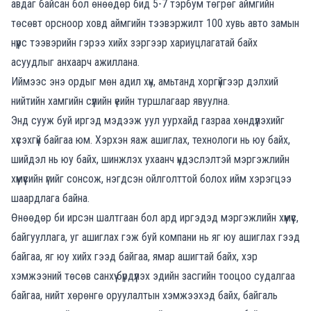
авдаг байсан бол
өнөөдөр бид 5-
7 т
э
рбум төгрөг аймгийн
төсөвт
орсноор
ховд аймгийн тээвэржилт
100 хувь
авто замын
нүүрс тээвэрийн
г
эрээ
хийх зэргээр
хариуцлагатай байх
асуудлыг анхаарч ажиллана.
Иймээс энэ ордыг мөн адил хүн,
амьтанд хоргүйгээр дэлхий
нийтийн хамгийн сүүлийн үеийн туршлагаар я
вуулна.
Энд сууж буй иргэд
мэдээж уул уурха
йд газраа хөндүүлэхийг
хүсэхгүй байгаа юм.
Хэрхэн яаж ашиглах, технол
оги
нь
юу
байх
,
шийдэл нь юу байх, шинжлэх ухаанч үндэслэлтэй мэ
ргэжлийн
хүмүүсийн үгийг сонсож,
н
эгдсэн ойлголттой болох
ийм
хэрэгцээ
шаардлага байна.
Өнөөдөр
би
ирсэн шалтгаан бол
ард
иргэдэд мэргэжлийн хүмүүс,
ба
йгууллага, уг а
шиглах гэж
буй
компани нь
яг юу ашиглах гээд
байгаа, яг юу хийх гээд байгаа,
ямар ашигтай байх,
хэр
хэмжээний
төсөв санхүү бүрдүүлэх эдийн за
сгийн тооцоо судалгаа
байгаа
,
нийт хөрөнгө оруулалтын хэмжээ
хэд
байх
, байгаль