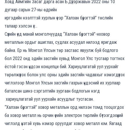
Ховд А
ймгийн Засаг дарга асан Б.Дүгэржавын 2022 оны 10
дугаар сарын 27-ны өдрийн
иргэдийн нээлттэй хурлын үеэр “Халзан бүрэгтэй” төслийн
талаар
хэлсэн үг…
Сүүлийн үед
манай монголчууд
ад
“Х
алзан бүрэгтэй
”-
н
ховор
металл
ын
ордыг
ашиглах, судлах
асуудал нилээд
яригдаж
байна.
Ер нь
Монгол Улсын төр засгаас явуулж буй бодлого
бол
2022 онд э
дийн засгийн хувьд Монгол Улс тусгаар тогтнох
ёстой гэсэн үндсэн концепц
и
бий. Х
ариуцлагатай уул уурхай
г
төрөлжүүлэх
болон
улс орны э
дийн засгийн чадавхы
г
нэмэгдүүлэх
чиглэлээр Монгол Улсын засгийн г
азрын
үндэсний их хурлаар
баталсан
ш
инэ сэргэлтийн
зургаан
бодлогын
нэгд
хариуцлагатай уул уурхайн асуудлыг тус
га
сан.
“
Халзан бүрэгтэй
”
ховор метал
л
ын орд
нилээн том
д
тооцогдох
ба
ховор мета
л
л
нь
орчин үеийн
электрон төрлийн бүтээгдэхүүний
ч
иглэлд үнэтэй хувь нэмэр оруулдаг
ховор металл юм. Яагаад