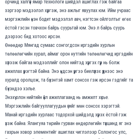
орчинд
хал
гүй
ямар технологи шийдэл
ашиглах гэж байгаа
зэргээр
мэдээлэл хүргэж,
энэ ажлыг
явуу
л
ах
юм
.
И
йм
учраас
мэргэжлийн
үнэн
бодит мэдээ
лэл авч,
нэгтсэн
ойлг
олтыг өгөх
ёстой
гэсэн
товчхон
байрь суурьтай
юм. Энэ
л
байрь суурь
дээрээс
бид
хотоос ирсэн
.
Ө
нөөдөр Мянгад сумаас сонгогдсон
и
ргэдийн хурлын
төлөөлө
гчийн хурал, аймаг орон нутгийн төлөөлөгч
ид
иргэдийн
хүлээж байгаа мэдээллийг
олон нийтэд хүргэх гүүр нь болж
ажиллах
үүрэгтэй байна.
Энэ үн
дсэн үүргээ биелүүлэх үүднээс энэ
хуралд оролцож, та бүхэнтэй хамт сонсох
гэж ирсэн гэдгийг
та
б
үхэндээ
хэлье.
Энэ
хүү
о
лон нийтийн
үйл
ажиллагаанд нь
амжилт хүсье.
Мэргэжлийн байгууллагуудын үгийг
мөн
сонсох хэрэгтэй.
Манай
иргэдийн хурлаас тодорхой шийдэлд хүрэх ёстой гэж
үзэж
ба
йна. Ялангуяа төрийн
гурван
өндөрлөгийн түвшинд яг энэ
газрын ховор элементийг ашиглах
чиглэлээр Солонгос улс,