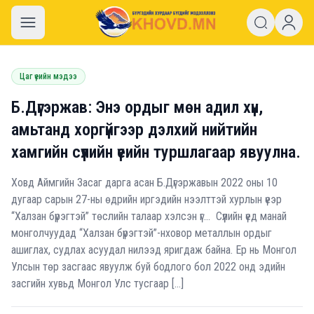
khovd.mn
Цаг үеийн мэдээ
Б.Дүгэржав: Энэ ордыг мөн адил хүн,
амьтанд хоргүйгээр дэлхий нийтийн
хамгийн сүүлийн үеийн туршлагаар явуулна.
Ховд Аймгийн Засаг дарга асан Б.Дүгэржавын 2022 оны 10
дугаар сарын 27-ны өдрийн иргэдийн нээлттэй хурлын үеэр
“Халзан бүрэгтэй” төслийн талаар хэлсэн үг… Сүүлийн үед манай
монголчуудад “Халзан бүрэгтэй”-нховор металлын ордыг
ашиглах, судлах асуудал нилээд яригдаж байна. Ер нь Монгол
Улсын төр засгаас явуулж буй бодлого бол 2022 онд эдийн
засгийн хувьд Монгол Улс тусгаар […]