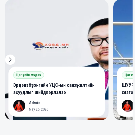
0
0
Цаг үеийн мэдээ
Цаг үе
Эрдэнэбүрэнгийн УЦС-ын санхүүжилтийн
ШУУРХ
асуудлыг шийдвэрлэлээ
хязга
Admin
A
A
May 26, 2026