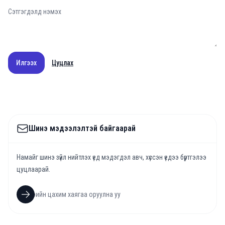
Илгээх
Цуцлах
Шинэ мэдээлэлтэй байгаарай
Намайг шинэ зүйл нийтлэх үед мэдэгдэл авч, хүссэн үедээ бүртгэлээ
цуцлаарай.