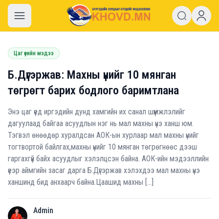
khovd.mn
Цаг үеийн мэдээ
Б.Дүгэржав: Махны үнийг 10 мянган
төгрөгт барих бодлого баримтлана
Энэ цаг үед иргэдийн дунд хамгийн их санал шүүмжлэлийг
дагуулаад байгаа асуудлын нэг нь мал махны үнэ ханш юм.
Тэгвэл өнөөдөр хуралдсан АОК-ын хурлаар мал махны үнийг
тогтвортой байлгах,махны үнийг 10 мянган төгрөгнөөс дээш
гаргахгүй байх асуудлыг хэлэлцсэн байна. АОК-ийн мэдээллийн
үеэр аймгийн засаг дарга Б.Дүгэржав хэлэхдээ мал махны үнэ
ханшинд бид анхаарч байна.Цаашид махны […]
Admin
A