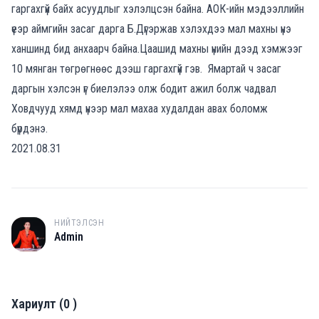
гаргахгүй байх асуудлыг хэлэлцсэн байна. АОК-ийн мэдээллийн
үеэр аймгийн засаг дарга Б.Дүгэржав хэлэхдээ мал махны үнэ
ханшинд бид анхаарч байна.Цаашид махны үнийн дээд хэмжээг
10 мянган төгрөгнөөс дээш гаргахгүй гэв. Ямартай ч засаг
даргын хэлсэн үг биелэлээ олж бодит ажил болж чадвал
Ховдчууд хямд үнээр мал махаа худалдан авах боломж
бүрдэнэ.
2021.08.31
НИЙТЭЛСЭН
A
Admin
Хариулт
(
0
)