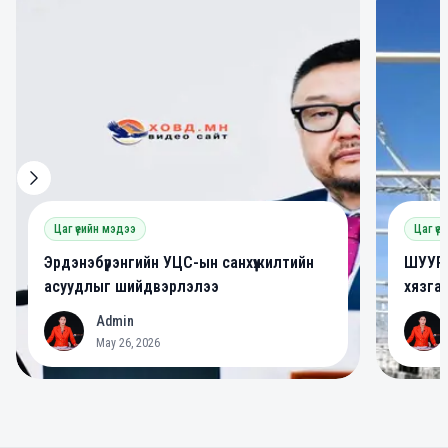
0
0
Цаг үеийн мэдээ
Цаг үе
Эрдэнэбүрэнгийн УЦС-ын санхүүжилтийн
ШУУРХ
асуудлыг шийдвэрлэлээ
хязга
Admin
A
A
May 26, 2026