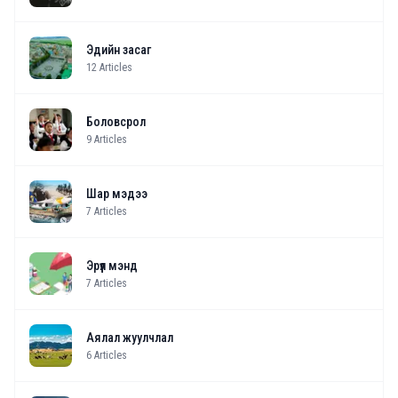
Эдийн засаг
12
Articles
Боловсрол
9
Articles
Шар мэдээ
7
Articles
Эрүүл мэнд
7
Articles
Аялал жуулчлал
6
Articles