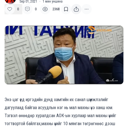
Sep 01, 2021
·
1
мин уншина
0
0
2368
Энэ цаг үед иргэдийн дунд хамгийн их санал шүүмжлэлийг
дагуулаад байгаа асуудлын нэг нь мал махны үнэ ханш юм.
Тэгвэл өнөөдөр хуралдсан АОК-ын хурлаар мал махны үнийг
тогтвортой байлгах,махны үнийг 10 мянган төгрөгнөөс дээш