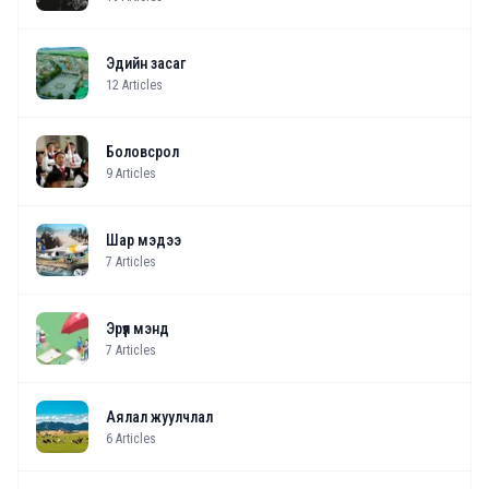
Эдийн засаг
12
Articles
Боловсрол
9
Articles
Шар мэдээ
7
Articles
Эрүүл мэнд
7
Articles
Аялал жуулчлал
6
Articles