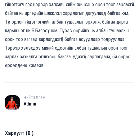
гүйцэтгэгч гэх нэрээр халхавч хийж жинхэнэ орон тоог зарлахгүй
байгаа нь иргэдийн шүүмжлэл хардлагыг дагуулаад байгаа юм.
Түр орлон гүйцэтгэгчийн албан тушаалыг эрхэлж байгаа дарга
нарын нэг нь Б.Баярсүх юм. Түүнээс өөрийнх нь албан тушаалын
орон тоо яагаад зарлагдахгүй байгаа асуудлаар тодрууллаа.
Тэрээр хэлэхдээ миний одоогийн албан тушаалын орон тоог
зарлах захиалга өгчихсөн байгаа, удахгүй зарлагдана, би өөрөө
өрсөлдөнө хэмээв.
НИЙТЭЛСЭН
A
Admin
Хариулт
(
0
)