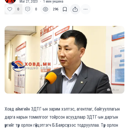
Mar 27, 2023
·
1
мин уншина
0
0
296
Ховд аймгийн ЗДТГ-ын зарим хэлтэс, агентлаг, байгууллагын
дарга нарын томилгоог тойрсон асуудлаар ЗДТГ-ын даргын
үүргийг түр орлон гүйцэтгэгч Б.Баярсүхээс тодрууллаа. Түр орлон