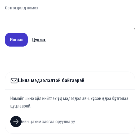
Илгээх
Цуцлах
Шинэ мэдээлэлтэй байгаарай
Намайг шинэ зүйл нийтлэх үед мэдэгдэл авч, хүссэн үедээ бүртгэлээ
цуцлаарай.