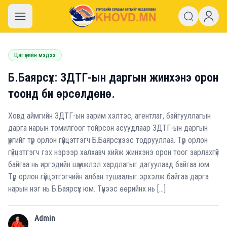
khovd.mn
Цаг үеийн мэдээ
Б.Баярсүх: ЗДТГ-ын даргын жинхэнэ орон
тоонд би өрсөлдөнө.
Ховд аймгийн ЗДТГ-ын зарим хэлтэс, агентлаг, байгууллагын
дарга нарын томилгоог тойрсон асуудлаар ЗДТГ-ын даргын
үүргийг түр орлон гүйцэтгэгч Б.Баярсүхээс тодрууллаа. Түр орлон
гүйцэтгэгч гэх нэрээр халхавч хийж жинхэнэ орон тоог зарлахгүй
байгаа нь иргэдийн шүүмжлэл хардлагыг дагуулаад байгаа юм.
Түр орлон гүйцэтгэгчийн албан тушаалыг эрхэлж байгаа дарга
нарын нэг нь Б.Баярсүх юм. Түүнээс өөрийнх нь […]
Admin
A