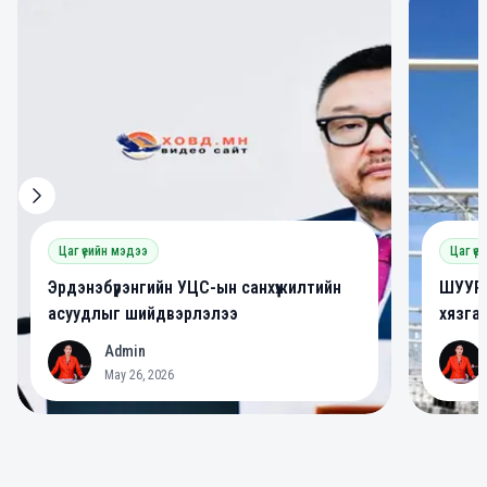
0
0
Цаг үеийн мэдээ
Цаг үе
Эрдэнэбүрэнгийн УЦС-ын санхүүжилтийн
ШУУРХ
асуудлыг шийдвэрлэлээ
хязга
Admin
A
A
May 26, 2026