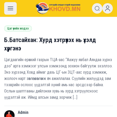
khovd.mn
Цаг үеийн мэдээ
Б.Батсайхан: Хурд хэтрүүлэх нь үхэлд
хүргэнэ
Цагдаагийн ерөнхий газрын ТЦА-аас “Аажуу явбал Аяндаа хүрнэ
дээ” арга хэмжээг улсын хэмжээнд зохион байгуулж эхэллээ.
Энэ хүрээнд Ховд аймаг дахь ЦГ-ын ЗЦТ-аас хурд хэмжиж,
жолооч нарт зөвлөгөө зөвлөмж өгч ажиллалаа. Сүүлийн жилүүдэд зам
тээврийн ослоос үүдэлтэй хүний амь нас эрсдсээр байна.
Ослын шалтгааны дийлэнхи хувь нь хурд хэтрүүлснээс
үүдэлтэй аж. Иймд алсын замд зорчиж […]
Admin
A