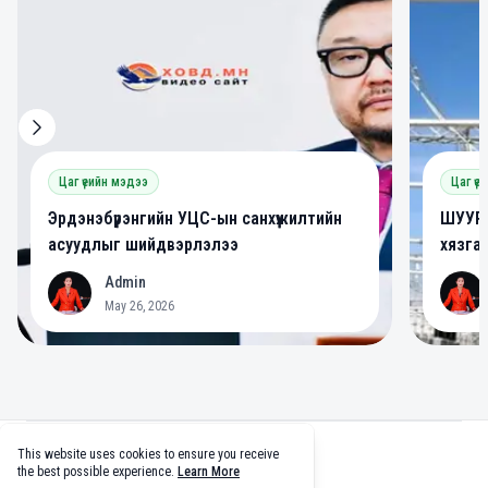
Цаг үеийн мэдээ
Цаг үе
Эрдэнэбүрэнгийн УЦС-ын санхүүжилтийн
ШУУРХ
асуудлыг шийдвэрлэлээ
хязга
Admin
A
A
May 26, 2026
Footer
This website uses cookies to ensure you receive
facebook
twitter
github
tiktok
the best possible experience.
Learn More