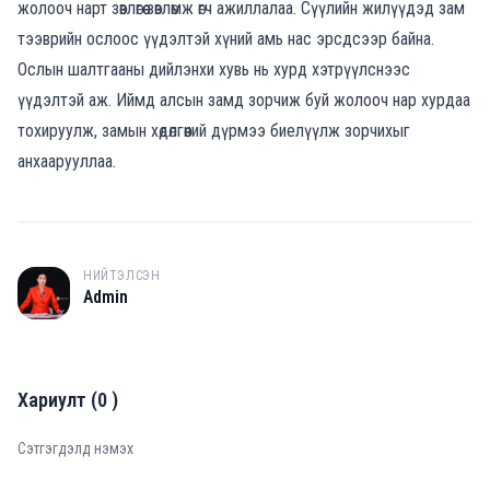
жолооч нарт зөвлөгөө зөвлөмж өгч ажиллалаа. Сүүлийн жилүүдэд зам
тээврийн ослоос үүдэлтэй хүний амь нас эрсдсээр байна.
Ослын шалтгааны дийлэнхи хувь нь хурд хэтрүүлснээс
үүдэлтэй аж. Иймд алсын замд зорчиж буй жолооч нар хурдаа
тохируулж, замын хөдөлгөөний дүрмээ биелүүлж зорчихыг
анхаарууллаа.
НИЙТЭЛСЭН
A
Admin
Хариулт
(
0
)