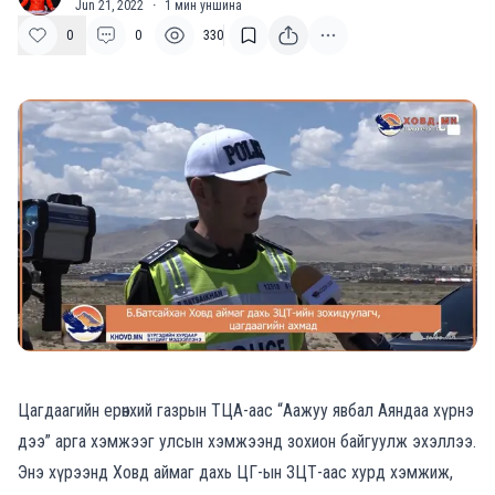
Jun 21, 2022
·
1
мин уншина
0
0
330
Цагдаагийн ерөнхий газрын ТЦА-аас “Аажуу явбал Аяндаа хүрнэ
дээ” арга хэмжээг улсын хэмжээнд зохион байгуулж эхэллээ.
Энэ хүрээнд Ховд аймаг дахь ЦГ-ын ЗЦТ-аас хурд хэмжиж,