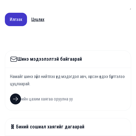
Илгээх
Цуцлах
Шинэ мэдээлэлтэй байгаарай
Намайг шинэ зүйл нийтлэх үед мэдэгдэл авч, хүссэн үедээ бүртгэлээ
цуцлаарай.
🧬 Биний сошиал хаягийг дагаарай