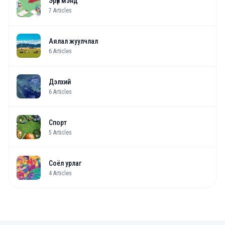
Эрүүл мэнд
7
Articles
Аялал жуулчлал
6
Articles
Дэлхий
6
Articles
Спорт
5
Articles
Соёл урлаг
4
Articles