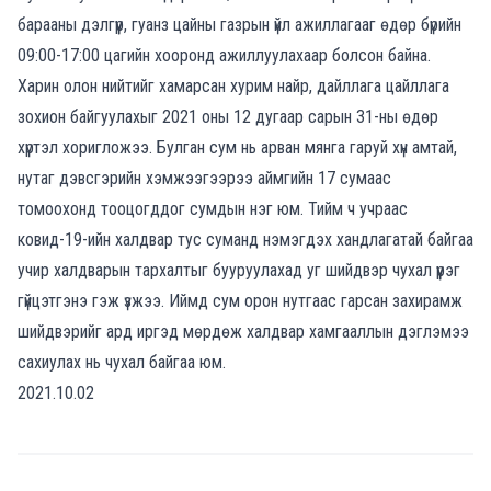
барааны дэлгүүр, гуанз цайны газрын үйл ажиллагааг өдөр бүрийн
09:00-17:00 цагийн хооронд ажиллуулахаар болсон байна.
Харин олон нийтийг хамарсан хурим найр, дайллага цайллага
зохион байгуулахыг 2021 оны 12 дугаар сарын 31-ны өдөр
хүртэл хоригложээ. Булган сум нь арван мянга гаруй хүн амтай,
нутаг дэвсгэрийн хэмжээгээрээ аймгийн 17 сумаас
томоохонд тооцогддог сумдын нэг юм. Тийм ч учраас
ковид-19-ийн халдвар тус суманд нэмэгдэх хандлагатай байгаа
учир халдварын тархалтыг бууруулахад уг шийдвэр чухал үүрэг
гүйцэтгэнэ гэж үзжээ. Иймд сум орон нутгаас гарсан захирамж
шийдвэрийг ард иргэд мөрдөж халдвар хамгааллын дэглэмээ
сахиулах нь чухал байгаа юм.
2021.10.02