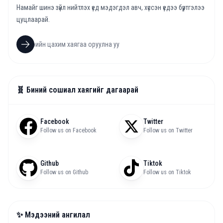
Намайг шинэ зүйл нийтлэх үед мэдэгдэл авч, хүссэн үедээ бүртгэлээ
цуцлаарай.
🧬 Биний сошиал хаягийг дагаарай
Facebook
Twitter
Follow us on Facebook
Follow us on Twitter
Github
Tiktok
Follow us on Github
Follow us on Tiktok
✨ Мэдээний ангилал