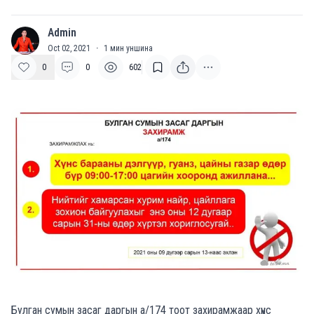
Admin
A
Oct 02, 2021
·
1
мин уншина
0
0
602
Булган сумын засаг даргын а/174 тоот захирамжаар хүнс