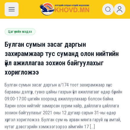
khovd.mn
Цаг үеийн мэдээ
Булган сумын засаг даргын
захирамжаар тус суманд олон нийтийн
үйл ажиллагаа зохион байгуулахыг
хоригложээ
Булган сумын засаг даргын а/174 тоот захирамжаар хүнс
барааны дэлгүүр, гуанз цайны газрын үйл ажиллагааг өдөр бүрийн
09:00-17:00 цагийн хооронд ажиллуулахаар болсон байна.
Харин олон нийтийг хамарсан хурим найр, дайллага цайллага
зохион байгуулахыг 2021 оны 12 дугаар сарын 31-ны өдөр
хүртэл хоригложээ. Булган сум нь арван мянга гаруй хүн амтай,
нутаг дэвсгэрийн хэмжээгээрээ аймгийн 17 […]