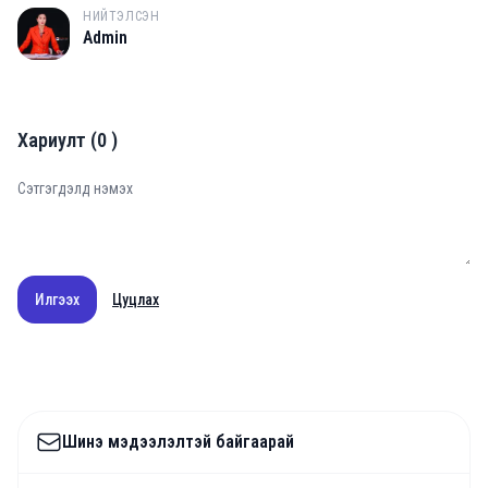
НИЙТЭЛСЭН
A
Admin
Хариулт
(
0
)
Илгээх
Цуцлах
Шинэ мэдээлэлтэй байгаарай