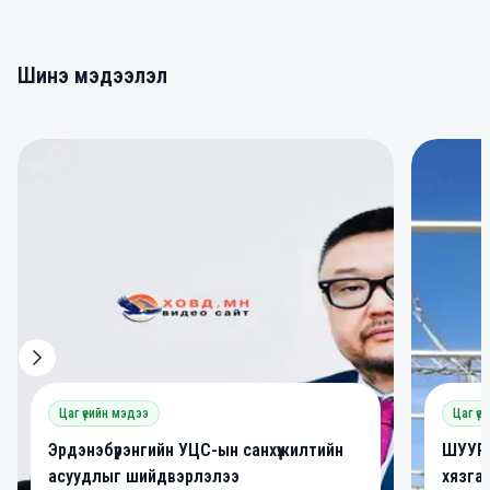
Шинэ мэдээлэл
0
0
Цаг үеийн мэдээ
Цаг үе
Эрдэнэбүрэнгийн УЦС-ын санхүүжилтийн
ШУУРХ
асуудлыг шийдвэрлэлээ
хязга