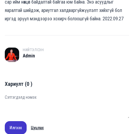
сар ийм нөхцөл байдалтай байгаа юм байна. Энэ асуудлыг
яаралтай шийдэж, ариутгал халдваргүйжүүлэлт хийхгүй бол
иргэд эрүүл мэндээрээ хохирч болзошгүй байна. 2022.09.27
НИЙТЭЛСЭН
A
Admin
Хариулт
(
0
)
Илгээх
Цуцлах