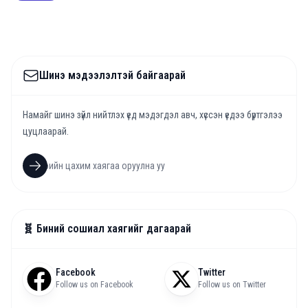
Шинэ мэдээлэлтэй байгаарай
Намайг шинэ зүйл нийтлэх үед мэдэгдэл авч, хүссэн үедээ бүртгэлээ
цуцлаарай.
🧬 Биний сошиал хаягийг дагаарай
Facebook
Twitter
Follow us on Facebook
Follow us on Twitter