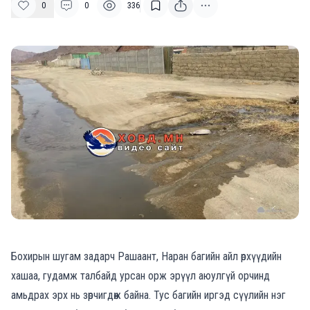
0
0
336
Бохирын шугам задарч Рашаант, Наран багийн айл өрхүүдийн
хашаа, гудамж талбайд урсан орж эрүүл аюулгүй орчинд
амьдрах эрх нь зөрчигдөж байна. Тус багийн иргэд сүүлийн нэг