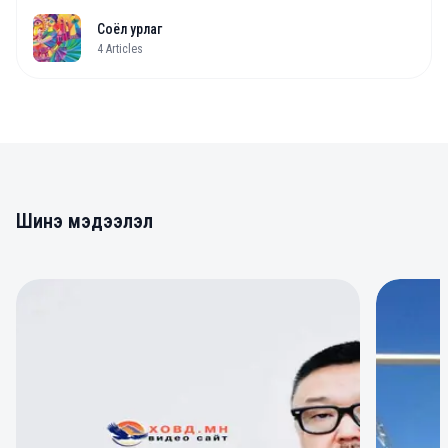
Соёл урлаг
4
Articles
Шинэ мэдээлэл
0
0