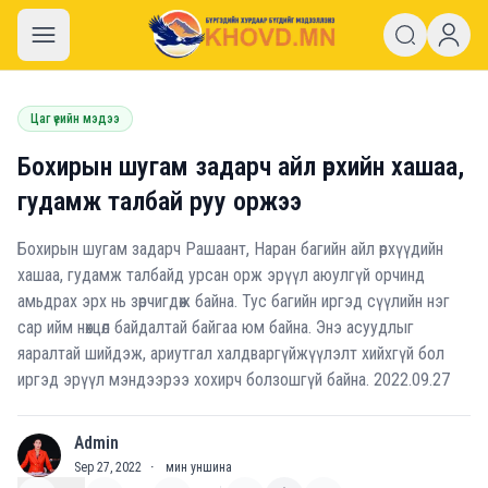
khovd.mn
Цаг үеийн мэдээ
Бохирын шугам задарч айл өрхийн хашаа,
гудамж талбай руу оржээ
Бохирын шугам задарч Рашаант, Наран багийн айл өрхүүдийн
хашаа, гудамж талбайд урсан орж эрүүл аюулгүй орчинд
амьдрах эрх нь зөрчигдөж байна. Тус багийн иргэд сүүлийн нэг
сар ийм нөхцөл байдалтай байгаа юм байна. Энэ асуудлыг
яаралтай шийдэж, ариутгал халдваргүйжүүлэлт хийхгүй бол
иргэд эрүүл мэндээрээ хохирч болзошгүй байна. 2022.09.27
Admin
A
Sep 27, 2022
·
мин уншина