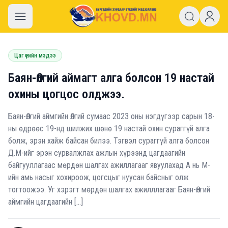
khovd.mn
Цаг үеийн мэдээ
Баян-Өлгий аймагт алга болсон 19 настай
охины цогцос олджээ.
Баян-Өлгий аймгийн Өлгий сумаас 2023 оны нэгдүгээр сарын 18-
ны өдрөөс 19-нд шилжих шөнө 19 настай охин сураггүй алга
болж, эрэн хайж байсан билээ. Тэгвэл сураггүй алга болсон
Д.М-ийг эрэн сурвалжлах ажлын хүрээнд цагдаагийн
байгууллагаас мөрдөн шалгах ажиллагааг явуулахад А нь М-
ийн амь насыг хохироож, цогсцыг нуусан байсныг олж
тогтоожээ. Уг хэрэгт мөрдөн шалгах ажилллагааг Баян-Өлгий
аймгийн цагдаагийн […]