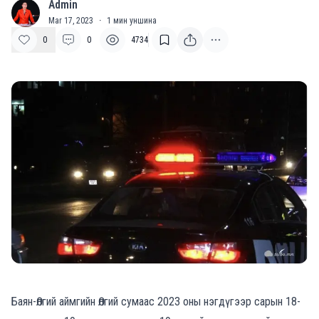
Admin
A
Mar 17, 2023
·
1
мин уншина
0
0
4734
Баян-Өлгий аймгийн Өлгий сумаас 2023 оны нэгдүгээр сарын 18-