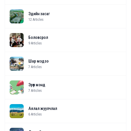
Эдийн засаг
12
Articles
Боловсрол
9
Articles
Шар мэдээ
7
Articles
Эрүүл мэнд
7
Articles
Аялал жуулчлал
6
Articles