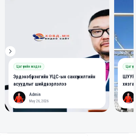
Цаг үеийн мэдээ
Цаг үе
Эрдэнэбүрэнгийн УЦС-ын санхүүжилтийн
ШУУРХ
асуудлыг шийдвэрлэлээ
хязга
Admin
A
A
May 26, 2026