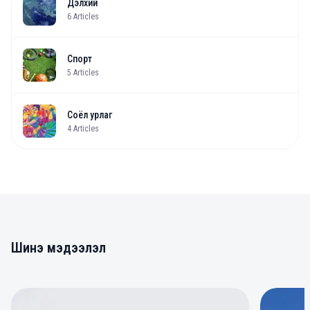
Дэлхий
6
Articles
Спорт
5
Articles
Соёл урлаг
4
Articles
Шинэ мэдээлэл
0
0