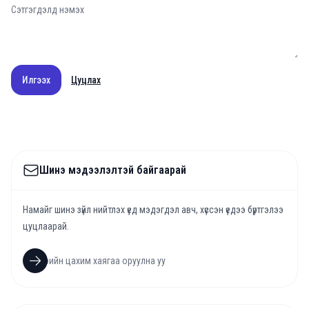
Илгээх
Цуцлах
Шинэ мэдээлэлтэй байгаарай
Намайг шинэ зүйл нийтлэх үед мэдэгдэл авч, хүссэн үедээ бүртгэлээ
цуцлаарай.