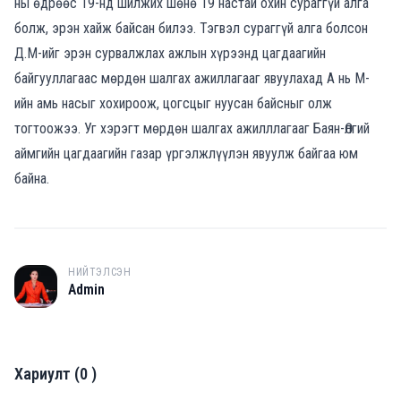
ны өдрөөс 19-нд шилжих шөнө 19 настай охин сураггүй алга
болж, эрэн хайж байсан билээ. Тэгвэл сураггүй алга болсон
Д.М-ийг эрэн сурвалжлах ажлын хүрээнд цагдаагийн
байгууллагаас мөрдөн шалгах ажиллагааг явуулахад А нь М-
ийн амь насыг хохироож, цогсцыг нуусан байсныг олж
тогтоожээ. Уг хэрэгт мөрдөн шалгах ажилллагааг Баян-Өлгий
аймгийн цагдаагийн газар үргэлжлүүлэн явуулж байгаа юм
байна.
НИЙТЭЛСЭН
A
Admin
Хариулт
(
0
)