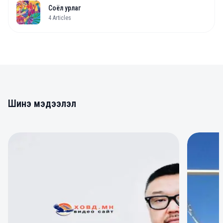
Соёл урлаг
4
Articles
Шинэ мэдээлэл
0
0