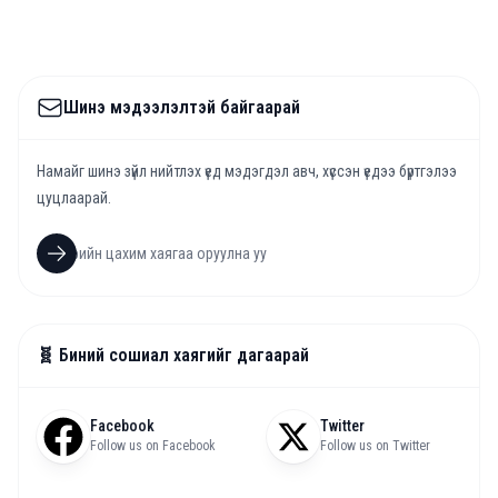
Шинэ мэдээлэлтэй байгаарай
Намайг шинэ зүйл нийтлэх үед мэдэгдэл авч, хүссэн үедээ бүртгэлээ
цуцлаарай.
🧬 Биний сошиал хаягийг дагаарай
Facebook
Twitter
Follow us on Facebook
Follow us on Twitter