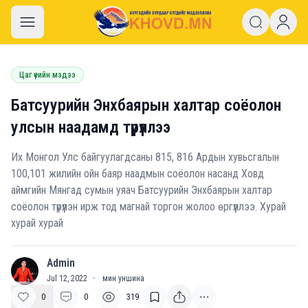
khovd.mn
Цаг үеийн мэдээ
Батсуурийн Энхбаярын халтар соёолон
улсын наадамд түрүүллээ
Их Монгол Улс байгуулагдсаны 815, 816 Ардын хувьсгалын
100,101 жилийн ойн баяр наадмын соёолон насанд Ховд
аймгийн Мянгад сумын уяач Батсуурийн Энхбаярын халтар
соёолон түрүүлэн ирж тод магнай торгон жолоо өргүүллээ. Хурай
хурай хурай
Admin
A
Jul 12, 2022
·
мин уншина
0
0
319