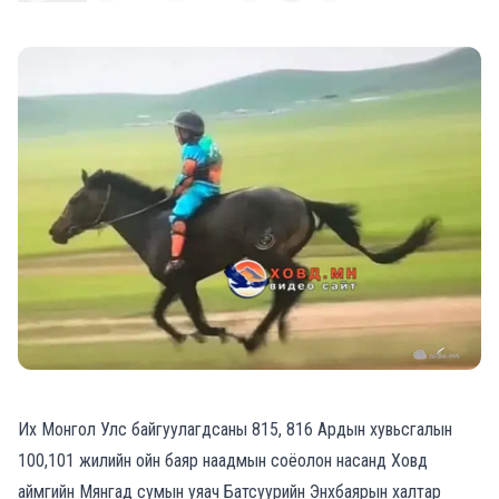
Их Монгол Улс байгуулагдсаны 815, 816 Ардын хувьсгалын
100,101 жилийн ойн баяр наадмын соёолон насанд Ховд
аймгийн Мянгад сумын уяач Батсуурийн Энхбаярын халтар