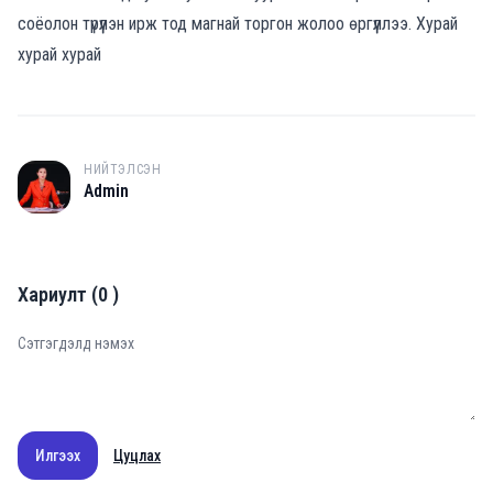
соёолон түрүүлэн ирж тод магнай торгон жолоо өргүүллээ. Хурай
хурай хурай
НИЙТЭЛСЭН
A
Admin
Хариулт
(
0
)
Илгээх
Цуцлах