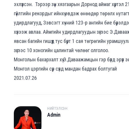
эхлүүлсэн. Тэрээр зүүн хязгаарын Дорнод аймаг хүртэл
гүйлтийн рекордыг ийнхүү эвдэж өнөөдөр төрөлх нутагт
удирдлагууд, Зэвсэгт хүчний 123-р ангийн бие бүрэлдэ
хүлээж авлаа. Аймгийн удирдлагуудын зүгээс Э.Даваа
явсан багийн гишүүд тус бүрт 1 сая төгрөгийн урамшуу
зүгээс 10 хоногийн цалинтай чөлөөг олголоо.
Монголын бахархалт хүү Э.Даваажамцын гэр бүлд эрүүл э
Монгол цэргийн сүр сүлд мандан бадрах болтугай
2021.07.26
НИЙТЭЛСЭН
Admin
A