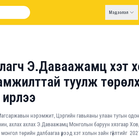
Мэдээлэл
хлагч Э.Даваажамц хэт 
 амжилттай туулж төрөл
 ирлээ
агсаржавын нэрэмжит, Цэргийн гавьяаны улаан тугын одонт
чин, ахлах ахлах Э.Даваажамц Монголын баруун хязгаар Хо
онгол төрийн далбаагаа үүрээд хэт холын зайн гүйлтийг 202