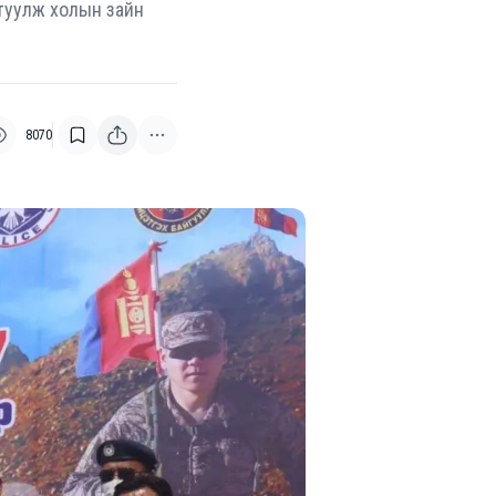
г туулж холын зайн
8070