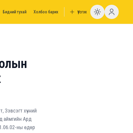
Бидний тухай
Холбоо барих
Үүсгэх
Enable da
холын
х
, Зэвсэгт хүчний
вд аймгийн Ард
1.06.02-ны өдөр