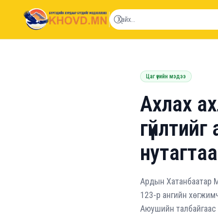
khovd.mn
Цаг үеийн мэдээ
Ахлах а
гүйлтийг
нутагтаа
Ардын Хатанбаатар М
123-р ангийн хөгжим
Аюушийн талбайгаас м