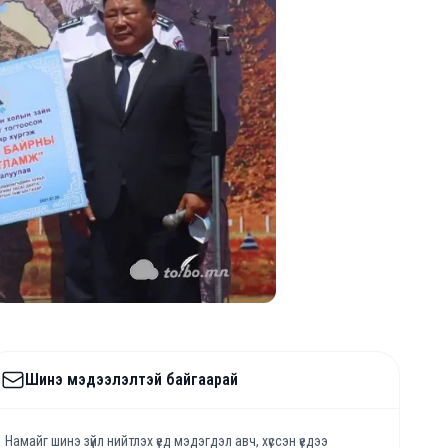
Шинэ мэдээлэлтэй байгаарай
Намайг шинэ зүйл нийтлэх үед мэдэгдэл авч, хүссэн үедээ