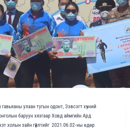
авьяаны улаан тугын одонт, Зэвсэгт хүчний
онголын баруун хязгаар Ховд аймгийн Ард
хэт холын зайн гүйлтийг 2021.06.02-ны өдөр