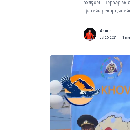
эхлүүлсэн. Тэрээр зүү
гүйлтийн рекордыг ийн
Admin
A
Jul 26, 2021
·
1
мин