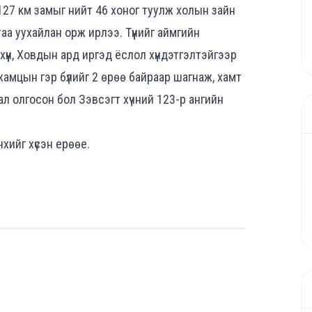
 2127 км замыг нийт 46 хоног туулж холын зайн
аа уухайлан орж ирлээ. Түүнийг аймгийн
хүүн, Ховдын ард иргэд ёслол хүндэтгэлтэйгээр
жамцын гэр бүлийг 2 өрөө байраар шагнаж, хамт
лал олгосон бол Зэвсэгт хүчний 123-р ангийн
нхийг хүсэн ерөөе.