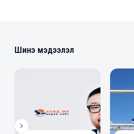
Шинэ мэдээлэл
0
0
0