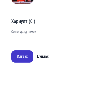
Хариулт
(
0
)
Илгээх
Цуцлах