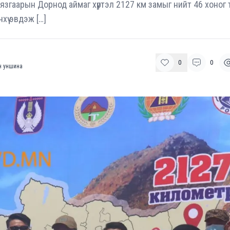
н хязгаарын Дорнод аймаг хүртэл 2127 км замыг нийт 46 хоно
хүү эвдэж […]
0
0
 уншина