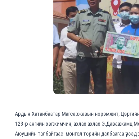
Ардын Хатанбаатар Магсаржавын нэрэмжит, Цэргийн г
123-р ангийн хөгжимчин, ахлах ахлах Э.Даваажамц М
Аюушийн талбайгаас монгол төрийн далбаагаа үүрээд 