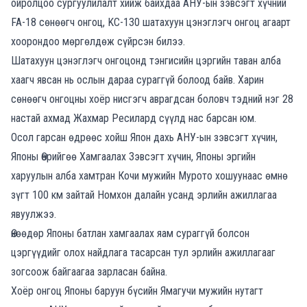
ойролцоо сургуулилалт хийж байхдаа
АНУ-ын зэвсэгт хүчний
FA-18 сөнөөгч онгоц, KC-130 шатахуун цэнэглэгч онгоц агаарт
хоорондоо мөргөлдөж сүйрсэн билээ.
Шатахуун цэнэглэгч онгоцонд тэнгисийн цэргийн таван алба
хаагч явсан нь ослын дараа сураггүй болоод байв. Харин
сөнөөгч онгоцны хоёр нисгэгч аврагдсан боловч тэдний нэг 28
настай ахмад Жахмар Ресилард сүүлд нас барсан юм.
Осол гарсан өдрөөс хойш Япон дахь АНУ-ын зэвсэгт хүчин,
Японы Өөрийгөө Хамгаалах Зэвсэгт хүчин, Японы эргийн
харуулын алба хамтран Кочи мужийн Мурото хошуунаас өмнө
зүгт 100 км зайтай Номхон далайн усанд эрлийн ажиллагаа
явуулжээ.
Өнөөдөр Японы батлан хамгаалах яам сураггүй болсон
цэргүүдийг олох найдлага тасарсан тул эрлийн ажиллагааг
зогсоож байгаагаа зарласан байна.
Хоёр онгоц Японы баруун бүсийн Ямагучи мужийн нутагт