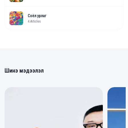
Соёл урлаг
4
Articles
Шинэ мэдээлэл
0
0