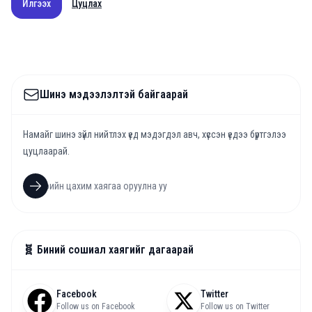
Илгээх
Цуцлах
Шинэ мэдээлэлтэй байгаарай
Намайг шинэ зүйл нийтлэх үед мэдэгдэл авч, хүссэн үедээ бүртгэлээ
цуцлаарай.
🧬 Биний сошиал хаягийг дагаарай
Facebook
Twitter
Follow us on Facebook
Follow us on Twitter