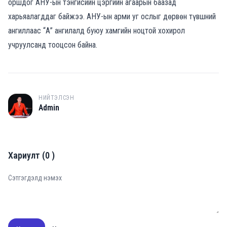
оршдог АНУ-ын тэнгисийн цэргийн агаарын баазад
харьяалагддаг байжээ. АНУ-ын арми уг ослыг дөрвөн түвшний
ангиллаас “А” ангилалд буюу хамгийн ноцтой хохирол
учруулсанд тооцсон байна.
НИЙТЭЛСЭН
A
Admin
Хариулт
(
0
)