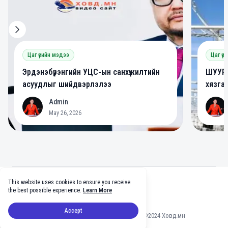
Цаг үеийн мэдээ
Цаг үе
Эрдэнэбүрэнгийн УЦС-ын санхүүжилтийн
ШУУРХ
асуудлыг шийдвэрлэлээ
хязга
Admin
A
A
May 26, 2026
Footer
This website uses cookies to ensure you receive
facebook
twitter
github
tiktok
the best possible experience.
Learn More
Accept
Мэдээлэл зөвшөөрөлгүй хуулбарлахыг хориглоно ©2024 Ховд.мн