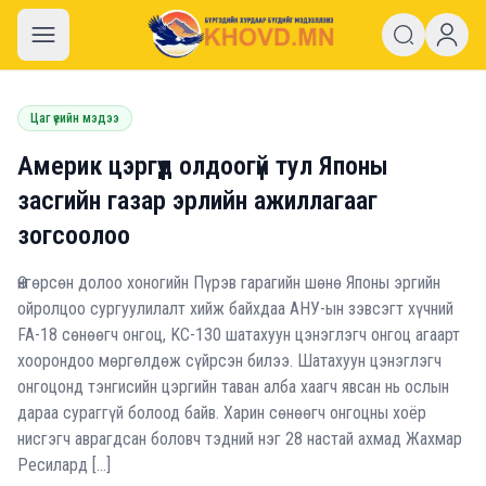
khovd.mn
Цаг үеийн мэдээ
Америк цэргүүд олдоогүй тул Японы
засгийн газар эрлийн ажиллагааг
зогсоолоо
Өнгөрсөн долоо хоногийн Пүрэв гарагийн шөнө Японы эргийн
ойролцоо сургуулилалт хийж байхдаа АНУ-ын зэвсэгт хүчний
FA-18 сөнөөгч онгоц, KC-130 шатахуун цэнэглэгч онгоц агаарт
хоорондоо мөргөлдөж сүйрсэн билээ. Шатахуун цэнэглэгч
онгоцонд тэнгисийн цэргийн таван алба хаагч явсан нь ослын
дараа сураггүй болоод байв. Харин сөнөөгч онгоцны хоёр
нисгэгч аврагдсан боловч тэдний нэг 28 настай ахмад Жахмар
Ресилард […]