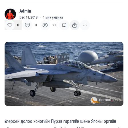
Admin
A
Dec 11, 2018
·
1
мин уншина
0
0
211
Өнгөрсөн долоо хоногийн Пүрэв гарагийн шөнө Японы эргийн