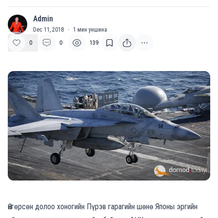
Admin
A
Dec 11, 2018
·
1
мин уншина
0
0
139
Өнгөрсөн долоо хоногийн Пүрэв гарагийн шөнө Японы эргийн