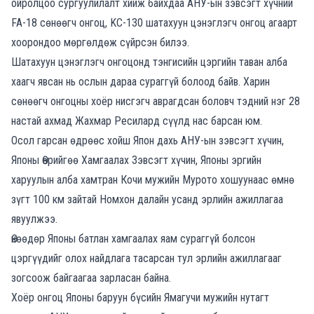
ойролцоо сургуулилалт хийж байхдаа
АНУ-ын зэвсэгт хүчний
FA-18 сөнөөгч онгоц, KC-130 шатахуун цэнэглэгч онгоц агаарт
хоорондоо мөргөлдөж сүйрсэн билээ.
Шатахуун цэнэглэгч онгоцонд тэнгисийн цэргийн таван алба
хаагч явсан нь ослын дараа сураггүй болоод байв. Харин
сөнөөгч онгоцны хоёр нисгэгч аврагдсан боловч тэдний нэг 28
настай ахмад Жахмар Ресилард сүүлд нас барсан юм.
Осол гарсан өдрөөс хойш Япон дахь АНУ-ын зэвсэгт хүчин,
Японы Өөрийгөө Хамгаалах Зэвсэгт хүчин, Японы эргийн
харуулын алба хамтран Кочи мужийн Мурото хошуунаас өмнө
зүгт 100 км зайтай Номхон далайн усанд эрлийн ажиллагаа
явуулжээ.
Өнөөдөр Японы батлан хамгаалах яам сураггүй болсон
цэргүүдийг олох найдлага тасарсан тул эрлийн ажиллагааг
зогсоож байгаагаа зарласан байна.
Хоёр онгоц Японы баруун бүсийн Ямагучи мужийн нутагт