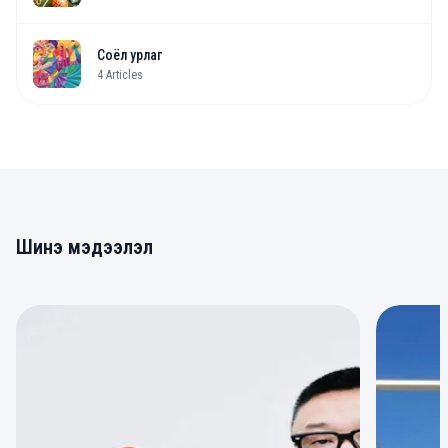
Соёл урлаг
4
Articles
Шинэ мэдээлэл
0
0