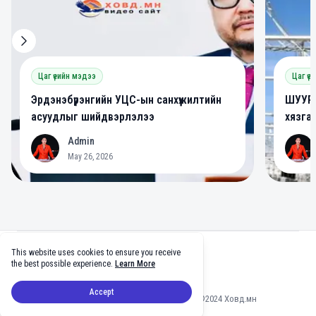
Цаг үеийн мэдээ
Цаг үе
Эрдэнэбүрэнгийн УЦС-ын санхүүжилтийн
ШУУРХ
асуудлыг шийдвэрлэлээ
хязга
Admin
A
A
May 26, 2026
Footer
This website uses cookies to ensure you receive
facebook
twitter
github
tiktok
the best possible experience.
Learn More
Accept
Мэдээлэл зөвшөөрөлгүй хуулбарлахыг хориглоно ©2024 Ховд.мн