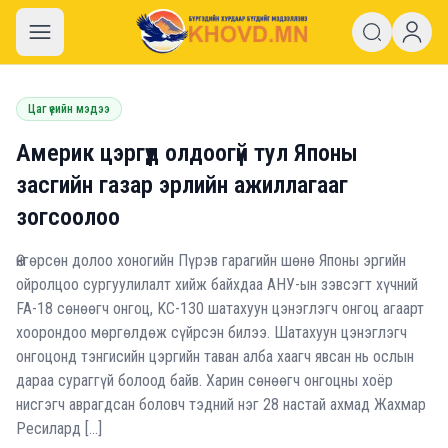
khovd.mn
Цаг үеийн мэдээ
Америк цэргүүд олдоогүй тул Японы
засгийн газар эрлийн ажиллагааг
зогсоолоо
Өнгөрсөн долоо хоногийн Пүрэв гарагийн шөнө Японы эргийн
ойролцоо сургуулилалт хийж байхдаа АНУ-ын зэвсэгт хүчний
FA-18 сөнөөгч онгоц, KC-130 шатахуун цэнэглэгч онгоц агаарт
хоорондоо мөргөлдөж сүйрсэн билээ. Шатахуун цэнэглэгч
онгоцонд тэнгисийн цэргийн таван алба хаагч явсан нь ослын
дараа сураггүй болоод байв. Харин сөнөөгч онгоцны хоёр
нисгэгч аврагдсан боловч тэдний нэг 28 настай ахмад Жахмар
Ресилард […]