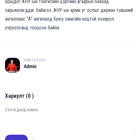
оршдог АНУ-ын тэнгисийн цэргийн агаарын баазад
харьяалагддаг байжээ. АНУ-ын арми уг ослыг дөрвөн түвшний
ангиллаас “А” ангилалд буюу хамгийн ноцтой хохирол
учруулсанд тооцсон байна.
НИЙТЭЛСЭН
A
Admin
Хариулт
(
0
)