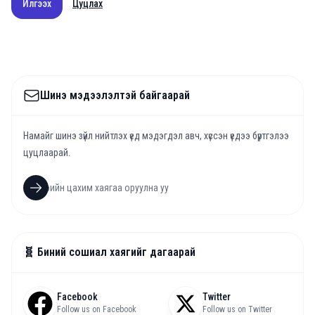
Илгээх
Цуцлах
Шинэ мэдээлэлтэй байгаарай
Намайг шинэ зүйл нийтлэх үед мэдэгдэл авч, хүссэн үедээ бүртгэлээ
цуцлаарай.
🧬 Биний сошиал хаягийг дагаарай
Facebook
Twitter
Follow us on Facebook
Follow us on Twitter