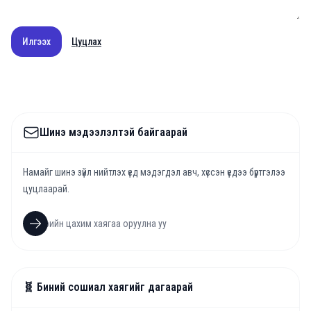
Илгээх
Цуцлах
Шинэ мэдээлэлтэй байгаарай
Намайг шинэ зүйл нийтлэх үед мэдэгдэл авч, хүссэн үедээ бүртгэлээ
цуцлаарай.
🧬 Биний сошиал хаягийг дагаарай