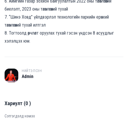
6. Аймгийн газар зохион байгуулалтын 2022 оны төлөвлөгөөний
биелэлт, 2023 оны төлөвлөгөөний тухай
7. “Шинэ Ховд” үйлдвэрлэл технологийн паркийн ерөнхий
төлөвлөгөөний тухай илтгэл
8. Тогтоолд өөрчлөлт оруулах тухай гэсэн үндсэн 8 асуудлыг
хэлэлцэх юм.
НИЙТЭЛСЭН
A
Admin
Хариулт
(
0
)