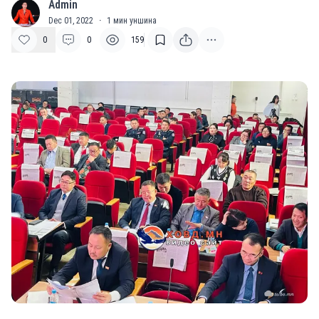
Admin
A
Dec 01, 2022
·
1
мин уншина
0
0
159