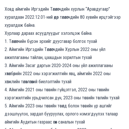
Ховд аймгийн Иргэдийн Төлөөлөгчдийн хурлын “Аравдугаар”
хуралдаан 2022.12.01-ний өдөр төлөөлөгчдийн 80 хувийн ирцтэйгээр
хуралдаж байна.
Хурлаар дараах асуудлуудыг хэлэлцэж байна.
1. Төлөөлөгчийн бүрэн эрхийг дуусгавар болгох тухай
2. Аймгийн Иргэдийн Төлөөлөгчдийн Хурлын 2022 оны үйл
ажиллагааны тайлан, цаашдын зорилтын тухай
3. Аймгийн Засаг даргын 2020-2024 оны үйл ажиллагааны
хөтөлбөрийн 2022 оны хэрэгжилтийн явц, аймгийн 2022 оны
хөгжлийн төлөвлөгөөний биелэлтийн тухай
4. Аймгийн 2021 оны төсвийн гүйцэтгэл, 2022 оны төсвийн
хэрэгжилтийн урьдчилсан дүн, 2023 оны төсвийн төслийн тухай
5. Аймгийн 2023 оны төсвийн төсөлд болон төсвийн үр ашгийг
дээшлүүлэх, зардал бууруулах, орлого нэмэгдүүлэх талаар
аймгийн Аудитын газраас өгөх саналын тухай