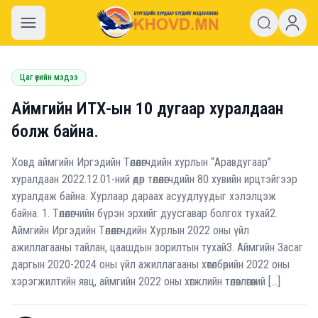
khovd.mn
Цаг үеийн мэдээ
Аймгийн ИТХ-ын 10 дугаар хуралдаан
болж байна.
Ховд аймгийн Иргэдийн Төлөөлөгчдийн хурлын “Аравдугаар”
хуралдаан 2022.12.01-ний өдөр төлөөлөгчдийн 80 хувийн ирцтэйгээр
хуралдаж байна. Хурлаар дараах асуудлуудыг хэлэлцэж
байна. 1. Төлөөлөгчийн бүрэн эрхийг дуусгавар болгох тухай2.
Аймгийн Иргэдийн Төлөөлөгчдийн Хурлын 2022 оны үйл
ажиллагааны тайлан, цаашдын зорилтын тухай3. Аймгийн Засаг
даргын 2020-2024 оны үйл ажиллагааны хөтөлбөрийн 2022 оны
хэрэгжилтийн явц, аймгийн 2022 оны хөгжлийн төлөвлөгөөний […]