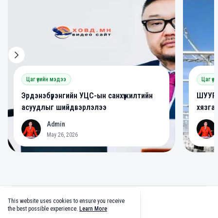
Цаг үеийн мэдээ
Цаг үе
Эрдэнэбүрэнгийн УЦС-ын санхүүжилтийн
ШУУРХ
асуудлыг шийдвэрлэлээ
хязга
Admin
A
A
May 26, 2026
Footer
This website uses cookies to ensure you receive
facebook
twitter
github
tiktok
the best possible experience.
Learn More